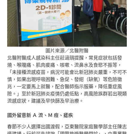
圖片來源／北醫附醫
北醫附醫成人感染科主任莊涵琄提醒，常見症狀包括發
燒、喉嚨痛、肌肉痠痛、咳嗽、流鼻水及食慾不振等，
「未接種流感疫苗，病況可能會比新冠肺炎嚴重，不可不
慎，如果出現呼吸困難、急促、發紺（缺氧）等危險徵
兆，一定要馬上就醫，配合醫師指示服藥，降低重症風
險。」至於新冠肺炎疫情仍處低點，高風險族群若出現類
流感症狀，建議及早快篩及早治療。
國外留意新 Ａ 流、Ｍ 痘、瘧疾
春節不少人選擇出國渡假，亞東醫院家庭醫學部主任陳志
道建議，行前可先諮詢「國際旅遊醫學門診」，由專業醫