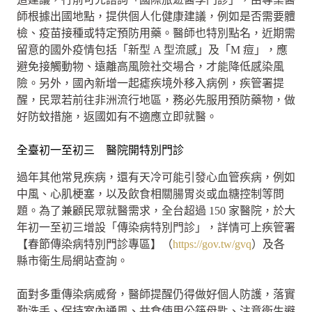
師根據出國地點，提供個人化健康建議，例如是否需要體
檢、疫苗接種或特定預防用藥。醫師也特別點名，近期需
留意的國外疫情包括「新型 A 型流感」及「M 痘」，應
避免接觸動物、遠離高風險社交場合，才能降低感染風
險。另外，國內新增一起瘧疾境外移入病例，疾管署提
醒，民眾若前往非洲流行地區，務必先服用預防藥物，做
好防蚊措施，返國如有不適應立即就醫。
全臺初一至初三 醫院開特別門診
過年其他常見疾病，還有天冷可能引發心血管疾病，例如
中風、心肌梗塞，以及飲食相關腸胃炎或血糖控制等問
題。為了兼顧民眾就醫需求，全台超過 150 家醫院，於大
年初一至初三增設「傳染病特別門診」，詳情可上疾管署
【春節傳染病特別門診專區】（
https://gov.tw/gvq
）及各
縣市衛生局網站查詢。
面對多重傳染病威脅，醫師提醒仍得做好個人防護，落實
勤洗手、保持室內通風、共食使用公筷母匙、注意衛生避