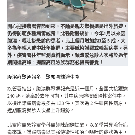
開心迎接農曆春節到來，不論是親友聚餐還是出外旅遊，
仍得防範多種病毒威脅！北醫附醫統計，今年1月以來因
腹瀉、嘔吐掛急診的患者，比上個月增加約3至 5 成，大
多為年輕人或中壯年族群，主要感染諾羅或輪狀病毒。另
外，疾管署往年監測資料顯示，類流感急診人次將於過年
期間達高峰，提醒高風險族群務必提高警覺！
腹瀉群聚通報多 聚餐圍爐避生食
疾管署指出，腹瀉群聚通報光是近一個月，全國共接獲逾
240 起，遠高於去年同期，其中病原體檢驗陽性案件中，
以檢出諾羅病毒最多共 133 件，其次為 2 件細菌性病原，
近期腹瀉就診人次呈上升趨勢。
北醫附醫急診醫學科醫師陳紹鈞提醒，以冬季常見流行病
毒來說，諾羅病毒以其強傳染性和噁心嘔吐的症狀為主，