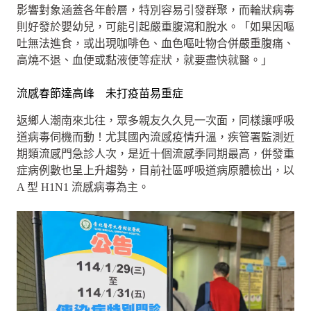
影響對象涵蓋各年齡層，特別容易引發群聚，而輪狀病毒
則好發於嬰幼兒，可能引起嚴重腹瀉和脫水。「如果因嘔
吐無法進食，或出現咖啡色、血色嘔吐物合併嚴重腹痛、
高燒不退、血便或黏液便等症狀，就要盡快就醫。」
流感春節達高峰 未打疫苗易重症
返鄉人潮南來北往，眾多親友久久見一次面，同樣讓呼吸
道病毒伺機而動！尤其國內流感疫情升溫，疾管署監測近
期類流感門急診人次，是近十個流感季同期最高，併發重
症病例數也呈上升趨勢，目前社區呼吸道病原體檢出，以
A 型 H1N1 流感病毒為主。