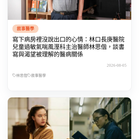
敘事醫學
寫下病房裡沒說出口的心情：林口長庚醫院
兒童過敏氣喘風溼科主治醫師林思偕，談書
寫與渴望被理解的醫病關係
2026-08-05
林思偕
敘事醫學