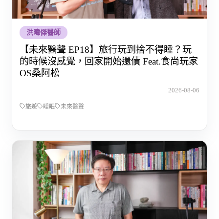
洪暐傑醫師
【未來醫聲 EP18】旅行玩到捨不得睡？玩
的時候沒感覺，回家開始還債 Feat.食尚玩家
OS桑阿松
2026-08-06
旅遊
睡眠
未來醫聲