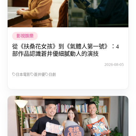
影視娛樂
從《扶桑花女孩》到《氣體人第一號》：4
部作品認識蒼井優細膩動人的演技
2026-08-05
日本電影
蒼井優
日劇