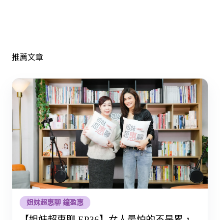
推薦文章
姐妹超惠聊 鐘盈惠
【姐妹超惠聊 EP36】女人最怕的不是累，