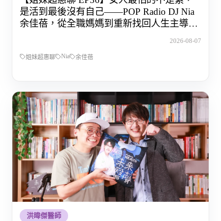
是活到最後沒有自己——POP Radio DJ Nia
余佳蓓，從全職媽媽到重新找回人生主導權
的那段路
2026-08-07
Nia
姐妹超惠聊
余佳蓓
洪暐傑醫師