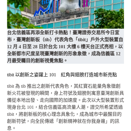
台北信義區再添全新打卡熱點！臺灣證券交易所今日宣
布，臺灣創新板（tib）代表角色「tibit」戶外大型裝置自
12 月 4 日至 28 日於台北 101 大樓 6 樓天台正式亮相，以
全新都市尺度呈現臺灣創新的形象象徵，成為信義區 12
月最受矚目的創新視覺焦點。
tibit 以創新之姿躍上 101 紅角與翅膀打造城市新亮點
tibit 為 tib 推出之創新代表角色，其紅寶石能量角象徵創
新火花被發現的瞬間，身上符號及翅膀則寓意臺灣創新具
備從本地出發、走向國際的加速度。此次以大型裝置形式
現身台北 101，結合信義區高流量人潮，證交所希望透過
tibit，將創新板的核心理念具象化，成為城市中最醒目的
創新符號，向全民傳遞「創新精神就在你我身邊」的訊
息。