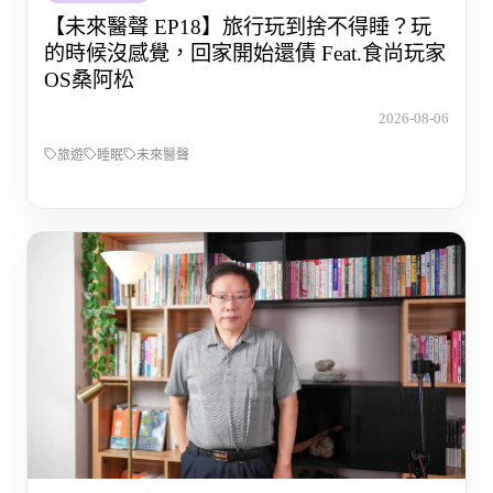
【未來醫聲 EP18】旅行玩到捨不得睡？玩
的時候沒感覺，回家開始還債 Feat.食尚玩家
OS桑阿松
2026-08-06
旅遊
睡眠
未來醫聲