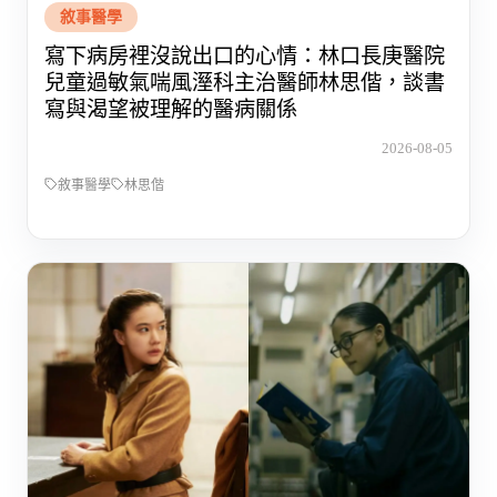
敘事醫學
寫下病房裡沒說出口的心情：林口長庚醫院
兒童過敏氣喘風溼科主治醫師林思偕，談書
寫與渴望被理解的醫病關係
2026-08-05
敘事醫學
林思偕