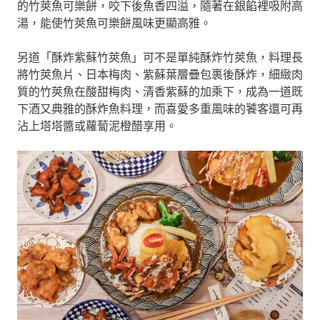
的竹莢魚可樂餅，咬下後魚香四溢，隨著在銀餡裡吸附高
湯，能使竹莢魚可樂餅風味更顯高雅。
另道「酥炸紫蘇竹莢魚」可不是單純酥炸竹莢魚，料理長
將竹莢魚片、日本梅肉、紫蘇葉層疊包裹後酥炸，細緻肉
質的竹莢魚在酸甜梅肉、清香紫蘇的加乘下，成為一道既
下酒又典雅的酥炸魚料理，而喜愛多重風味的饕客還可再
沾上塔塔醬或蘿蔔泥橙醋享用。