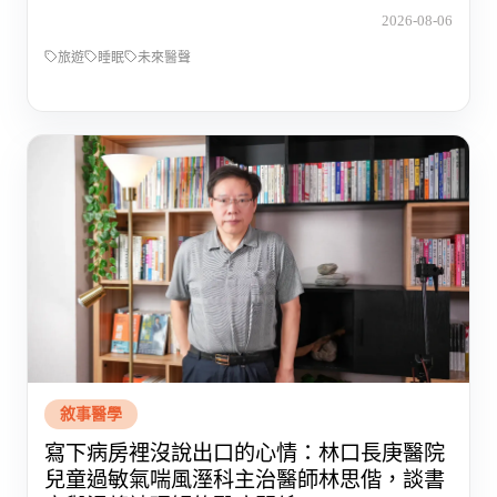
2026-08-06
旅遊
睡眠
未來醫聲
敘事醫學
寫下病房裡沒說出口的心情：林口長庚醫院
兒童過敏氣喘風溼科主治醫師林思偕，談書