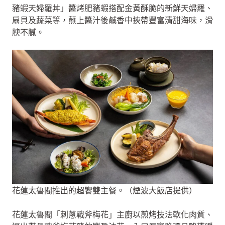
豬蝦天婦羅丼」醬烤肥豬蝦搭配金黃酥脆的新鮮天婦羅、
扇貝及蔬菜等，蘸上醬汁後鹹香中挾帶豐富清甜海味，滑
腴不膩。
花蓮太魯閣推出的超饗雙主餐。（煙波大飯店提供）
花蓮太魯閣「刺蔥戰斧梅花」主廚以煎烤技法軟化肉質、