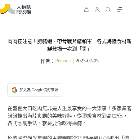
肉肉控注意！肥豬蝦、帶骨戰斧豬領軍 各式海陸食材新
鮮登場一次到「胃」
Persona
2023-07-05
作者：
｜
加入為 Google 偏好來源
在盛夏大口吃肉無非是人生最享受的一大樂事！多家業者
紛紛推出海陸炙霸的美味好料，從頂級食材到高CP值，
各式烹調手法，就是要你吃得過癮。
煙波國際觀光集團的主廚團隊從7/1開始到11/30推出「海