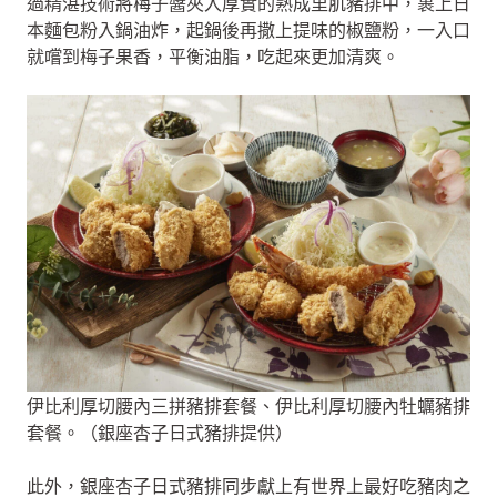
過精湛技術將梅子醬夾入厚實的熟成里肌豬排中，裹上日
本麵包粉入鍋油炸，起鍋後再撒上提味的椒鹽粉，一入口
就嚐到梅子果香，平衡油脂，吃起來更加清爽。
伊比利厚切腰內三拼豬排套餐、伊比利厚切腰內牡蠣豬排
套餐。（銀座杏子日式豬排提供）
此外，銀座杏子日式豬排同步獻上有世界上最好吃豬肉之