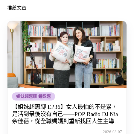
推薦文章
姐妹超惠聊 鐘盈惠
【姐妹超惠聊 EP36】女人最怕的不是累，
是活到最後沒有自己——POP Radio DJ Nia
余佳蓓，從全職媽媽到重新找回人生主導權
的那段路
2026-08-07