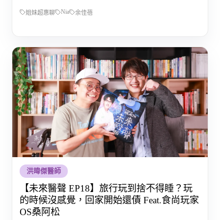
Nia
姐妹超惠聊
余佳蓓
洪暐傑醫師
【未來醫聲 EP18】旅行玩到捨不得睡？玩
的時候沒感覺，回家開始還債 Feat.食尚玩家
OS桑阿松