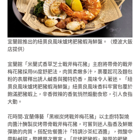
宜蘭館推出的紐奧良風味爐烤肥豬蝦海鮮盤。（煙波大飯
店提供）
宜蘭館「米蘭式香草芝士戰斧梅花豬」主廚將帶骨的戰斧
梅花豬採用66度舒肥法，肉質柔嫩多汁，裹覆起司及麵包
粉的表層釋出誘人鹹香與獨特奶香，風味令人著迷。「紐
奧良風味爐烤肥豬蝦海鮮盤」紐奧良風味香料牢實包覆於
飽滿肥豬蝦上，辛香微辣的香氣悄然煽動食慾，引人食指
大動。
花時間-宜蘭傳藝「黑椒炭烤戰斧梅花豬」以主廚特製燒
肉醬汁醃製炭烤帶骨戰斧梅花豬，可嘗到迷人脂香及鮮嫩
彈脆的肉質，搭配佐餐醬汁「特調沙茶紅酒醬」，微酸中
帶點鹹甜，整體層次豐富。「炭烤肥豬蝦」腴厚的肥豬