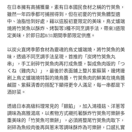
在日本擁有高捕獲量，素有日本國民食材之稱的竹莢魚，
雖然一年四季都可捕撈得到，但在初夏的竹莢魚體型適
中、油脂恰到好處，藉以這股初夏限定的美味，鳥丈爐端
燒將竹莢魚以酥炸、烤製等3種不同烹調手法，帶來3道限
定美味，於即日起8/31期間季節限定供應。
以炭火直烤季節食材為靈魂的鳥丈爐端燒，將竹莢魚的美
味，透過不同烹調手法呈現，首推的「炭烤竹莢魚丸
串」，手工剁碎竹莢魚肉再打成魚漿，製成魚肉版的「つ
くね（雞肉丸）」，最後於表面鋪上整片紫蘇葉，邊烤邊
刷上鳥丈爐端燒特製的燒鳥醬，竹莢魚肉的鮮美在燒鳥醬
鹹甜、紫蘇清香的搭配下顯得更令人滿足，每一串都是下
酒好菜。
透過日本高級料理常見的「銀餡」，加入鴻禧菇、洋蔥等
調味為高雅湯底，以煮物方式襯托著酥炸竹莢魚可樂餅多
重美味的「竹莢魚可樂餅」，必須將整尾竹莢魚肉取下，
剁碎為魚絞肉後再與蔥末等調味酥炸為可樂餅，口感扎實