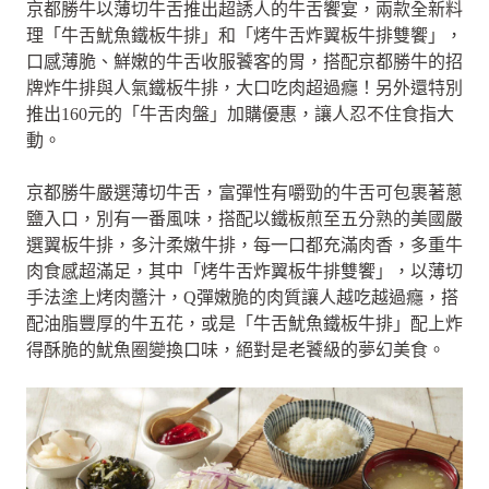
京都勝牛以薄切牛舌推出超誘人的牛舌饗宴，兩款全新料
理「牛舌魷魚鐵板牛排」和「烤牛舌炸翼板牛排雙饗」，
口感薄脆、鮮嫩的牛舌收服饕客的胃，搭配京都勝牛的招
牌炸牛排與人氣鐵板牛排，大口吃肉超過癮！另外還特別
推出160元的「牛舌肉盤」加購優惠，讓人忍不住食指大
動。
京都勝牛嚴選薄切牛舌，富彈性有嚼勁的牛舌可包裹著蔥
鹽入口，別有一番風味，搭配以鐵板煎至五分熟的美國嚴
選翼板牛排，多汁柔嫩牛排，每一口都充滿肉香，多重牛
肉食感超滿足，其中「烤牛舌炸翼板牛排雙饗」，以薄切
手法塗上烤肉醬汁，Q彈嫩脆的肉質讓人越吃越過癮，搭
配油脂豐厚的牛五花，或是「牛舌魷魚鐵板牛排」配上炸
得酥脆的魷魚圈變換口味，絕對是老饕級的夢幻美食。