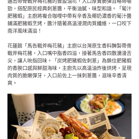
逼出帶骨戰斧梅花豬的豐盈油花，入口厚實脆彈且略帶嚼
勁，搭配原民經典刺蔥醬，平衡油膩、味型和諧。「葡汁
肥豬蝦」主廚將複合咖哩中帶有辛香及椰奶濃香的葡汁醬
鋪滿肥豬蝦烹烤，醬汁隨著高溫浸潤肉質纖維，一口咬下
南洋風味滿溢！
花蓮館「馬告戰斧梅花豬」主廚以台灣原生香料醃製帶骨
戰斧梅花豬，入口嘴中脂香四溢，接著馬告香四散瀰漫舌
尖，讓人吮指回味。「炭烤肥豬蝦佐刺蔥」為鎖住肥豬蝦
的香腴口感與鮮甜海味，主廚先以高溫油炸後烘烤，呈現
肉質的脆嫩彈牙，入口前佐上一抹刺蔥醬，滋味辛香清
爽。