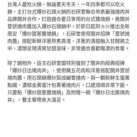
台灣人愛吃火鍋，無論夏天冬天，一年四季都可以吃火
鍋，主打台式爆炒石頭火鍋的石研室聯合地表最強燒肉丼
品牌開丼合作，打造適合夏日享用的台式醬燒鍋，將開丼
壹號燒肉醬加入爆炒石頭鍋中，於即日起到 8/31推出全新
限定「爆炒甜蔥醬燒鍋」。石研室使用開丼招牌「壹號燒
肉醬」搭配新鮮洋蔥熬煮高湯，洋蔥的清甜融入甘醇將之
中，湯頭呈現清爽甘甜滋味，非常適合喜歡喝湯的食客。
除了鍋物外，這次石研室還特別復刻了開丼的經典招牌
「爆炒日出燒肉丼」，使用豬五花肉和洋蔥搭配開丼壹號
燒肉醬，用石頭鍋爆炒製成鹹香燒肉，與一顆新鮮生蛋黃
點綴，濃郁金黃蛋汁包裹著燒肉片，口感滑順非常下飯，
只要點「爆炒甜蔥醬燒鍋」及附贈一碗「爆炒日出豚燒肉
丼」，雙主餐帶來大滿足。