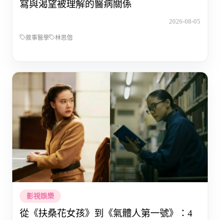
寫與渴望被理解的醫病關係
2026-08-05
敘事醫學
林思偕
影視娛樂
從《扶桑花女孩》到《氣體人第一號》：4