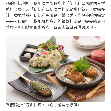
稱的伊比利豬，選用腰內部位推出「伊比利厚切腰內三拼
豬排套餐」及「伊比利厚切腰內牡蠣豬排套餐」，柔嫩多
汁、香氣特殊的伊比利黑豚是老饕最愛，炸得外酥內嫩幾
乎是入口即化，搭配酥炸多汁的營養牡蠣是最完美的夏日
特餐。但因數量稀少珍貴，每家店每日只供應10份。
季節限定竹筴魚料理。（鳥丈爐端燒提供）