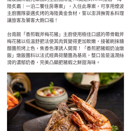
陸炙霸｜一泊二饗住房專案」，入住此專案，可享用煙波
主廚團隊豪邁炙烤的海陸黃金食材，誓以澎湃撫胃系料理
讓旅客及饕客大飽口福！
台南館「香煎戰斧梅花豬」主廚使用極佳口感的帶骨戰斧
梅花豬以低溫舒肥法使其肉質變得更加軟嫩，接著刷抹糖
醋醬煎烤上色，焦香色澤誘人開胃！「香煎肥豬蝦奶油燉
飯」燉飯醬料以法式經典荷蘭醬為基底，整口皆是溫潤絲
滑的濃郁奶香，完美凸顯肥豬蝦之鮮甜海味。