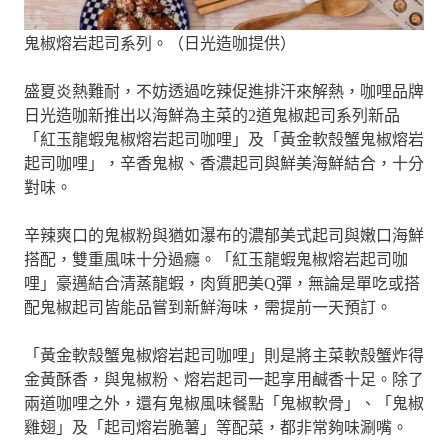
鬼椒熔岩起司系列。（日光造咖提供）
盛夏炎熱難耐，不妨透過吃辣促進排汗來解熱，咖哩品牌
日光造咖新推出以海鮮為主菜的2道鬼椒起司系列新品
「紅玉龍蝦鬼椒熔岩起司咖哩」及「黃金軟殼蟹鬼椒熔岩
起司咖哩」，辛香鬼椒、香濃起司與鮮美海鮮結合，十分
對味。
辛辣爽口的鬼椒粉與猶如瀑布的濃郁美式起司與嫩口海鮮
搭配，雙重風味十分過癮。「紅玉龍蝦鬼椒熔岩起司咖
哩」豪邁結合清蒸龍蝦，肉質肥美Q彈，無論是單吃或搭
配鬼椒起司皆能品嘗到新鮮海味，需提前一天預訂。
「黃金軟殼蟹鬼椒熔岩起司咖哩」則是將主菜軟殼蟹炸得
金黃酥香，與鬼椒粉、熔岩起司一起享用鹹香十足。除了
兩道咖哩之外，還有鬼椒風味餐點「鬼椒軟骨」、「鬼椒
雞翅」及「起司熔岩脆薯」等配菜，都非常夠味涮嘴。