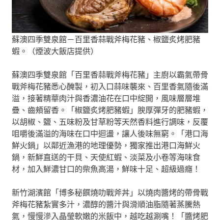
蘇澳四季雙泉館－百里香蒜戰斧梅花豬、椒鹽炙烤肥豬
蝦。（煙波大飯店提供）
蘇澳四季雙泉館「百里香蒜戰斧梅花豬」主廚以霸氣帶骨
戰斧梅花豬悉心醃製，初入口蒜味襲來、百里香氣隨後滿
溢，接著精華肉汁與香濃油花在口中綻開，風味層層堆
疊、齒頰留香。「椒鹽炙烤肥豬蝦」腴厚彈牙的肥豬蝦，
以胡椒、鹽、五味粉及甘草粉等天然香料進行調味，反覆
咀嚼後滿溢的海味在口中迴盪，讓人後味無窮。「港口海
鮮火鍋」以鄰近漁港的地理優勢，獨家推出港口海鮮火
鍋，新鮮直送的干貝、天使紅蝦、淡菜及小卷等海味食
材，加入鮮濃甘口的柴魚高湯，鮮味十足、超級過癮！
新竹湖濱館「博多秘饌燒叻戰斧丼」以燒肉醬烤的帶骨戰
斧梅花豬紮實多汁，濃醇的醬汁與滑順油脂隨著蒸騰熱
氣，慢慢滲入晶瑩軟嫩的米飯中，越吃越涮嘴！「醬烤肥