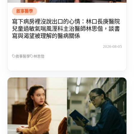
敘事醫學
寫下病房裡沒說出口的心情：林口長庚醫院
兒童過敏氣喘風溼科主治醫師林思偕，談書
寫與渴望被理解的醫病關係
2026-08-05
敘事醫學
林思偕