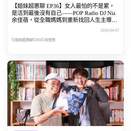
【姐妹超惠聊 EP36】女人最怕的不是累，
是活到最後沒有自己——POP Radio DJ Nia
余佳蓓，從全職媽媽到重新找回人生主導權
的那段路
2026-08-07
Nia
姐妹超惠聊
余佳蓓