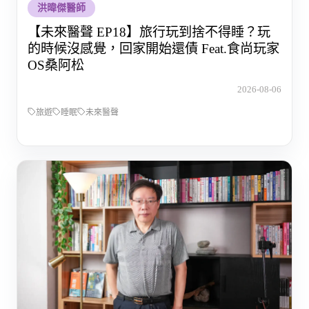
洪暐傑醫師
【未來醫聲 EP18】旅行玩到捨不得睡？玩
的時候沒感覺，回家開始還債 Feat.食尚玩家
OS桑阿松
2026-08-06
旅遊
睡眠
未來醫聲