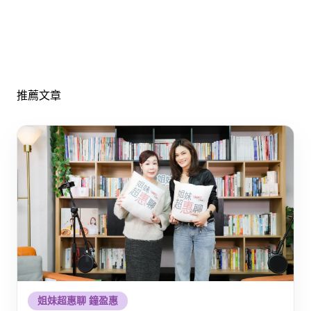
推薦文章
姐妹超惠聊 鐘盈惠