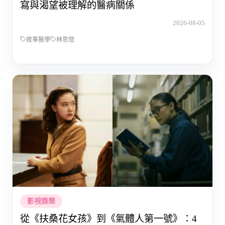
寫與渴望被理解的醫病關係
2026-08-05
敘事醫學
林思偕
影視娛樂
從《扶桑花女孩》到《氣體人第一號》：4