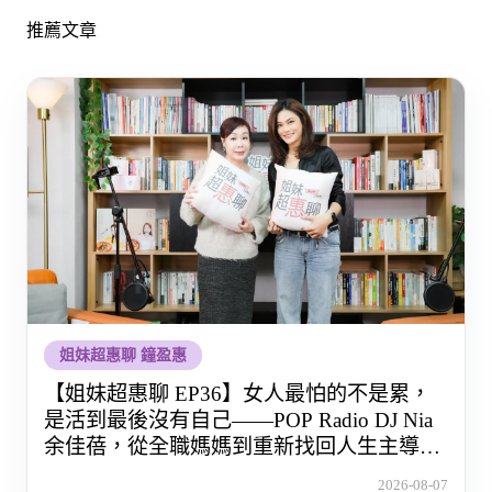
推薦文章
姐妹超惠聊 鐘盈惠
【姐妹超惠聊 EP36】女人最怕的不是累，
是活到最後沒有自己——POP Radio DJ Nia
余佳蓓，從全職媽媽到重新找回人生主導權
的那段路
2026-08-07