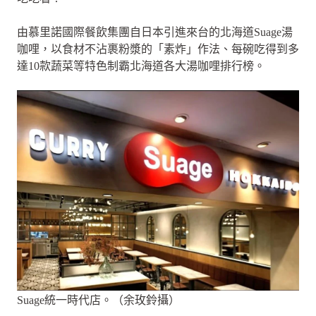
由慕里諾國際餐飲集團自日本引進來台的北海道Suage湯
咖哩，以食材不沾裹粉漿的「素炸」作法、每碗吃得到多
達10款蔬菜等特色制霸北海道各大湯咖哩排行榜。
Suage統一時代店。（余玫鈴攝）