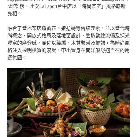
北館5樓，此次LaLaport台中店以「時尚茶室」風格嶄新
亮相。
融合了當地茶店鐵窗花、娘惹磚等傳統元素，並以當代時
尚概念，開放式格局及落地窗設計，營造動線流暢及採光
豐富的摩登感，並佐以藤編、木質裝潢及擺飾，為時尚風
格注入透明樸質的感受，帶出置身在南洋般舒適自在的用
餐氛圍。