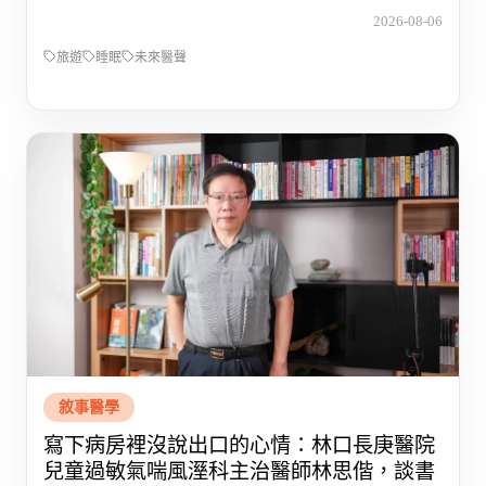
2026-08-06
旅遊
睡眠
未來醫聲
敘事醫學
寫下病房裡沒說出口的心情：林口長庚醫院
兒童過敏氣喘風溼科主治醫師林思偕，談書