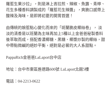
羅惹生果沙拉」，則是淋上峇拉煎、辣椒、魚露、青檸、
花生多種香料調製成的「羅惹花生辣醬」，爽脆口感帶上
酸辣及海味，是即將初夏的開胃首選！
由傳統的娘惹點心變化而來的「斑蘭脆皮椰絲卷」， 淡
淡的清香是以班蘭為主味再加上5種以上金爸爸秘製香料
後萃取而成，搭配香濃椰糖、黑糖、椰漿炒製的椰絲，甜
中帶點微鹹的絕妙平衡，絕對是必嘗的大人系甜點。
PappaRich金爸爸LaLaport台中店
地址：台中市東區進德路600號 LaLaport北館5樓
電話：04-2213-0622