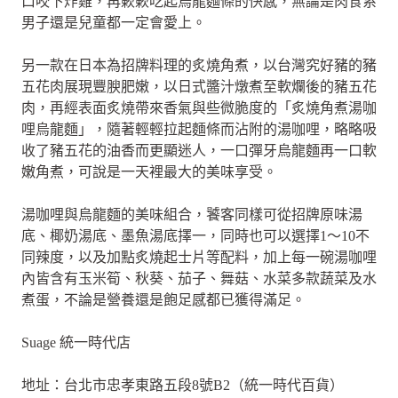
口咬下炸雞，再簌簌吃起烏龍麵條的快感，無論是肉食系
男子還是兒童都一定會愛上。
另一款在日本為招牌料理的炙燒角煮，以台灣究好豬的豬
五花肉展現豐腴肥嫩，以日式醬汁燉煮至軟爛後的豬五花
肉，再經表面炙燒帶來香氣與些微脆度的「炙燒角煮湯咖
哩烏龍麵」，隨著輕輕拉起麵條而沾附的湯咖哩，略略吸
收了豬五花的油香而更顯迷人，一口彈牙烏龍麵再一口軟
嫩角煮，可說是一天裡最大的美味享受。
湯咖哩與烏龍麵的美味組合，饕客同樣可從招牌原味湯
底、椰奶湯底、墨魚湯底擇一，同時也可以選擇1～10不
同辣度，以及加點炙燒起士片等配料，加上每一碗湯咖哩
內皆含有玉米筍、秋葵、茄子、舞菇、水菜多款蔬菜及水
煮蛋，不論是營養還是飽足感都已獲得滿足。
Suage 統一時代店
地址：台北市忠孝東路五段8號B2（統一時代百貨）