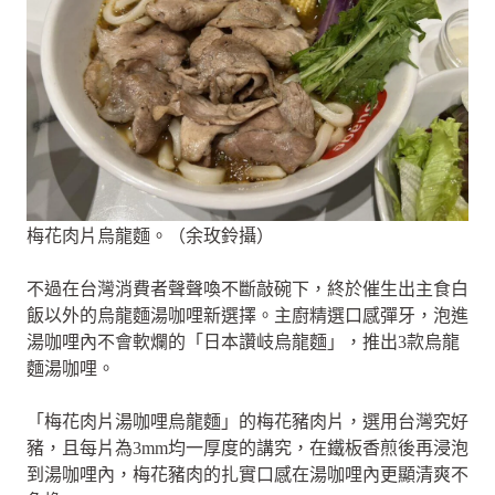
梅花肉片烏龍麵。（余玫鈴攝）
不過在台灣消費者聲聲喚不斷敲碗下，終於催生出主食白
飯以外的烏龍麵湯咖哩新選擇。主廚精選口感彈牙，泡進
湯咖哩內不會軟爛的「日本讚岐烏龍麵」，推出3款烏龍
麵湯咖哩。
「梅花肉片湯咖哩烏龍麵」的梅花豬肉片，選用台灣究好
豬，且每片為3mm均一厚度的講究，在鐵板香煎後再浸泡
到湯咖哩內，梅花豬肉的扎實口感在湯咖哩內更顯清爽不