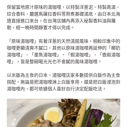
保留當地原汁原味的湯咖哩，以特製洋蔥泥、特製高湯、
綜合香料、嚴選馬薩拉香料等熬煮基礎湯底，由日本北海
道直接進口來台，在台灣店鋪內再添入秘製香料油與羅
勒，經一晚時間靜置才得以完成。
「原味湯咖哩」有著洋蔥的天然清甜風味，相較印象中的
咖哩更顯清爽不膩口，其他以原味湯咖哩再延伸的「椰奶
湯咖哩」、「墨魚湯咖哩」、「蝦湯咖哩」、「香麻湯咖
哩」，皆是整碗喝光光也不會膩的風味湯咖哩。
以米飯為主食的日本，湯咖哩店家多數提供白飯作為主食
搭配，無論是把湯咖哩淋上白飯享用，還是把白飯浸泡到
湯咖哩內，都可依據個人喜好自行決定配飯吃法。