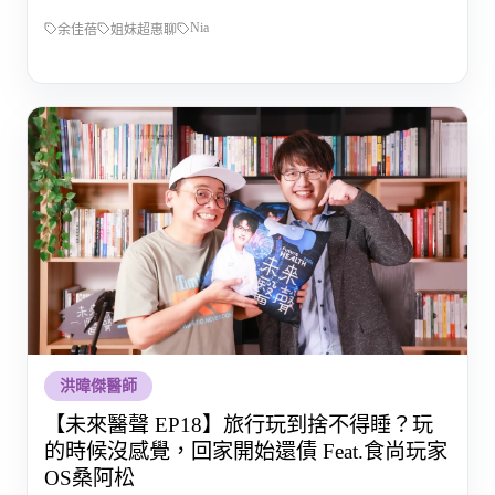
Nia
余佳蓓
姐妹超惠聊
洪暐傑醫師
【未來醫聲 EP18】旅行玩到捨不得睡？玩
的時候沒感覺，回家開始還債 Feat.食尚玩家
OS桑阿松