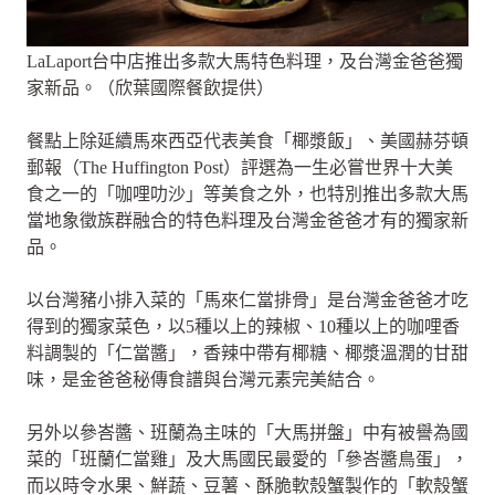
LaLaport台中店推出多款大馬特色料理，及台灣金爸爸獨
家新品。（欣葉國際餐飲提供）
餐點上除延續馬來西亞代表美食「椰漿飯」、美國赫芬頓
郵報（The Huffington Post）評選為一生必嘗世界十大美
食之一的「咖哩叻沙」等美食之外，也特別推出多款大馬
當地象徵族群融合的特色料理及台灣金爸爸才有的獨家新
品。
以台灣豬小排入菜的「馬來仁當排骨」是台灣金爸爸才吃
得到的獨家菜色，以5種以上的辣椒、10種以上的咖哩香
料調製的「仁當醬」，香辣中帶有椰糖、椰漿溫潤的甘甜
味，是金爸爸秘傳食譜與台灣元素完美結合。
另外以參峇醬、班蘭為主味的「大馬拼盤」中有被譽為國
菜的「班蘭仁當雞」及大馬國民最愛的「參峇醬鳥蛋」，
而以時令水果、鮮蔬、豆薯、酥脆軟殼蟹製作的「軟殼蟹