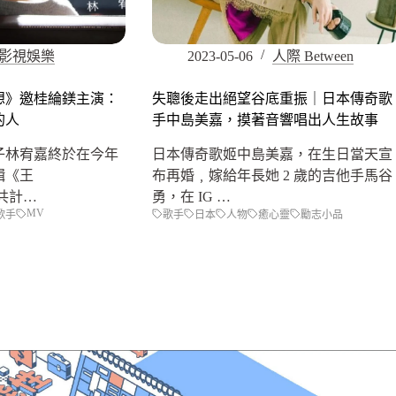
影視娛樂
2023-05-06
人際 Between
想》邀桂綸鎂主演：
失聰後走出絕望谷底重振｜日本傳奇歌
的人
手中島美嘉，摸著音響唱出人生故事
子林宥嘉終於在今年
日本傳奇歌姬中島美嘉，在生日當天宣
輯《王
布再婚﹐嫁給年長她 2 歲的吉他手馬谷
輯共計…
勇，在 IG …
MV
歌手
歌手
日本
人物
癒心靈
勵志小品