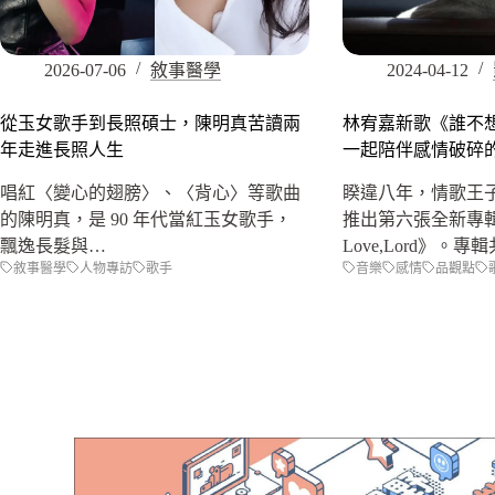
2026-07-06
敘事醫學
2024-04-12
從玉女歌手到長照碩士，陳明真苦讀兩
林宥嘉新歌《誰不
年走進長照人生
一起陪伴感情破碎
唱紅〈變心的翅膀〉、〈背心〉等歌曲
睽違八年，情歌王
的陳明真，是 90 年代當紅玉女歌手，
推出第六張全新專
飄逸長髮與…
Love,Lord》。專
敘事醫學
人物專訪
歌手
音樂
感情
品觀點