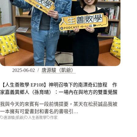
2025-06-02
唐源駿（凱爺）
【人生善敗學 EP108】神明召喚下的南漂奇幻旅程 作
家嘉義異鄉人（孫育晴）：一場內在與地方的雙重覺醒
我與今天的來賓有一段前情提要，某天在松菸誠品我被
一本擁有可愛書封和書名的書吸引…
唐源駿(凱爺)
人生善敗學
作家