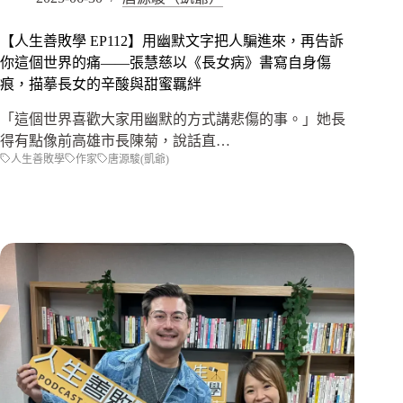
【人生善敗學 EP112】用幽默文字把人騙進來，再告訴
你這個世界的痛——張慧慈以《長女病》書寫自身傷
痕，描摹長女的辛酸與甜蜜羈絆
「這個世界喜歡大家用幽默的方式講悲傷的事。」她長
得有點像前高雄市長陳菊，說話直…
人生善敗學
作家
唐源駿(凱爺)