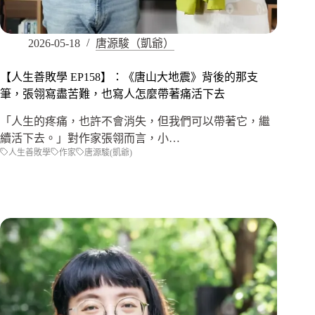
2026-05-18
唐源駿（凱爺）
【人生善敗學 EP158】：《唐山大地震》背後的那支
筆，張翎寫盡苦難，也寫人怎麼帶著痛活下去
「人生的疼痛，也許不會消失，但我們可以帶著它，繼
續活下去。」對作家張翎而言，小…
人生善敗學
作家
唐源駿(凱爺)