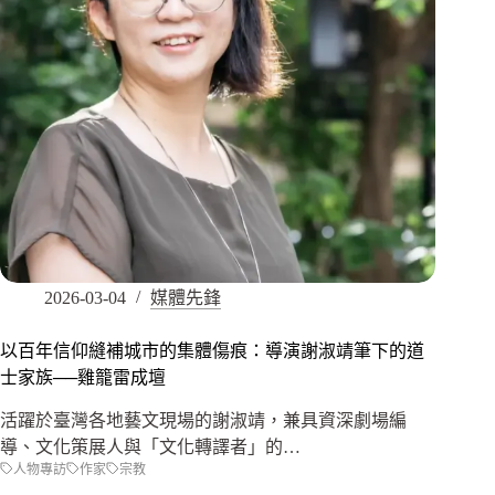
2026-03-04
媒體先鋒
以百年信仰縫補城市的集體傷痕：導演謝淑靖筆下的道
士家族──雞籠雷成壇
活躍於臺灣各地藝文現場的謝淑靖，兼具資深劇場編
導、文化策展人與「文化轉譯者」的…
人物專訪
作家
宗教