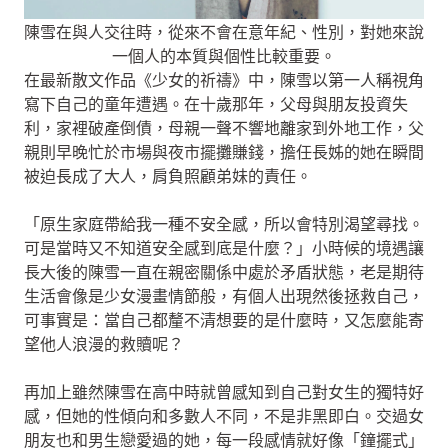
陳雪在與人交往時，從來不會在意年紀、性別，對她來說
一個人的本質與個性比較重要。
在最新散文作品《少女的祈禱》中，陳雪以第一人稱視角
寫下自己的童年遭遇。在十歲那年，父母與朋友投資失
利，家裡破產倒債，母親一聲不響地離家到外地工作，父
親則早晚忙於市場與夜市擺攤賺錢，擔任長姊的她在瞬間
被迫長成了大人，肩負照顧弟妹的責任。
「原生家庭帶給我一種不安全感，所以會特別渴望尋找。
可是當時又不知道安全感到底是什麼？」小時候的境遇讓
長大後的陳雪一直在親密關係中處於矛盾狀態，老是期待
生活會像是少女漫畫情節般，有個人出現然後拯救自己，
可事實是：當自己都釐不清想要的是什麼時，又怎麼能寄
望他人浪漫的救贖呢？
再加上雖然陳雪在高中時就曾感知到自己對女生的獨特好
感，但她的性傾向和多數人不同，不是非黑即白。交過女
朋友也和男生戀愛過的她，每一段感情就好像「鐘擺式」