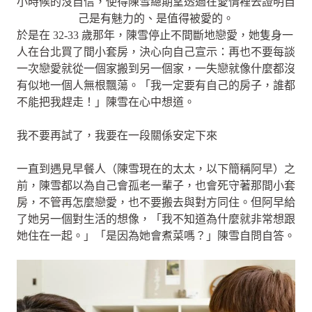
小時候的沒自信，使得陳雪總期望透過在愛情裡去證明自
己是有魅力的、是值得被愛的。
於是在 32-33 歲那年，陳雪停止不間斷地戀愛，她隻身一
人在台北買了間小套房，決心向自己宣示：再也不要每談
一次戀愛就從一個家搬到另一個家，一失戀就像什麼都沒
有似地一個人無根飄蕩。「我一定要有自己的房子，誰都
不能把我趕走！」陳雪在心中想道。
我不要再試了，我要在一段關係安定下來
一直到遇見早餐人（陳雪現在的太太，以下簡稱阿早）之
前，陳雪都以為自己會孤老一輩子，也會死守著那間小套
房，不管再怎麼戀愛，也不要搬去與對方同住。但阿早給
了她另一個對生活的想像，「我不知道為什麼就非常想跟
她住在一起。」「是因為她會煮菜嗎？」陳雪自問自答。