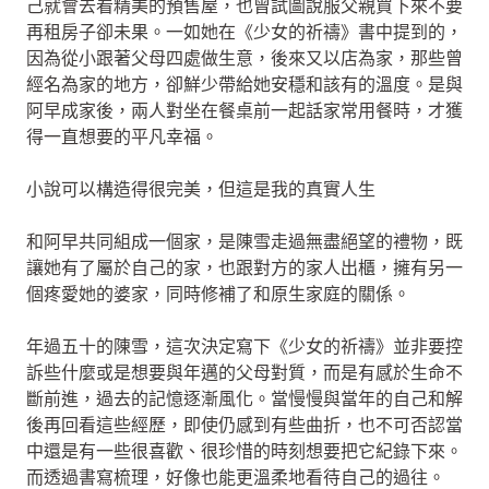
己就會去看精美的預售屋，也曾試圖說服父親買下來不要
再租房子卻未果。一如她在《少女的祈禱》書中提到的，
因為從小跟著父母四處做生意，後來又以店為家，那些曾
經名為家的地方，卻鮮少帶給她安穩和該有的溫度。是與
阿早成家後，兩人對坐在餐桌前一起話家常用餐時，才獲
得一直想要的平凡幸福。
小說可以構造得很完美，但這是我的真實人生
和阿早共同組成一個家，是陳雪走過無盡絕望的禮物，既
讓她有了屬於自己的家，也跟對方的家人出櫃，擁有另一
個疼愛她的婆家，同時修補了和原生家庭的關係。
年過五十的陳雪，這次決定寫下《少女的祈禱》並非要控
訴些什麼或是想要與年邁的父母對質，而是有感於生命不
斷前進，過去的記憶逐漸風化。當慢慢與當年的自己和解
後再回看這些經歷，即使仍感到有些曲折，也不可否認當
中還是有一些很喜歡、很珍惜的時刻想要把它紀錄下來。
而透過書寫梳理，好像也能更溫柔地看待自己的過往。