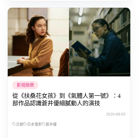
影視娛樂
從《扶桑花女孩》到《氣體人第一號》：4
部作品認識蒼井優細膩動人的演技
2026-08-05
日劇
日本電影
蒼井優