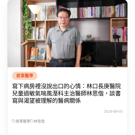
敘事醫學
寫下病房裡沒說出口的心情：林口長庚醫院
兒童過敏氣喘風溼科主治醫師林思偕，談書
寫與渴望被理解的醫病關係
2026-08-05
敘事醫學
林思偕