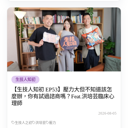
生技人知初
【生技人知初 EP53】壓力大但不知道該怎
麼辦，你有試過諮商嗎？Feat.洪培芸臨床心
理師
2026-08-05
生技人之初
洪培芸
壓力