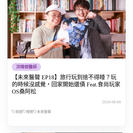
洪暐傑醫師
【未來醫聲 EP18】旅行玩到捨不得睡？玩
的時候沒感覺，回家開始還債 Feat.食尚玩家
OS桑阿松
2026-08-06
旅遊
睡眠
未來醫聲