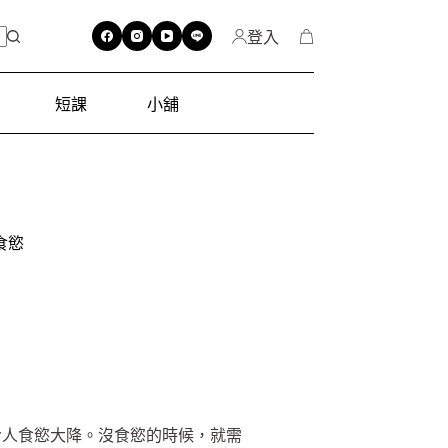
登入
短課
小舖
食慾
令人食慾大降。沒食慾的時候，就需