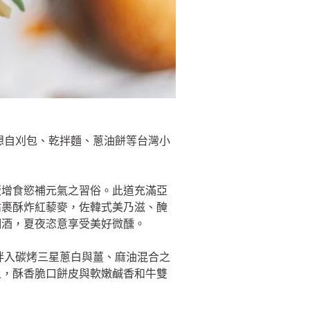
想自刈包、乾拌麵、蔥油餅等台灣小
飯增食慾補元氣之習俗。此道充滿亞
沾裹酥炸紅藜麥，佐韓式美乃滋、醃
調酒，夏夜恣意享受美好微醺。
拌入碳烤三星蔥白與薑、麻油混合之
上，酥香脆口餅皮與軟嫩鹹香和牛雙