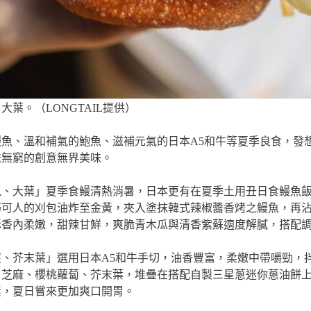
葉。（LONGTAIL提供）
魚、溫和補氣的鮑魚、滋補元氣的日本A5和牛等夏季良食，發
味無窮的創意無界美味。
瓜、大葉」夏季食鰻清熱消暑，日本更有在夏季土用丑日食鰻魚
巧可人的刈包油炸至金黃，夾入塗抹韓式辣椒醬香烤之鰻魚，再
酥香內柔嫩，甜辣甘鮮，爽脆青木瓜與清香紫蘇適度解膩，搭配
、芥末葉」選用日本A5和牛手切，油香豐富，柔嫩中帶嚼勁，
白芝麻、櫻桃蘿蔔、芥末葉，堆疊在搭配自製三星蔥迷你蔥油餅
素，夏日嘗來更加爽口開胃。