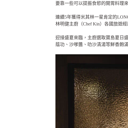
要靠一些可以提振食慾的開胃料理
連續5年獲得米其林一星肯定的LO
林明健主廚（Chef Kin）各國
迎接盛夏來臨，主廚選取寶島夏日
蔭功、沙嗲醬、叻沙清湯等鮮香飽滿