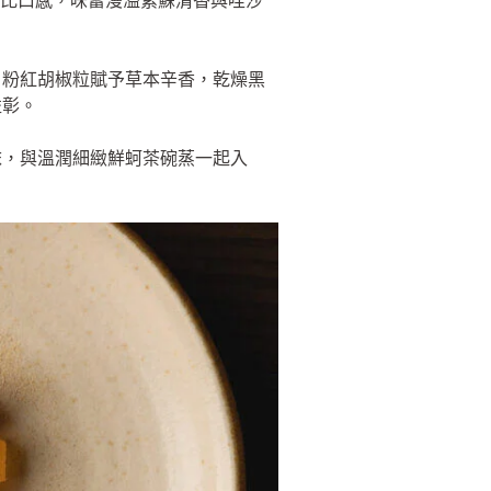
鮪的對比口感，味蕾漫溢紫蘇清香與哇沙
，粉紅胡椒粒賦予草本辛香，乾燥黑
益彰。
沫，與溫潤細緻鮮蚵茶碗蒸一起入