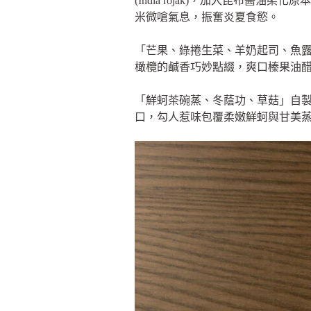
(India rojak)，加入昆布
米微嗆氣息，振奮炎夏食慾。
「芒果、綠捲生菜、羊奶起司、魚
橄欖的鹹香巧妙點綴，爽口榛果油
「鮮蚵茶碗蒸、冬蔭功、草菇」自
口，勾人惹味包覆柔嫩鮮蚵與甘美