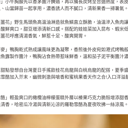
歸」小牛胸腺先以香茅醬汁醃過，再以備長炭烤至合適熟度，表
瓜、山當歸苗一起享用，濃香誘人而不膩口，清新果香一掃暑氣
炬薑花」野生馬頭魚高溫油淋造就魚鱗直立酥脆，油溫滲入魚肉
，酸鮮爽口，甜豆增添清新口感。搭配的娃娃菜加入昆布、蝦米
炬薑花呼應清湯香氣，鮮惹十足、酸爽開胃。
藜麥」鴨胸乾式熟成讓風味更為凝聚，香煎後外皮宛如港式烤鴨
加魚露製作醬汁，鴨胸沾食熱帶惹味鮮香，溫和茄子泥平衡醬汁
前甜點發想自台灣夏日手搖飲桂花烏龍與白桃烏龍的配搭，夏季
雪酪加入芥末，幽微刺激與嗆香和蜜桃果香天作之合!入口洋溢
雪酪」輕盈爽口的橄欖油檸檬蛋糕外層以榛果巧克力脆殼增添甜
果清香，哈密瓜冷湯與清新沁涼的羅勒雪酪為夏夜吹拂一絲涼風