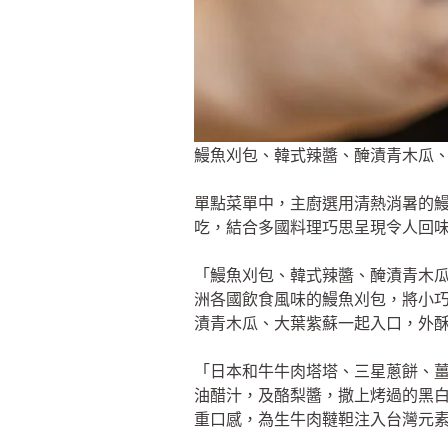
鰻魚刈包、韓式辣醬、醃漬青木瓜、大
單點菜單中，主廚選用清熱消暑的鰻
吃，結合多國料理巧思呈現令人回
「鰻魚刈包、韓式辣醬、醃漬青木
洲各國飲食風味的鰻魚刈包，將小
漬青木瓜、大葉紫蘇一起入口，外
「日本和牛牛肉塔塔、三星蔥餅、薑
油醋汁，及酪梨醬，撒上烤過的黑
重口感，為生牛肉韃靼注入台灣元