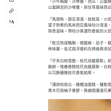
「小牛胸腺、沙嗲醬、西瓜、山當
山當歸泥的沙嗲醬，與甘草風味西
「馬頭魚、甜豆清湯、娃娃菜、火
A
A
望子熬煮的馬來西亞風味叻沙清湯
熟悉滋味。帶叻沙葉濃烈香氣的火
「乾式熟成鴨胸、燈籠椒、茄子、
佈味蕾，各式南洋香料先烤過再添
「芥末白桃雪酪、桂花烏龍慕斯」
脆餅，堆疊香醇桂花烏龍慕斯，白桃
以沉靜優雅桂花香氣結尾。
「薄荷哈密瓜、橄欖油蛋糕、羅勒
骨木花與柚子果膠，唇齒間瀰漫花