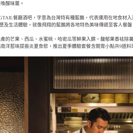
來喚醒味蕾。
NGTAIL餐廳酒吧，字意為台灣特有種藍鵲，代表運用在地食材
旅遊經歷及生活體驗，就像飛翔的藍鵲將各地特色美味傳遞至客人餐盤
盛產的芒果、西瓜、水蜜桃、哈密瓜等鮮果入饌，馥郁果香袪除
南洋惹味提振炎夏食慾，推出夏季體驗套餐含開胃小點共9道料