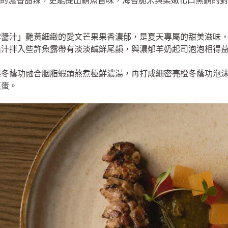
醬油柔化原本的濃香甜辣，更能提出鮪魚旨味，海苔脆米與柔嫩化口黑
露醬汁」艷黃細緻的愛文芒果果香濃郁，是夏天專屬的甜美滋味
醋汁拌入些許魚露帶有淡淡鹹鮮尾韻，與濃郁羊奶起司泡泡相得
製冬蔭功融合胭脂蝦頭熬煮極鮮濃湯，再打成細密亮橙冬蔭功泡
蒸蛋。