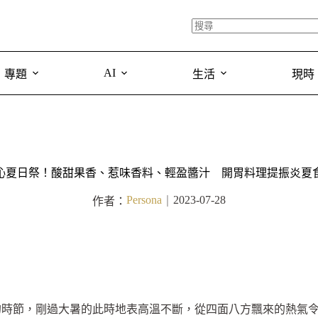
AI
專題
生活
現時
沁夏日祭！酸甜果香、惹味香料、輕盈醬汁 開胃料理提振炎夏
Persona
2023-07-28
作者：
｜
的時節，剛過大暑的此時地表高溫不斷，從四面八方飄來的熱氣