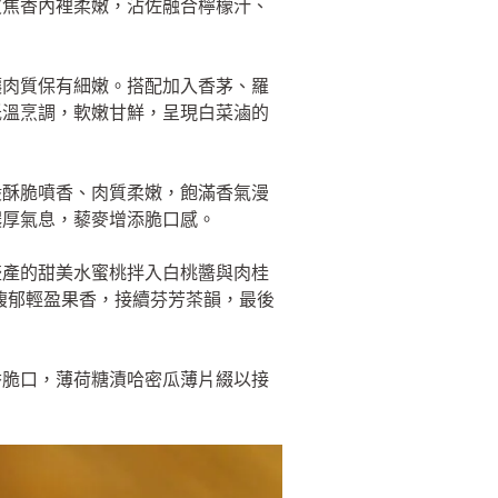
皮焦香內裡柔嫩，沾佐融合檸檬汁、
。
讓肉質保有細嫩。搭配加入香茅、羅
低溫烹調，軟嫩甘鮮，呈現白菜滷的
般酥脆噴香、肉質柔嫩，飽滿香氣漫
濃厚氣息，藜麥增添脆口感。
盛產的甜美水蜜桃拌入白桃醬與肉桂
馥郁輕盈果香，接續芬芳茶韻，最後
香脆口，薄荷糖漬哈密瓜薄片綴以接
。