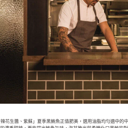
香辣花生醬、紫蘇」夏季黑鮪魚正值肥美，選用油脂均勻適中的