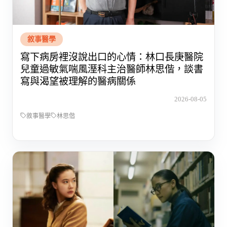
敘事醫學
寫下病房裡沒說出口的心情：林口長庚醫院
兒童過敏氣喘風溼科主治醫師林思偕，談書
寫與渴望被理解的醫病關係
2026-08-05
敘事醫學
林思偕