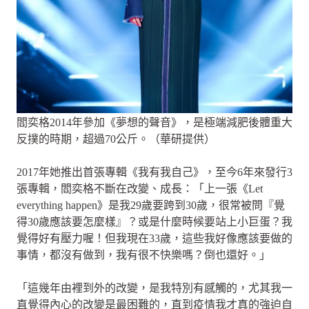
閻奕格2014年參加《夢想的聲音》，是極端減肥後體重大
反撲的時期，超過70公斤。（華研提供）
2017年她推出首張專輯《我有我自己》，至今6年來發行3
張專輯，閻奕格不斷在改變、成長：「上一張《Let
everything happen》是我29歲要跨到30歲，很常被問『覺
得30歲應該要怎麼樣』？或是什麼時候要站上小巨蛋？我
覺得好有壓力喔！但我現在33歲，這些我好像應該要做的
事情，都沒有做到，我有很不快樂嗎？倒也還好。」
「這幾年由裡到外的改變，是我特別有感觸的，尤其我一
直覺得內心的改變是最困難的，直到疫情我才真的強迫自