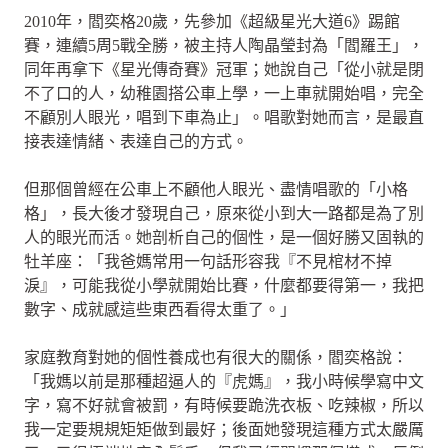
2010年，閻奕格20歲，先參加《超級星光大道6》踢館
賽，連續5周5戰全勝，被主持人陶晶瑩封為「閻羅王」，
同年再拿下《星光傳奇賽》冠軍；她說自己「從小就是閉
不了口的人，幼稚園搭公車上學，一上車就開始唱，完全
不顧別人眼光，唱到下車為止」。唱歌對她而言，是最直
接表達情緒、表達自己的方式。
但那個曾經在公車上不顧他人眼光、盡情唱歌的「小格
格」，長大後才發現自己，原來從小到大一路都是為了別
人的眼光而活。她剖析自己的個性，是一個好勝又固執的
牡羊座：「我爸媽常用一句話形容我『不見棺材不掉
淚』，可能我從小學就開始比賽，什麼都要得第一，我把
數字、成就感這些東西看得太重了。」
家庭教育對她的個性養成也有很大的關係，閻奕格說：
「我媽以前是那種超逼人的『虎媽』，我小時候學寫中文
字，寫不好就會被罰，有時候要跪洗衣板、吃辣椒，所以
我一定要規規矩矩做到最好；後面她發現這種方式太嚴厲