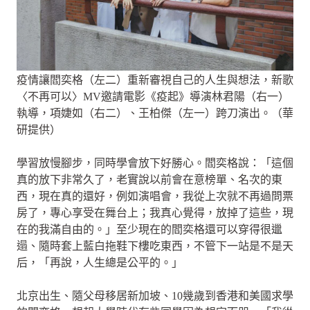
疫情讓閻奕格（左二）重新審視自己的人生與想法，新歌
〈不再可以〉MV邀請電影《疫起》導演林君陽（右一）
執導，項婕如（右二）、王柏傑（左一）跨刀演出。（華
研提供）
學習放慢腳步，同時學會放下好勝心。閻奕格說：「這個
真的放下非常久了，老實說以前會在意榜單、名次的東
西，現在真的還好，例如演唱會，我從上次就不再過問票
房了，專心享受在舞台上；我真心覺得，放掉了這些，現
在的我滿自由的。」至少現在的閻奕格還可以穿得很邋
遢、隨時套上藍白拖鞋下樓吃東西，不管下一站是不是天
后，「再說，人生總是公平的。」
北京出生、隨父母移居新加坡、10幾歲到香港和美國求學