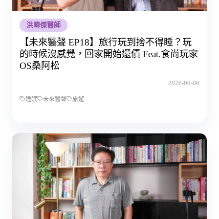
洪暐傑醫師
【未來醫聲 EP18】旅行玩到捨不得睡？玩
的時候沒感覺，回家開始還債 Feat.食尚玩家
OS桑阿松
2026-08-06
睡眠
未來醫聲
旅遊