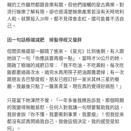
親的工作雖然都跟音樂有關，但他們接觸的是古典樂，對
流行娛樂了解有限，卻也很清楚娛樂產業若沒有天時地利
人和，就算投入20年，都不見得會走紅，還可能養不活自
己。
因一句話極端減肥 掉髮停經又復胖
但閻奕格還是一腳踏了進來。《星光》比到後期，有人跟
她說了一句「你應該要再瘦一點」，當時才50公斤的她，
開啟了極端的減肥日常：「我不吃油、不吃澱粉，每次吃
飯都要過兩次水，過完水再用筷子把油跟醬瀝掉；有一次
跟朋友去巴黎度假，朋友已經訂好一家米其林三星的餐
廳，我最後只點了一盤蒸青菜，現在真的覺得好病態！」
只是當下她渾然不覺，「一年多後我媽告訴我，那個時期
的我變得無敵易怒，任何人對我講一句想要幫助我的話，
我就會說『你不懂，我要衝刺事業，我要瘦』！但我從來
都沒有認真問過我自己，我做這個決定，我的感受是如
何」。