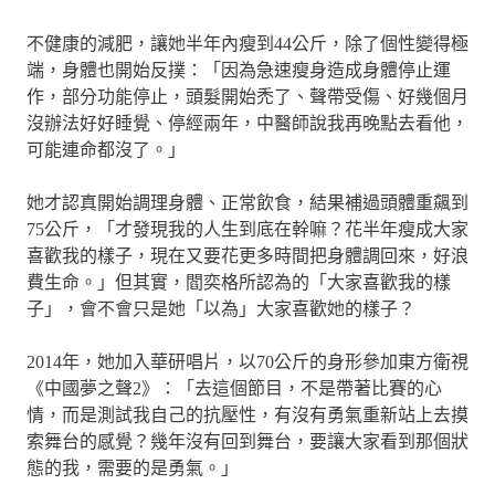
不健康的減肥，讓她半年內瘦到44公斤，除了個性變得極
端，身體也開始反撲：「因為急速瘦身造成身體停止運
作，部分功能停止，頭髮開始禿了、聲帶受傷、好幾個月
沒辦法好好睡覺、停經兩年，中醫師說我再晚點去看他，
可能連命都沒了。」
她才認真開始調理身體、正常飲食，結果補過頭體重飆到
75公斤，「才發現我的人生到底在幹嘛？花半年瘦成大家
喜歡我的樣子，現在又要花更多時間把身體調回來，好浪
費生命。」但其實，閻奕格所認為的「大家喜歡我的樣
子」，會不會只是她「以為」大家喜歡她的樣子？
2014年，她加入華研唱片，以70公斤的身形參加東方衛視
《中國夢之聲2》：「去這個節目，不是帶著比賽的心
情，而是測試我自己的抗壓性，有沒有勇氣重新站上去摸
索舞台的感覺？幾年沒有回到舞台，要讓大家看到那個狀
態的我，需要的是勇氣。」