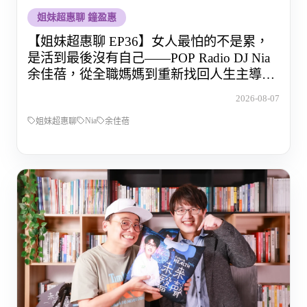
姐妹超惠聊 鐘盈惠
【姐妹超惠聊 EP36】女人最怕的不是累，
是活到最後沒有自己——POP Radio DJ Nia
余佳蓓，從全職媽媽到重新找回人生主導權
的那段路
2026-08-07
Nia
姐妹超惠聊
余佳蓓