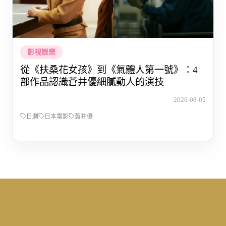
影視娛樂
從《扶桑花女孩》到《氣體人第一號》：4
部作品認識蒼井優細膩動人的演技
2026-08-05
日劇
日本電影
蒼井優