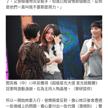
了，又很極端地完全鬆手，但我已經習慣那個模式，反倒
是他們一直叫我不要那麼用力。」
閻奕格（中）13年前獲得《超級星光大道 星光挑戰賽》
冠軍時激動淚崩，右為主持人陶晶瑩。（華研提供）
所以一開始她要入行，爸媽極度反對，擔心她日後會遭遇
一些情緒上的問題、擔心要付出一些代價（潛規則）；雙