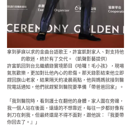
拿到夢寐以求的金曲台語歌王，許富凱對家人、對支持他
的歌迷，終於有了交代。（凱聲影藝提供）
許富凱回到台北繼續錄實境節目《哈囉！毛小孩》，現場
氣氛歡樂，更加對比他內心的悲傷。那天錄影結束他立即
趕回旗山老家，結果隔天約凌晨兩點，他與媽媽就接到醫
院電話通知，他們就趕緊到醫院要準備「帶爸爸回家」。
「我到醫院時，看到護士在翻他的身體，家人圍在旁邊，
我一個人站在後面，遠遠的不想靠近，每往一步都好像有
刺刀在刺我，但最終還是不得不面對，跟他說：『我要帶
你回去了。』」