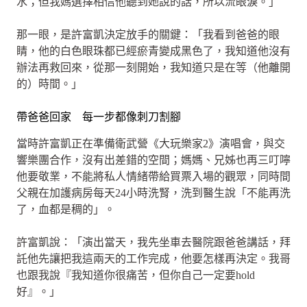
水；但我媽選擇相信他聽到她說的話，所以流眼淚。」
那一眼，是許富凱決定放手的關鍵：「我看到爸爸的眼
睛，他的白色眼珠都已經瘀青變成黑色了，我知道他沒有
辦法再救回來，從那一刻開始，我知道只是在等（他離開
的）時間。」
帶爸爸回家 每一步都像刺刀割腳
當時許富凱正在準備衛武營《大玩樂家2》演唱會，與交
響樂團合作，沒有出差錯的空間；媽媽、兄姊也再三叮嚀
他要敬業，不能將私人情緒帶給買票入場的觀眾，同時間
父親在加護病房每天24小時洗腎，洗到醫生說「不能再洗
了，血都是稠的」。
許富凱說：「演出當天，我先坐車去醫院跟爸爸講話，拜
託他先讓把我這兩天的工作完成，他要怎樣再決定。我哥
也跟我說『我知道你很痛苦，但你自己一定要hold
好』。」