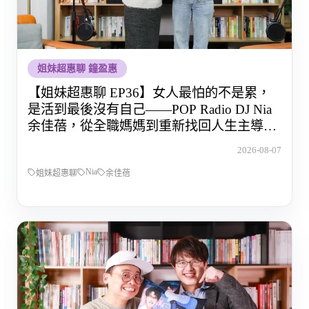
姐妹超惠聊 鐘盈惠
【姐妹超惠聊 EP36】女人最怕的不是累，
是活到最後沒有自己——POP Radio DJ Nia
余佳蓓，從全職媽媽到重新找回人生主導權
的那段路
2026-08-07
Nia
姐妹超惠聊
余佳蓓