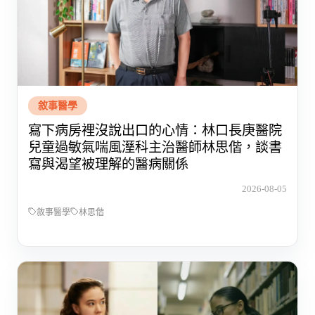
敘事醫學
寫下病房裡沒說出口的心情：林口長庚醫院
兒童過敏氣喘風溼科主治醫師林思偕，談書
寫與渴望被理解的醫病關係
2026-08-05
敘事醫學
林思偕