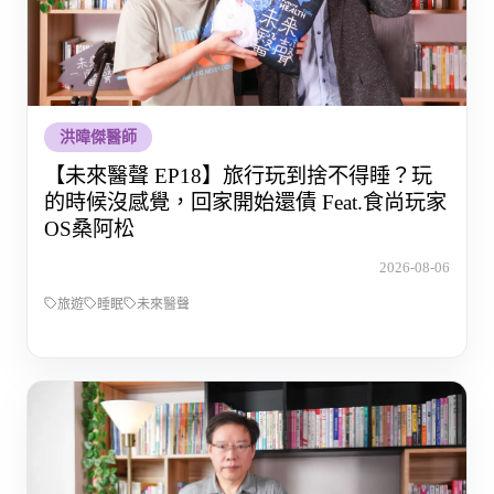
洪暐傑醫師
【未來醫聲 EP18】旅行玩到捨不得睡？玩
的時候沒感覺，回家開始還債 Feat.食尚玩家
OS桑阿松
2026-08-06
旅遊
睡眠
未來醫聲