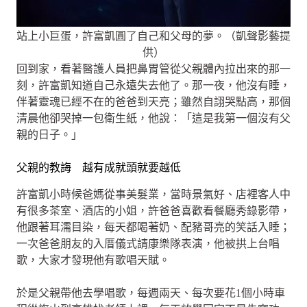
站上小巨蛋，許富凱圓了自己和父母的夢。（凱聲影藝提
供）
回到家，看著醫護人員把鼻胃管從父親體內拉出來的那一
刻，許富凱知道自己永遠失去他了。那一夜，他沒有睡，
伴著靈魂已經不在的爸爸到天亮；雖然自詡哭點高，那個
清晨他卻哭掉一包衛生紙，他說：「這是我第一個沒有父
親的日子。」
父親的教誨 越有成就頭就要越低
許富凱小時候爸媽從事美髮業，當時景氣好、店裡客人中
有很多茶室、酒店的小姐，許爸爸喜歡看餐廳秀錄影帶，
他跟著耳濡目染，每天都喝著奶、配豬哥亮的笑話入睡；
一次爸爸朋友的入厝儀式請康樂隊表演，他被拱上台唱
歌，大家才發現他有歌唱天賦。
於是父親帶他去學唱歌，每週兩天、每次要花1個小時車