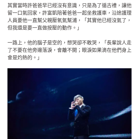
其實當時許爸爸早已經沒有意識，只是為了循古禮，讓他
留一口氣回家，許富凱陪著爸爸一起坐救護車，沿途護理
人員要他一直幫父親壓氧氣幫浦，「其實他已經沒氣了，
但我還是要一直做按壓的動作。」
一路上，他的腦子是空的，想哭卻不敢哭，「長輩說人走
了不要在他旁邊落淚，會離不開；眼淚如果滴在他們身上
會是灼熱的。」