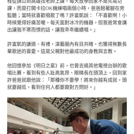
程從旗山到高雄找老師上課，每天放學回家不是先寫功
課，而是打開卡拉OK機練唱兩個小時，爸爸翹著腳在旁
監聽；當時就喜歡唱歌了嗎？許富凱說：「不喜歡啊！小
時候覺得好痛苦喔，每天面對冰冷的機器，但我爸常會講
出讓我不寒而慄的話，讓我乖乖繼續唱。」
許富凱的謙遜、有禮，演藝圈內有目共睹，也獲得無數長
輩歌迷的喜愛。這是父親對他最成功的身教與言教。
他回憶參加《明日之星》前，也曾去過其他電視台辦的歌
唱比賽，看到有些人趾高氣昂、眼睛長在頭頂上，回到家
許爸爸就跟他說：「那種你不要學！將來你越有成就，頭
就要越低，看到任何人都要跟對方問好。」