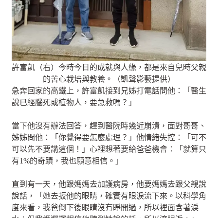
許富凱（右）今時今日的成就與人緣，都是來自兒時父親
的苦心栽培與教養。（凱聲影藝提供）
急奔回家的高鐵上，許富凱接到兄姊打電話問他：「醫生
說已經腦死或植物人，要急救嗎？」
當下他沒有辦法回答，趕到醫院時幾近崩潰，面對哥哥、
姊姊問他：「你覺得要怎麼處理？」他情緒失控：「可不
可以先不要講這個！」心裡想著要給爸爸機會：「就算只
有1%的奇蹟，我也願意相信。」
直到有一天，他跟媽媽去加護病房，他要媽媽去跟父親說
說話，「她去扳他的眼睛，確實有眼淚流下來。以科學角
度來看，我爸倒下後眼睛沒有睜開過，所以裡面含著淚