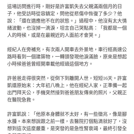
這場訪問進行時，剛好是許富凱失去父親滿兩個月的日
子，他受訪時從容鎮定，問他從悲傷中恢復了多少？他
說：「還在適應他不在的狀態。」過程中，他沒有太大情
緒波動，也沒掉一滴淚，坦言自己哭點高：「我都是一個
人的時候，或是在最親近的人面前才會哭。」
經紀人在旁補充，有次兩人開車去外景地，車行經高速公
路時看到一個建築物，一轉頭發現他淚滿臉，原來是想起
小時候爸爸曾經開車載他經過這個地方。
許爸爸走得很突然，從倒下到離開人世，短短16天。許富
凱還原始末：大年初八晚上，他在經紀人家，正準備一起
出門拜天公，手機突然接到爸爸朋友傳來的照片，父親正
在醫院急救。
許富凱說：「他原本身體就不太好，有一些徵兆，像是腳
水腫。本來想說跟之前一樣，去醫院打個點滴就好了，沒
想到這次這麼嚴重，是突發的是急性腎衰竭，最終引發全