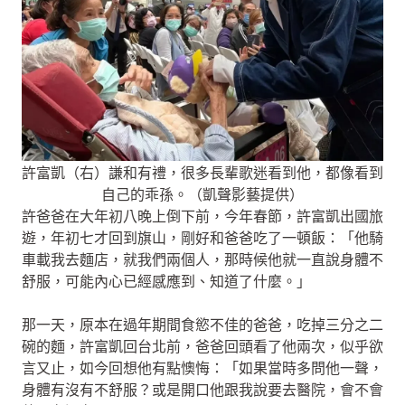
許富凱（右）謙和有禮，很多長輩歌迷看到他，都像看到
自己的乖孫。（凱聲影藝提供）
許爸爸在大年初八晚上倒下前，今年春節，許富凱出國旅
遊，年初七才回到旗山，剛好和爸爸吃了一頓飯：「他騎
車載我去麵店，就我們兩個人，那時候他就一直說身體不
舒服，可能內心已經感應到、知道了什麼。」
那一天，原本在過年期間食慾不佳的爸爸，吃掉三分之二
碗的麵，許富凱回台北前，爸爸回頭看了他兩次，似乎欲
言又止，如今回想他有點懊悔：「如果當時多問他一聲，
身體有沒有不舒服？或是開口他跟我說要去醫院，會不會