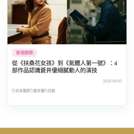
影視娛樂
從《扶桑花女孩》到《氣體人第一號》：4
部作品認識蒼井優細膩動人的演技
2026-08-05
日本電影
蒼井優
日劇