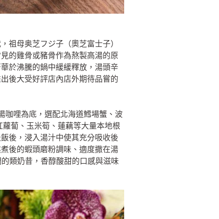
代，祖母奥芝フジ子（奧芝富士子）
常見的雞骨或豬骨作為熬製高湯的原
菁華於沸騰的鍋中緩緩釋放，湯頭辛
推出後大受好評店內店外期待品嘗的
湯湯咖哩為底，選配北海道鱈場蟹、波
紅蘿蔔、玉米筍、蓮藕等大量本地根
米飯後，浸入湯汁中使其充分吸收後
熬煮後的蝦頭磨粉調味、適度撒在湯
稠的類奶昔，香醇酸甜的口感與滋味