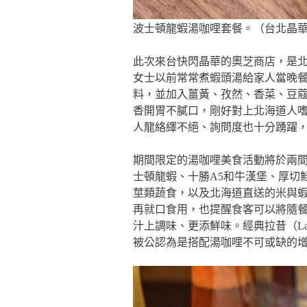
波士頓龍蝦湯咖哩套餐。（台北晶
此次來台快閃晶華的奧芝商店，是
女士以前常常煮蝦頭湯給家人當晚
料，並加入薑黃、孜然、香菜、豆
香開胃不膩口，剛好對上北海道人
人龍絡繹不絕、詢問度也十分踴躍
期間限定的湯咖哩美食活動將於兩間
士頓龍蝦、十勝A5和牛漢堡、厚切
莖類蔬食，以及北海道直送的米與
再就口食用，也提醒食客可以將隨
汁上調味、更添鮮味。經典拉昔（L
被公認為是搭配湯咖哩不可或缺的