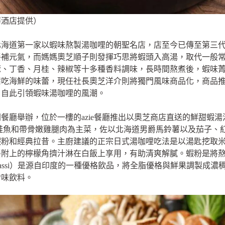
華酒店提供）
北海道第一家以蝦味熬製湯咖哩的朝聖名店，店至今已傳至第三
餐補元氣，而媽媽奧芝順子則發揮巧思將蝦頭入高湯，取代一般
蔻、丁香、月桂、辣椒等十多種香料調味，長時間熬煮後，蝦味
嗜吃海鮮的味蕾，現任社長奧芝洋介則將獨門風味商品化，商品
，自此引領蝦味湯咖哩的風潮。
餐廳舉辦，位於一樓的azie餐廳推出以奧芝商店直送的鮮甜蝦
鮭魚和帶骨嫩雞腿肉為主菜，佐以北海道男爵馬鈴薯以及茄子、
蝦粉和經典拉昔。主廚建議的正宗日式湯咖哩吃法是以湯匙挖取
餐附上的檸檬角擠汁淋在白飯上享用，有助清爽解膩。蝦粉是將
assi）是源自印度的一種優格飲品，將全脂優格與鮮果調製成濃
增味飲料。