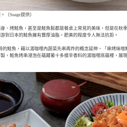
（Suage提供）
刺身、烤鮭魚，甚至是鮭魚鬆都是餐桌上常見的美味，但是在秋
洄游到日本的鮭魚擁有豐厚油脂，肥美的程度令人無法抗拒。
正當時的鮭魚，藉以湯咖哩內蔬菜先串再炸的概念延伸，「串烤味
烤製，鮭魚烤串浸泡在蘊藏著十多樣辛香料的湯咖哩底蘊裡，展