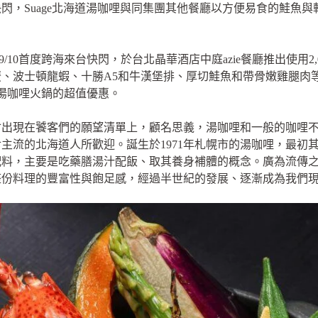
閃，Suage北海道湯咖哩與同集團其他餐廳以方便易食的鮭魚
9/10首度跨海來台快閃，於台北晶華酒店中庭azie餐廳推出使用2
、波士頓龍蝦、十勝A5和牛漢堡排、厚切鮭魚和帶骨嫩雞腿肉等
級湯咖哩火鍋的超值優惠。
會出現在饕客們的願望清單上，顧名思義，湯咖哩和一般的咖哩
主流的北海道人所歡迎。誕生於1971年札幌市的湯咖哩，最初
配料，主要是吃藥膳湯汁配飯、取其養身補體的概念。廣為流傳
整份料理的豐富性與飽足感，經過半世紀的發展、逐漸成為我們