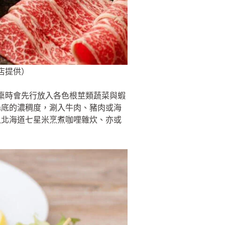
店提供）
上桌時會先行放入各色根莖類蔬菜與蝦
湯底的濃稠度，涮入牛肉、豬肉或海
入北海道七星米烹煮咖哩雜炊、亦或