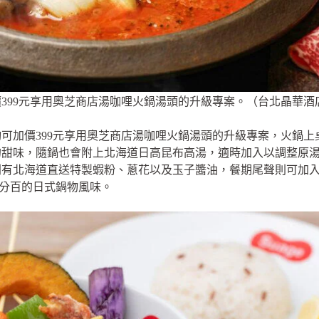
399元享用奧芝商店湯咖哩火鍋湯頭的升級專案。（台北晶華酒
可加價399元享用奧芝商店湯咖哩火鍋湯頭的升級專案，火鍋
的甜味，隨鍋也會附上北海道日高昆布高湯，適時加入以調整原
則有北海道直送特製蝦粉、蔥花以及玉子醬油，餐期尾聲則可加
分百的日式鍋物風味。