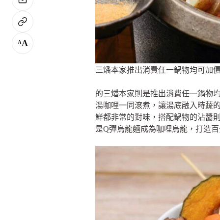
A
A
三燔本家推出消費任一鍋物均可加價
的三燔本家則是推出消費任一鍋物均
湯咖哩一同滾煮，讓湯底融入時蔬
鮮都非常的對味，搭配鍋物的沾醬
是Q彈烏龍麵成為咖哩烏龍，打造百