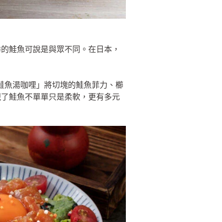
季的鮭魚可說是與眾不同。在日本，
噌鮭魚湯咖哩」將切塊的鮭魚菲力、櫛
現了鮭魚不單單只是柔軟，更有多元