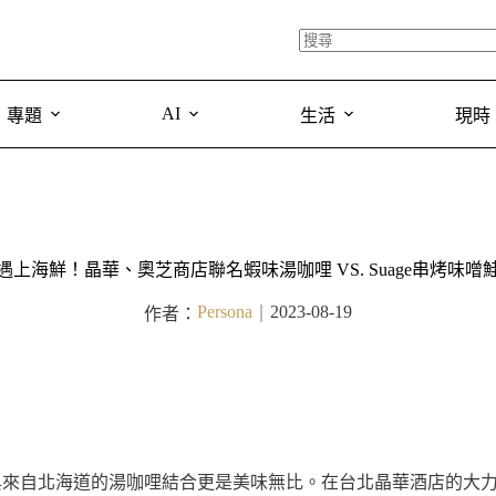
AI
專題
生活
現時
遇上海鮮！晶華、奧芝商店聯名蝦味湯咖哩 VS. Suage串烤味噌
Persona
2023-08-19
作者：
｜
與來自北海道的湯咖哩結合更是美味無比。在台北晶華酒店的大