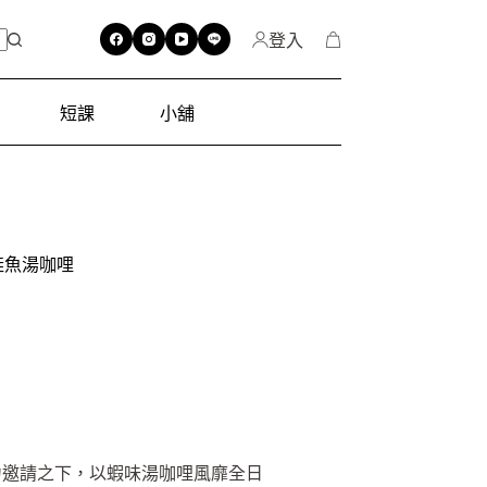
登入
短課
小舖
鮭魚湯咖哩
力邀請之下，以蝦味湯咖哩風靡全日