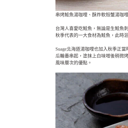
串烤鮭魚湯咖哩、酥炸軟殼蟹湯咖哩。
台灣人喜愛吃鮭魚，無論是生鮭魚
秋季代表的一大食材為鮭魚，此時
Suage北海道湯咖哩也加入秋季
瓜輪番串起，塗抹上白味噌後稍微
風味層次的優點。