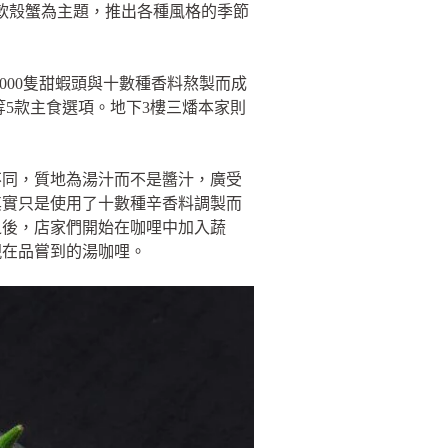
與軟殼蟹為主題，推出各種風格的季節
,000隻甜蝦頭與十數種香料熬製而成
5款主食選項。地下3樓三燔本家則
不同，質地為湯汁而不是醬汁，廣受
其實只是使用了十數種辛香料調製而
之後，店家們開始在咖哩中加入蔬
現在品嘗到的湯咖哩。