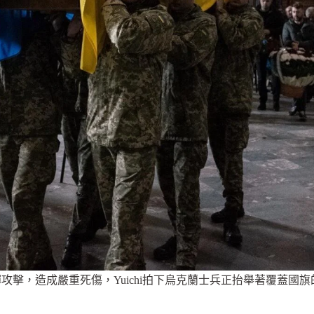
，造成嚴重死傷，Yuichi拍下烏克蘭士兵正抬舉著覆蓋國旗的棺木走