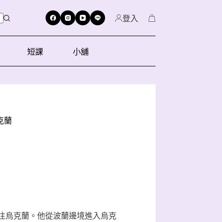
登入
短課
小舖
克蘭
前往烏克蘭。他從波蘭邊境進入烏克