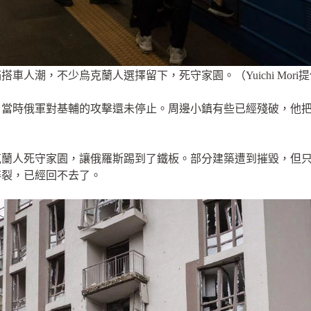
人潮，不少烏克蘭人選擇留下，死守家園。（Yuichi Mori
。當時俄軍對基輔的攻擊還未停止。周邊小鎮有些已經殘破，他
克蘭人死守家園，讓俄羅斯踢到了鐵板。部分建築遭到摧毀，但
碎裂，已經回不去了。