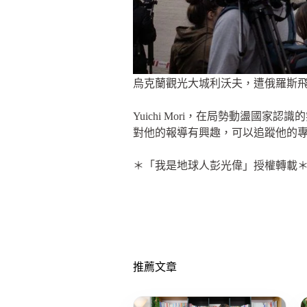
烏克蘭觀光大城利沃夫，遭俄羅斯飛彈攻
Yuichi Mori，在局勢動盪
對他的報導有興趣，可以追蹤他的專頁：Yuic
＊「我是地球人彭光偉」授權轉載＊ 
推薦文章