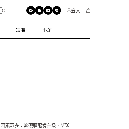
登入
短課
小舖
功因素眾多：軟硬體配備升級、新舊