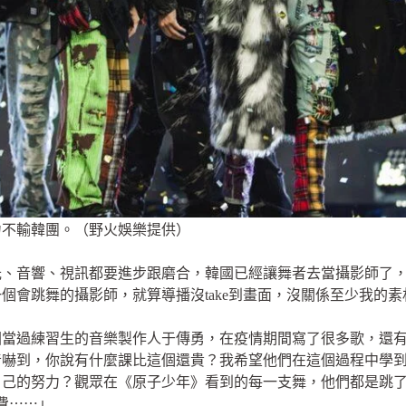
力不輸韓團。（野火娛樂提供）
、音響、視訊都要進步跟磨合，韓國已經讓舞者去當攝影師了，所
個會跳舞的攝影師，就算導播沒take到畫面，沒關係至少我的
國當過練習生的音樂製作人于傳勇，在疫情期間寫了很多歌，還
音嚇到，你說有什麼課比這個還貴？我希望他們在這個過程中學
己的努力？觀眾在《原子少年》看到的每一支舞，他們都是跳了
費⋯⋯」