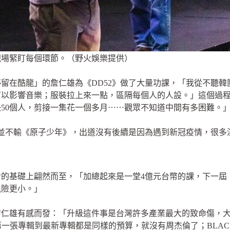
現場緊盯每個環節。（野火娛樂提供）
留在酷龍」的詹仁雄為《DD52》做了大量功課，「我從不聽
可以影響音樂；服裝拉上來一點，區隔每個人的人設。」這個過
妝快50個人，剪接一集花一個多月⋯⋯觀眾不知道中間有多困難。
量並不輸《原子少年》，出道沒有後續是因為遇到新冠疫情，很
的基礎上翩然而至，「加總起來是一堂4億元台幣的課，下一屆
風險更小。」
詹仁雄有感而發：「升級這件事是台灣許多產業最大的致命傷，
杰倫第一張專輯到最新專輯都是同樣的預算，就沒有周杰倫了；BLA