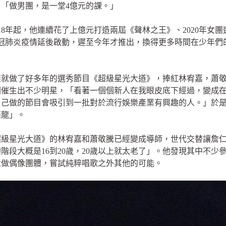
「做男團，是一堂4億元的課。」
18年起，他連續花了上億元打造兩屆《聲林之王》、2020年女團
新冠肺炎疫情延後啟動，遲至今年才推出，換得更多時間在少年
雄就做了好多年的選秀節目《超級星光大道》，捧紅林宥嘉，蕭
圈催生出不少明星，「看著一個個新人在我眼皮底下經過，變成
己做的節目會吸引到一批對於流行娛樂產業有興趣的人。」於是
條龍」。
級星光大道》的林宥嘉和蕭敬騰已經變成導師，世代交替讓詹仁
階段大概是16到20歲，20歲以上就太老了」。他發現其中不少
念做偶像團體，嘗試純粹唱歌之外其他的可能。