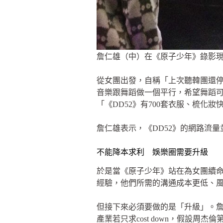
詹仁雄（中）在《原子少年》錄影
從女團出發，自稱「上次聽韓團還停
音樂跟舞蹈做一個平行，希望舞蹈
「《DD52》有700套衣服、梳化
詹仁雄表示，《DD52》的網路流
不能降本求利 娛樂圈需要升級
於是當《原子少年》站在為女團續命
經驗，他們所需的溝通成本更低、
但接下來必須要做的是「升級」。
產業若只求cost down，假設周