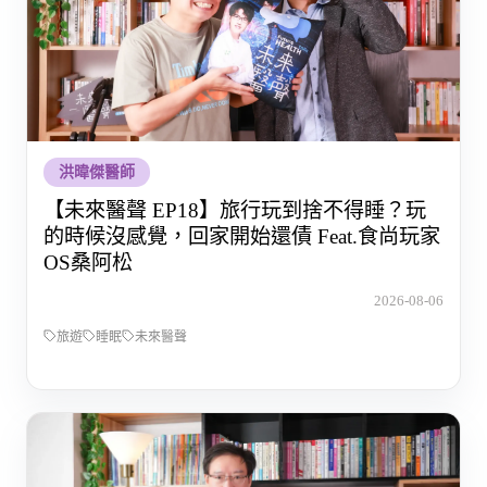
洪暐傑醫師
【未來醫聲 EP18】旅行玩到捨不得睡？玩
的時候沒感覺，回家開始還債 Feat.食尚玩家
OS桑阿松
2026-08-06
旅遊
睡眠
未來醫聲