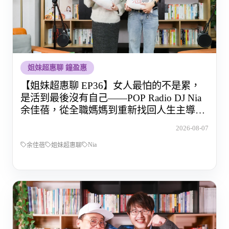
姐妹超惠聊 鐘盈惠
【姐妹超惠聊 EP36】女人最怕的不是累，
是活到最後沒有自己——POP Radio DJ Nia
余佳蓓，從全職媽媽到重新找回人生主導權
的那段路
2026-08-07
Nia
余佳蓓
姐妹超惠聊