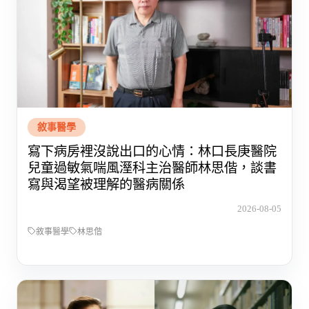
敘事醫學
寫下病房裡沒說出口的心情：林口長庚醫院
兒童過敏氣喘風溼科主治醫師林思偕，談書
寫與渴望被理解的醫病關係
2026-08-05
敘事醫學
林思偕