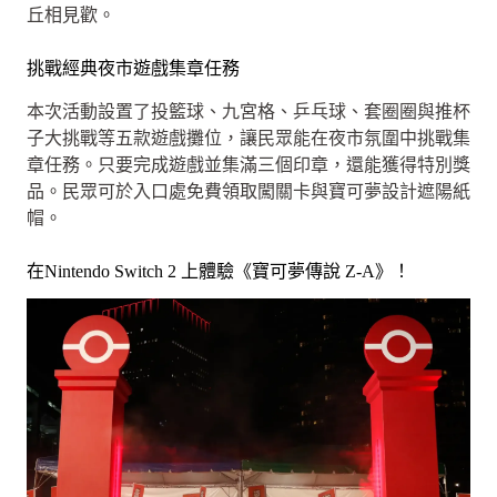
丘相見歡。
挑戰經典夜市遊戲集章任務
本次活動設置了投籃球、九宮格、乒乓球、套圈圈與推杯
子大挑戰等五款遊戲攤位，讓民眾能在夜市氛圍中挑戰集
章任務。只要完成遊戲並集滿三個印章，還能獲得特別獎
品。民眾可於入口處免費領取闖關卡與寶可夢設計遮陽紙
帽。
在Nintendo Switch 2 上體驗《寶可夢傳說 Z-A》！