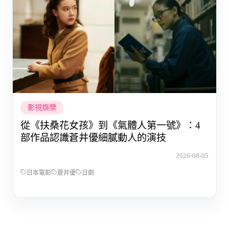
影視娛樂
從《扶桑花女孩》到《氣體人第一號》：4
部作品認識蒼井優細膩動人的演技
2026-08-05
日本電影
蒼井優
日劇