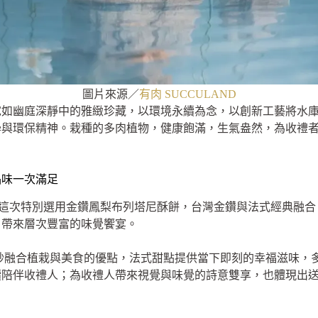
圖片來源／
有肉 SUCCULAND
宛如幽庭深靜中的雅緻珍藏，以環境永續為念，以創新工藝將水
學與環保精神。栽種的多肉植物，健康飽滿，生氣盎然，為收禮
品味一次滿足
甜點，這次特別選用金鑽鳳梨布列塔尼酥餅，台灣金鑽與法式經典融
，帶來層次豐富的味覺饗宴。
盒巧妙融合植栽與美食的優點，法式甜點提供當下即刻的幸福滋味
續陪伴收禮人；為收禮人帶來視覺與味覺的詩意雙享，也體現出
。