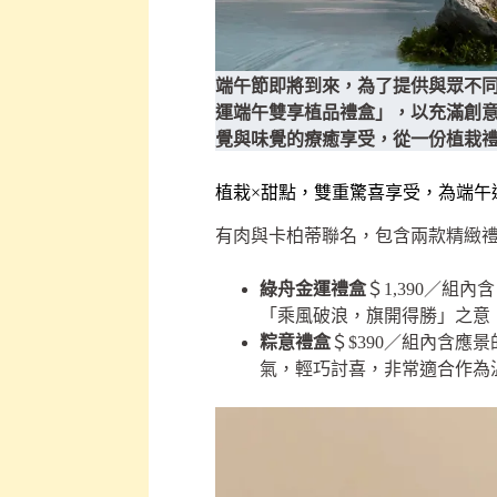
端午節即將到來，為了提供與眾不同的端
運端午雙享植品禮盒」，以充滿創
覺與味覺的療癒享受，從一份植栽
植栽×甜點，雙重驚喜享受，為端午
有肉與卡柏蒂聯名，包含兩款精緻
綠舟金運禮盒
＄1,390／組
「乘風破浪，旗開得勝」之意
粽意禮盒
＄$390／組內含
氣，輕巧討喜，非常適合作為