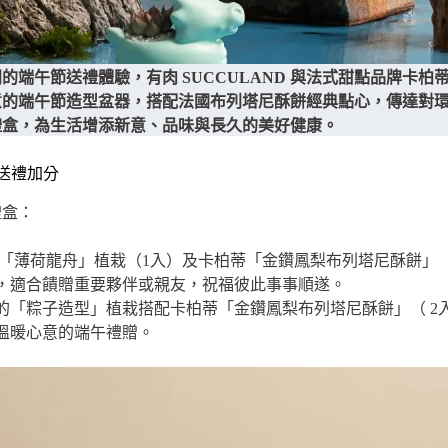
午節送禮體驗，有肉 SUCCULAND 與法式甜點品牌卡柏蒂 CU
意的端午節造型盆器，搭配法國布列塔尼酥餅經典點心，傳達對
禮盒，為生活增添新意、品味與長久的美好健康。
送禮加分
禮盒：
內含「薄荷龍舟」植栽（1入）及卡柏蒂「金鑽鳳梨布列塔尼酥餅」
，適合饋贈重要夥伴或親友，祝福彼此事事順遂。
應景的「粽子造型」植栽搭配卡柏蒂「金鑽鳳梨布列塔尼酥餅」（ 
溫暖心意的端午禮贈。