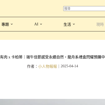
AI
專題
生活
現時
有肉 x 卡柏蒂｜端午佳節感受永續自然，龍舟系禮盒閃耀預購中
2025-04-14
作者：
小人物報報
｜