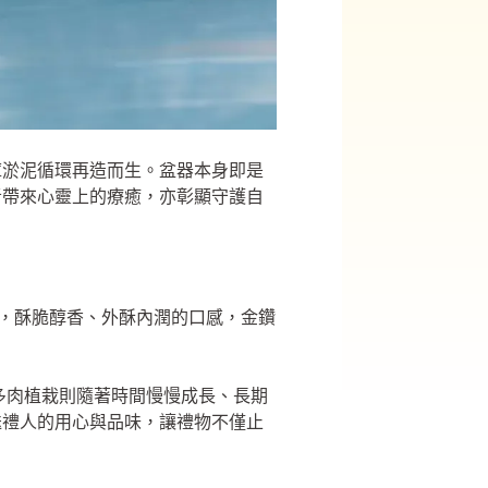
庫淤泥循環再造而生。盆器本身即是
者帶來心靈上的療癒，亦彰顯守護自
合，酥脆醇香、外酥內潤的口感，金鑽
，多肉植栽則隨著時間慢慢成長、長期
送禮人的用心與品味，讓禮物不僅止