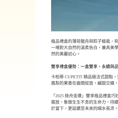
植品禮盒的薄荷龍舟與粽子植栽，
一場對大自然的溫柔告白，兼具美
然的美麗初心。
雙享禮盒優勢：一盒雙享，永續與
卡柏蒂 CUPETIT 精品級法式
鳳梨的果香在齒間綻放，鹹甜交織
「2025 綠舟金運」雙享植品禮
擺放，象徵生生不息的生命力，持
於當下，更延續至未來的細水長流