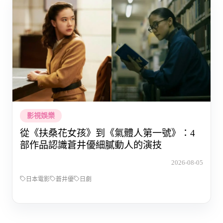
影視娛樂
從《扶桑花女孩》到《氣體人第一號》：4
部作品認識蒼井優細膩動人的演技
2026-08-05
日本電影
蒼井優
日劇