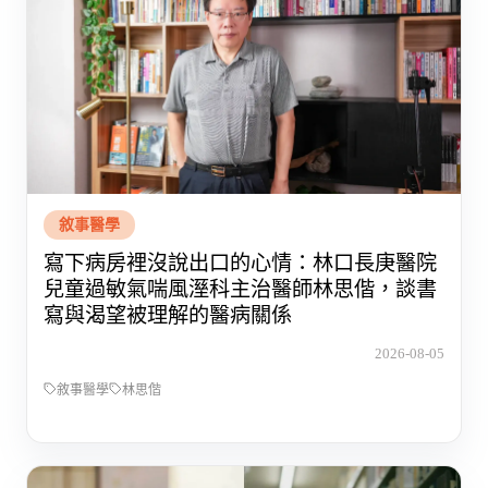
敘事醫學
寫下病房裡沒說出口的心情：林口長庚醫院
兒童過敏氣喘風溼科主治醫師林思偕，談書
寫與渴望被理解的醫病關係
2026-08-05
敘事醫學
林思偕