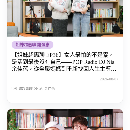
姐妹超惠聊 鐘盈惠
【姐妹超惠聊 EP36】女人最怕的不是累，
是活到最後沒有自己——POP Radio DJ Nia
余佳蓓，從全職媽媽到重新找回人生主導權
的那段路
2026-08-07
Nia
姐妹超惠聊
余佳蓓