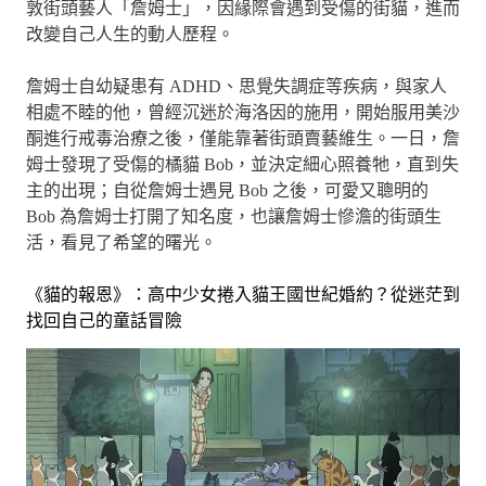
敦街頭藝人「詹姆士」，因緣際會遇到受傷的街貓，進而
改變自己人生的動人歷程。
詹姆士自幼疑患有 ADHD、思覺失調症等疾病，與家人
相處不睦的他，曾經沉迷於海洛因的施用，開始服用美沙
酮進行戒毒治療之後，僅能靠著街頭賣藝維生。一日，詹
姆士發現了受傷的橘貓 Bob，並決定細心照養牠，直到失
主的出現；自從詹姆士遇見 Bob 之後，可愛又聰明的
Bob 為詹姆士打開了知名度，也讓詹姆士慘澹的街頭生
活，看見了希望的曙光。
《貓的報恩》：高中少女捲入貓王國世紀婚約？從迷茫到
找回自己的童話冒險