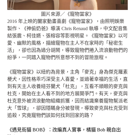
圖片來源／《寵物當家》
2016 年上映的闔家動畫喜劇《寵物當家》，由照明娛樂
製作、《神偷奶爸》導演 Chris Renaud 執導，中文配音集
結張震、柯佳嬿、張榕容等影視明星。《寵物當家》以可
愛、幽默的風格，描繪寵物在主人不在家時的「秘密生
活」，卻也因為過分胡鬧，導致寵物們捲入流浪動物們的
紛爭，一同踏入寵物們所意想不到的冒險旅程。
《寵物當家》以紐約為背景，主角「麥克」身為傑克羅素
梗犬，因性格乖巧深受主人喜愛，並過著幸福的生活，直
到有天主人收養紐芬蘭犬「杜克」，互看不順眼的麥克與
杜克，開始在主人看不到的地方展開爭鬥。有天，麥克與
杜克意外被流浪動物組織抓獲，因而結識棄養寵物幫派老
大「雪球」，卻因隱瞞身分被發現，導致麥克與杜克受到
追殺，究竟寵物們該如何找到回家的路？
《遇見街貓 BOB》：改編真人實事，橘貓 Bob 親自出