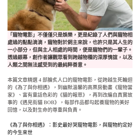
「寵物電影」不僅僅只是娛樂，更是紀錄了人們與寵物相
處過的點點滴滴，寵物對於飼主來說，也許只是其人生的
一小部分，但與主人相處的時間，便是寵物們的一輩子。
透過銀幕，創作者讓觀眾看到跨越物種的深厚情誼，以及
人類之間無法感受到的最純粹善意。
本篇文章精選 4 部膾炙人口的寵物電影，從跨越生死輪迴
的《為了與你相遇》，到幽默溫馨的高票房動畫《寵物當
家》、富有童話色彩的《貓的報恩》，再到改編自真實故
事的《遇見街貓 BOB》，每部作品都勾起養寵物的美好
回憶，以及對生命的尊重與負責。
《為了與你相遇》：影史最好哭寵物電影，與寵物約定好
的今生來世