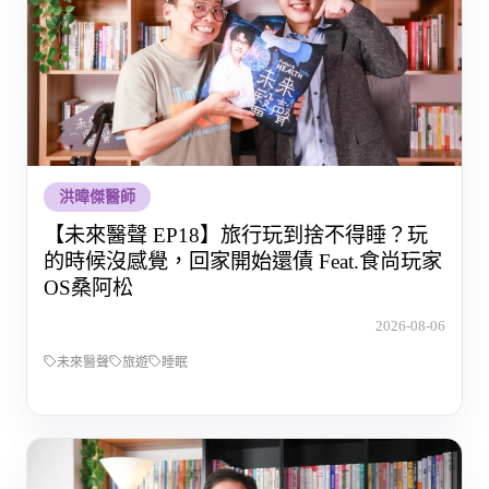
洪暐傑醫師
【未來醫聲 EP18】旅行玩到捨不得睡？玩
的時候沒感覺，回家開始還債 Feat.食尚玩家
OS桑阿松
2026-08-06
未來醫聲
旅遊
睡眠