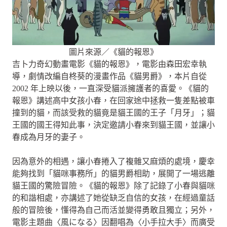
圖片來源／《貓的報恩》
吉卜力奇幻動畫電影《貓的報恩》，電影由森田宏幸執
導，劇情改編自柊葵的漫畫作品《貓男爵》，本片自從
2002 年上映以後，一直深受貓派擁護者的喜愛。《貓的
報恩》講述高中女孩小春，在回家途中拯救一隻差點被車
撞到的貓，而該受救的貓竟是貓王國的王子「月牙」；貓
王國的國王得知此事，決定邀請小春來到貓王國，並讓小
春成為月牙的妻子。
因為意外的相遇，讓小春捲入了複雜又麻煩的處境，慶幸
能夠找到「貓咪事務所」的貓男爵相助，展開了一場逃離
貓王國的驚險冒險。《貓的報恩》除了記錄了小春與貓咪
的和諧相處，亦講述了她從缺乏自信的女孩，在經過童話
般的冒險後，懂得為自己而活並變得勇敢且獨立；另外，
電影主題曲〈風になる〉因翻唱為〈小手拉大手〉而廣受