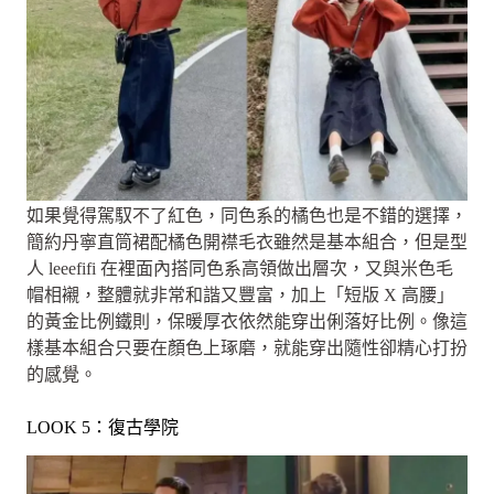
如果覺得駕馭不了紅色，同色系的橘色也是不錯的選擇，
簡約丹寧直筒裙配橘色開襟毛衣雖然是基本組合，但是型
人 leeefifi 在裡面內搭同色系高領做出層次，又與米色毛
帽相襯，整體就非常和諧又豐富，加上「短版 X 高腰」
的黃金比例鐵則，保暖厚衣依然能穿出俐落好比例。像這
樣基本組合只要在顏色上琢磨，就能穿出隨性卻精心打扮
的感覺。
LOOK 5：復古學院