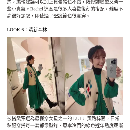
約，編輯建議可以加上貝蕾帽也不錯，既修飾臉型又帶一
些小貴氣。Rachel 這套是很多人喜歡復刻的搭配，難度不
高很好駕馭，即使過了聖誕節也很實穿。
LOOK 6：清新森林
被搭黨票選為最懂穿女星之一的 LULU 黃路梓茵，日常
私服穿搭每一套都像型錄，原本冷門的綠色近年熱度逐漸