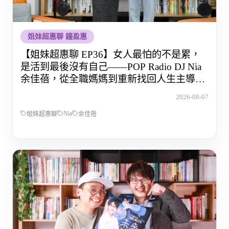
姐妹超惠聊 鐘盈惠
【姐妹超惠聊 EP36】女人最怕的不是累，
是活到最後沒有自己——POP Radio DJ Nia
余佳蓓，從全職媽媽到重新找回人生主導權
的那段路
2026-08-07
Nia
姐妹超惠聊
余佳蓓