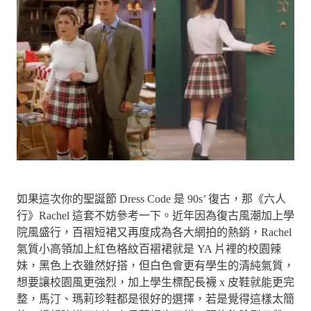
如果這次你的聖誕節 Dress Code 是 90s’ 復古，那《六人
行》Rachel 這套不妨參考一下。近年因為復古風潮加上學
院風盛行，百褶短裙又再度成為各大網拍的熱銷，Rachel
氣質小高領加上紅色格紋百褶裙就是 YA 片裡的校園辣
妹，黑色上衣雖然好搭，但白色會更有學生的清純氣質，
想要讓校園風更強烈，加上學生標配長襪 x 皮鞋就能更完
整，馬汀、瑪莉珍鞋都是很好的選擇，若是覺得這樣太簡