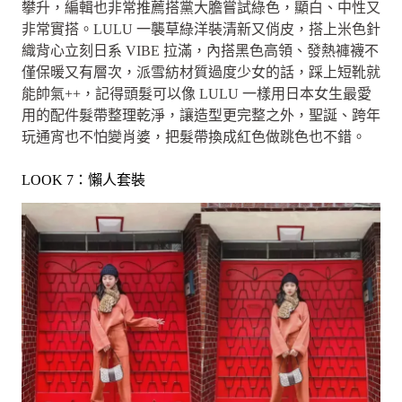
攀升，編輯也非常推薦搭黨大膽嘗試綠色，顯白、中性又
非常實搭。LULU 一襲草綠洋裝清新又俏皮，搭上米色針
織背心立刻日系 VIBE 拉滿，內搭黑色高領、發熱褲襪不
僅保暖又有層次，派雪紡材質過度少女的話，踩上短靴就
能帥氣++，記得頭髮可以像 LULU 一樣用日本女生最愛
用的配件髮帶整理乾淨，讓造型更完整之外，聖誕、跨年
玩通宵也不怕變肖婆，把髮帶換成紅色做跳色也不錯。
LOOK 7：懶人套裝