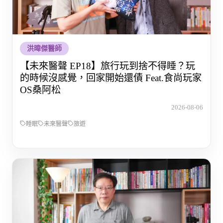
洪暐傑醫師
【未來醫聲 EP18】旅行玩到捨不得睡？玩
的時候沒感覺，回家開始還債 Feat.食尚玩家
OS桑阿松
2026-08-06
睡眠
未來醫聲
旅遊