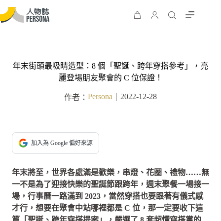
年末街頭最吸睛造型：8 個「聖誕、跨年穿搭參考」，亮
麗登場朋友聚會的 C 位保證！
Persona
2022-12-28
作者：
｜
加入為 Google 偏好來源
年末將至，世界各處滿是歡樂，串燈、花圈、禮物……無
一不是為了迎接快樂的聖誕節跟跨年，週末聚餐一場接一
場，行事曆一路滿到 2023，當然穿搭也要跟著有儀式感
才行，想要在聚會中站哪裡都是 C 位，那一定要收下這
篇「聖誕、跨年穿搭提案」，嚴選了 8 套超懂穿搭黨的