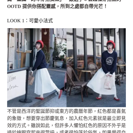
OOTD 提供你搭配靈感，所到之處都自帶光芒！
LOOK 1：可愛小法式
不管是西洋的聖誕節抑或東方的農曆年節，紅色都是喜氣
的象徵，想要穿出節慶氣息，加入紅色元素就是最立即見
效的方式。雖說如此，但許多人懼怕紅色的原因不外乎是
過於搶眼穿起來很彆扭，或者很怕落於俗氣，如果覺得自