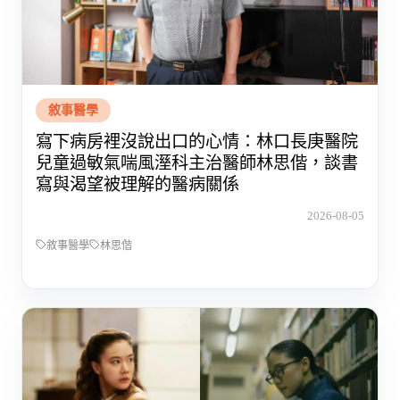
敘事醫學
寫下病房裡沒說出口的心情：林口長庚醫院
兒童過敏氣喘風溼科主治醫師林思偕，談書
寫與渴望被理解的醫病關係
2026-08-05
敘事醫學
林思偕