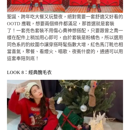
聖誕、跨年吃大餐又玩整夜，絕對需要一套舒適又好看的
OOTD 應戰，想要兩個條件都滿足，那首選就是套裝
了！一套亮色套裝不用傷心費神想搭配，只要跟曾之喬一
樣在配件上稍加用心即可，由於套裝是粉橘色，所以選用
同色系的豹紋圍巾讓穿搭時髦指數大增，紅色馬汀靴也相
當喜氣，聚餐、看煙火、唱歌、夜衝什麼的，通通可以用
這套奉陪到底！
LOOK 8：經典醜毛衣