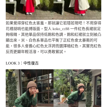
如果覺得穿紅色太害羞，那就讓它若隱若現吧！不用穿得
花裡胡哨也能搏版面，型人 koko_cc88 一件紅色長裙就足
夠吸睛，其他單品保持低飽和色調，飽和紅裙就立刻被凸
顯出來，米、白色系單品也平衡了正紅色會太暴衝的可
能，很多人會擔心紅色太浮誇而選擇暗紅色，其實亮紅色
反而更顯年輕活潑，可以勇敢嘗試。
LOOK 3：中性復古