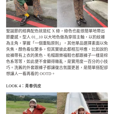
聖誕節的經典配色就是紅 X 綠，綠色也能很簡單地帶出
節慶感。型人 01_.10 以大地色做為穿搭主軸，以豹紋褲
為主角，掌握「一個重點原則」，其他單品選擇素面以免
失焦，顏色看似繁多，但其實彼此都相互呼應，比如說豹
紋褲帶有上衣的黑色、毛帽跟樂福鞋也都跟褲子一樣是棕
色系等等，如此便不會顯得雜亂，是實用度一百分的小技
巧。洗舊的外套跟褲子都讓復古氛圍更甚，是簡單搭配卻
想讓人一看再看的 OOTD。
LOOK 4：青春俏皮