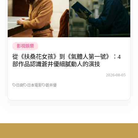
影視娛樂
從《扶桑花女孩》到《氣體人第一號》：4
部作品認識蒼井優細膩動人的演技
2026-08-05
日劇
日本電影
蒼井優