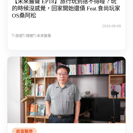
【未來醫聲 EP18】旅行玩到捨不得睡？玩
的時候沒感覺，回家開始還債 Feat.食尚玩家
OS桑阿松
2026-08-06
旅遊
睡眠
未來醫聲
敘事醫學