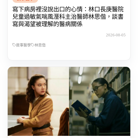
寫下病房裡沒說出口的心情：林口長庚醫院
兒童過敏氣喘風溼科主治醫師林思偕，談書
寫與渴望被理解的醫病關係
2026-08-05
敘事醫學
林思偕