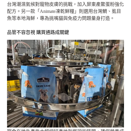
台灣潮濕氣候對寵物皮膚的挑戰，加入屏東產鱉蛋粉強化
配方。另一款「Animate凍乾鮮糧」則選用台灣鯛、虱目
魚等本地海鮮，專為挑嘴貓與免疫力問題量身打造。
品管不容忽視 購買通路成關鍵