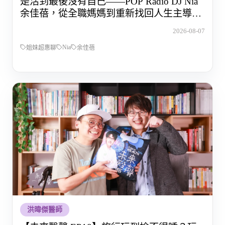
是活到最後沒有自己——POP Radio DJ Nia
余佳蓓，從全職媽媽到重新找回人生主導權
的那段路
2026-08-07
Nia
姐妹超惠聊
余佳蓓
洪暐傑醫師