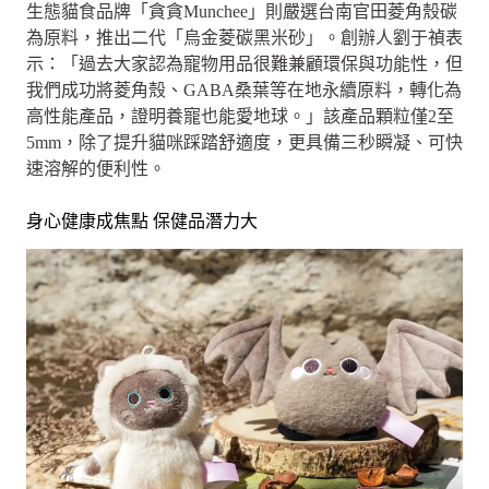
生態貓食品牌「貪貪Munchee」則嚴選台南官田菱角殼碳
為原料，推出二代「烏金菱碳黑米砂」。創辦人劉于禎表
示：「過去大家認為寵物用品很難兼顧環保與功能性，但
我們成功將菱角殼、GABA桑葉等在地永續原料，轉化為
高性能產品，證明養寵也能愛地球。」該產品顆粒僅2至
5mm，除了提升貓咪踩踏舒適度，更具備三秒瞬凝、可快
速溶解的便利性。
身心健康成焦點 保健品潛力大