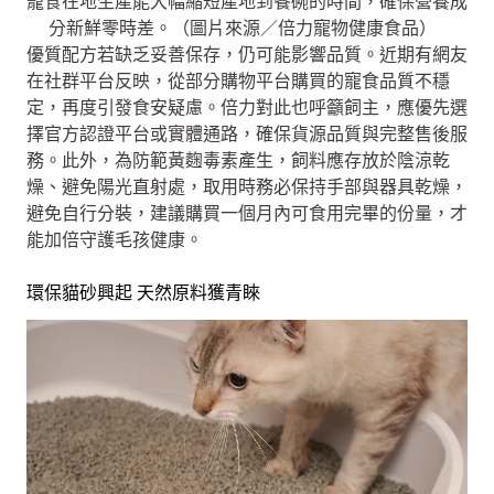
寵食在地生產能大幅縮短產地到餐碗的時間，確保營養成
分新鮮零時差。（圖片來源／倍力寵物健康食品）
優質配方若缺乏妥善保存，仍可能影響品質。近期有網友
在社群平台反映，從部分購物平台購買的寵食品質不穩
定，再度引發食安疑慮。倍力對此也呼籲飼主，應優先選
擇官方認證平台或實體通路，確保貨源品質與完整售後服
務。此外，為防範黃麴毒素產生，飼料應存放於陰涼乾
燥、避免陽光直射處，取用時務必保持手部與器具乾燥，
避免自行分裝，建議購買一個月內可食用完畢的份量，才
能加倍守護毛孩健康。
環保貓砂興起 天然原料獲青睞