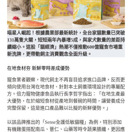
喵星人崛起！根據農業部最新統計，全台家貓數量已突破
131萬隻大關，短短兩年內暴增5成，與家犬數量的差距持
續縮小。這股「貓經濟」熱潮不僅推動600億寵食市場重
新洗牌，更帶動飼主消費觀念全面升級。
在地食材夯 新鮮零時差成優勢
寵食業者觀察，現代飼主不再盲目追求進口品牌，反而更
傾向使用台灣在地食材、針對本土飼養環境設計的專屬配
方。倍力寵物健康食品執行長李哲宇指出：「在地生產最
大優勢，在於縮短食材從產地到餐碗的時間，讓營養成分
完整保留，這是進口產品難以比擬的新鮮優勢。」
以該品牌推出的「Sense全護低敏貓糧」為例，特別添加
有機雞蛋搭配南瓜、薏仁、山藥等時令蔬果膳纖，更因應