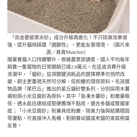
「烏金菱碳黑米砂」成分升級再進化！不只除臭效果增
強，提升貓咪踩踏「適腳性」，更能友善環境。（圖片來
源／貪貪Munchee）
隨著養貓人口持續攀升，根據農業部調查，國人平均每年
飼養一隻寵物的日常開銷已達2.8萬元。在這波消費升級
浪潮中，「貓砂」這項關鍵消耗品的選擇標準也悄然改
變，飼主更重視天然可分解、低粉塵的環保原料。毛孩選
物品牌「尾巴丘」推出的星丘貓砂雙系列，分別採用木薯
澱粉與小米豆腐砂為原料。其中「急凍木薯砂」粉塵量極
低，遇水能迅速結成堅硬團塊不黏底，適合多貓或腎貓家
庭；「小米豆腐砂」則兼具低粉塵、除臭力強與結團穩固
等優點，可直接沖入馬桶，對飼養幼貓或老貓的家庭相當
友善。