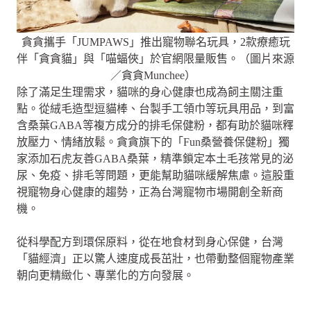
貪貪攜手「JUMPAWS」推出寵物聯名玩具，2款療癒玩
伴「貪貪貓」與「喵蝠俠」於官網限量販售。（圖片來源
／貪貪Munchee）
除了滿足生理需求，貓咪的身心健康也成為飼主關注重
點。從絨毛造型逗貓棒、台製手工領巾等玩具用品，到富
含桑葉GABA等複方成分的排毛保健粉，都有助於貓咪釋
放壓力、情緒放鬆。貪貪旗下的「Fun桑營養保健粉」獨
家添加石虎友善GABA桑葉，精準鎖定本土毛孩常見的泌
尿、免疫、排毛等問題，更能幫助貓咪緩解焦慮。這股重
視寵物身心健康的趨勢，正為台灣寵物市場開創全新商
機。
從科學配方到環保原料，從在地食材到身心保健，台灣
「貓經濟」正以驚人速度成長茁壯，也帶動整個寵物產業
朝向更精緻化、專業化的方向發展。