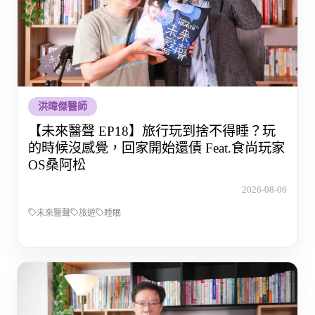
洪暐傑醫師
【未來醫聲 EP18】旅行玩到捨不得睡？玩
的時候沒感覺，回家開始還債 Feat.食尚玩家
OS桑阿松
2026-08-06
未來醫聲
旅遊
睡眠