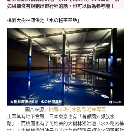
如果還沒有規劃出遊行程的話，也可以做為參考哦！
桃園大樹林滯洪池「水の秘密基地」
圖片來源／
桃園市政府水務局 粉絲專頁
土耳其有地下宮殿，日本東京也有「首都圈外郭放水
路」，而桃園也有了可媲美的大樹林滯洪池「水の秘密基
地」。大樹林滯洪池是為了改善東門溪長期淹水問題所建