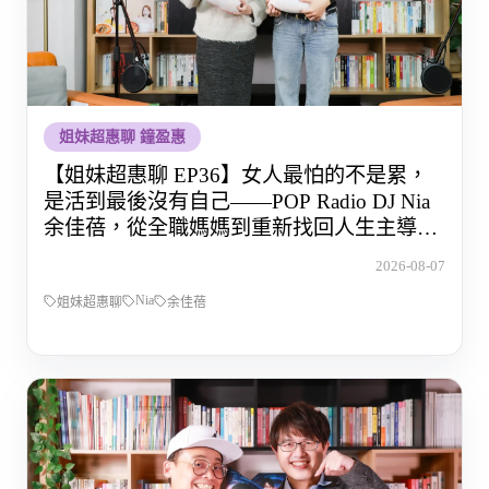
姐妹超惠聊 鐘盈惠
【姐妹超惠聊 EP36】女人最怕的不是累，
是活到最後沒有自己——POP Radio DJ Nia
余佳蓓，從全職媽媽到重新找回人生主導權
的那段路
2026-08-07
Nia
姐妹超惠聊
余佳蓓