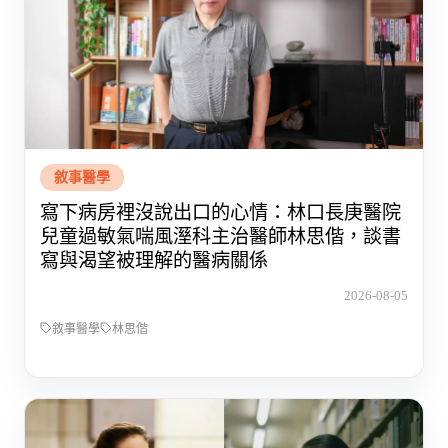
敘事醫學
寫下病房裡沒說出口的心情：林口長庚醫院
兒童過敏氣喘風溼科主治醫師林思偕，談書
寫與渴望被理解的醫病關係
2026-08-05
敘事醫學
林思偕