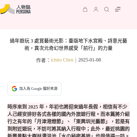
過年遊玩 3 處賞藝術光影：臺版地下水宮殿、詩意光藝
術，異次元奇幻世界感受「前行」的力量
ichiro Chen
2025-01-08
作者：
｜
加入為 Google 偏好來源
時序來到 2025 年，年初也將迎來過年長假，相信有不少
人己經安排好各式各樣的國內外旅遊行程。而本篇將介紹
行之有年的「月津港燈節」、「東興圳光藝節」，若是有
到附近遊玩，不妨可將其納入行程中；此外，最近桃園的
新興景點大樹林滯洪池「水の秘密基地」也很值得一訪。