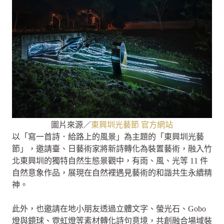
圖片來源／
東興圳光藝節 官方網站
以「寫一首詩．給路上的風景」為主題的「東興圳光藝
節」，邀請臺、日藝術家將新詩轉化為裝置藝術，融入竹
北東興圳的獨特自然生態景觀中，有雨、風、光等 11 件
自然意象作品，展現在自然裡遇見藝術的和諧共生永續精
神。
此外，也邀請在地小朋友透過立體文字、螢光石、Gobo
燈與鏡球、霓虹燈等素材轉化詩句意境，共創融合場域裝