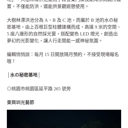
置，不僅能防洪，還能供景觀遊憩使用。
大樹林滯洪池分為 A、B 及 C 池，而屬於 B 池的水の秘
密基地，由上百根巨型柱體建構而成，高達 9 米的空間、
5 座八邊形的自然採光窗，搭配變色 LED 燈光，創造出
夢幻的光影變化，讓人行走間能一感神祕氛圍。
編輯悄悄說：每月 15 日開放隔月預約，不接受現場報名
哦！
│水の秘密基地│
◎桃園市桃園區延平路 265 號旁
東興圳光藝節