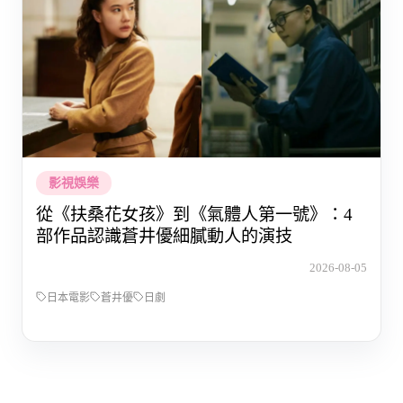
影視娛樂
從《扶桑花女孩》到《氣體人第一號》：4
部作品認識蒼井優細膩動人的演技
2026-08-05
日本電影
蒼井優
日劇