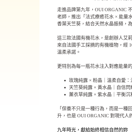
走進品牌第九年，OUI ORGAN
老師，推出「法式療癒花水 × 能量
香葉天竺葵，結合天然水晶振頻，
這三款法國有機花水，是創辦人艾莉絲
來自法國手工採摘的有機植物，經 10
溫柔承諾。
更特別為每一瓶花水注入對應能量
玫瑰純露 × 粉晶｜溫柔自愛
天竺葵純露 × 黃水晶｜自信
薰衣草純露 × 紫水晶｜平衡
「保養不只是一種行為，而是一種回到
升，也是 OUI ORGANIC 
九年時光，獻給始終相信自然的妳