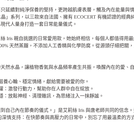
IC 不只延續對純淨保養的堅持，更跨越肌膚表層，觸及內在能量
水晶」系列，以三款來自法國、擁有 ECOCERT 有機認證的經
為現代人量身打造一套日常能量儀式。
 Iris 親自挑選的日常愛用款，她始終相信，每個人都值得
0% 天然蒸餾，不添加人工香精與化學防腐。從源頭仔細把關，是 O
的天然水晶，讓植物香氣與水晶頻率產生共振，喚醒內在的愛、
：滋養心輪、穩定情緒，獻給需要被愛的你。
閃耀：激發行動力，幫助你在人群中自在綻放。
沉穩：放鬆神經、清理雜訊，為思緒注入一抹靜謐。
自己內在節奏的儀式。」是艾莉絲 Iris 與唐老師共同的信
對現代人的深情支持：在快節奏與高壓力的日常中，別忘了用最溫柔的