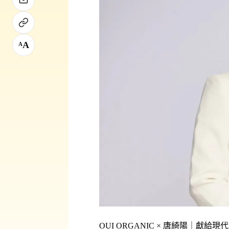
A
A
OUI ORGANIC × 唐綺陽｜獻給