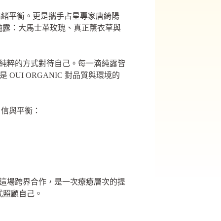
與情緒平衡。更是攜手占星專家唐綺陽
典純露：大馬士革玫瑰、真正薰衣草與
用最純粹的方式對待自己。每一滴純露皆
UI ORGANIC 對品質與環境的
自信與平衡：
念。這場跨界合作，是一次療癒層次的提
方式照顧自己。