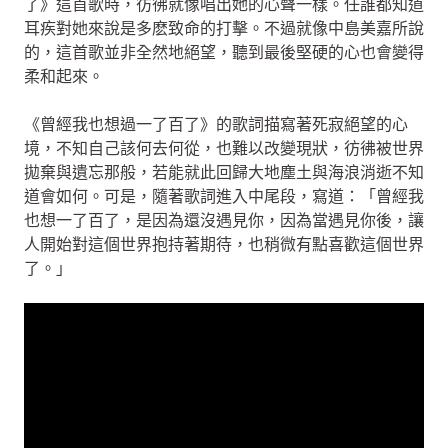
了》這首歌時，彷彿就像唱出她的心聲一樣。任誰都知道
耳疾對她來說是多麽致命的打擊。不過就像中島美嘉所說
的，這首歌並非全然地絕望，聽到最後堅硬的心也會變得
柔和起來。
《曾經我也想過一了百了》的歌詞描寫著死寂絕望的心
境，不知自己該何去何從，也難以改變現狀，彷彿被世界
拋棄與遺忘那般，若能就此回歸大地塵土與海浪消逝不知
道會如何。可是，隨著歌詞進入中尾段，寫道：「曾經我
也想一了百了，是因為還沒遇見你，因為當遇見你後，讓
人開始對這個世界抱持著期待，也稍微有點喜歡這個世界
了。」