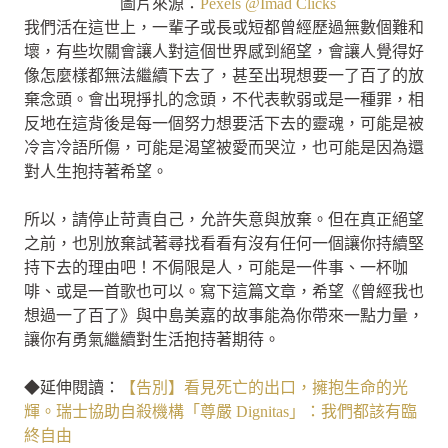
圖片來源：
Pexels @Imad Clicks
我們活在這世上，一輩子或長或短都曾經歷過無數個難和
壞，有些坎關會讓人對這個世界感到絕望，會讓人覺得好
像怎麼樣都無法繼續下去了，甚至出現想要一了百了的放
棄念頭。會出現掙扎的念頭，不代表軟弱或是一種罪，相
反地在這背後是每一個努力想要活下去的靈魂，可能是被
冷言冷語所傷，可能是渴望被愛而哭泣，也可能是因為還
對人生抱持著希望。
所以，請停止苛責自己，允許失意與放棄。但在真正絕望
之前，也別放棄試著尋找看看有沒有任何一個讓你持續堅
持下去的理由吧！不侷限是人，可能是一件事、一杯咖
啡、或是一首歌也可以。寫下這篇文章，希望《曾經我也
想過一了百了》與中島美嘉的故事能為你帶來一點力量，
讓你有勇氣繼續對生活抱持著期待。
◆延伸閱讀：
【告別】看見死亡的出口，擁抱生命的光
輝。瑞士協助自殺機構「尊嚴 Dignitas」：我們都該有臨
終自由