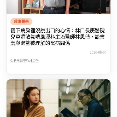
敘事醫學
寫下病房裡沒說出口的心情：林口長庚醫院
兒童過敏氣喘風溼科主治醫師林思偕，談書
寫與渴望被理解的醫病關係
2026-08-05
敘事醫學
林思偕