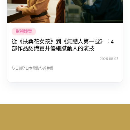
影視娛樂
從《扶桑花女孩》到《氣體人第一號》：4
部作品認識蒼井優細膩動人的演技
2026-08-05
日劇
日本電影
蒼井優