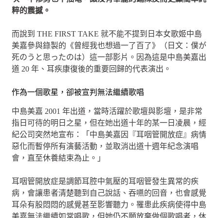
粹的震撼。
而說到 THE FIRST TAKE 就不能不提到日本女歌姬中島
美嘉參與錄製的《曾經我也想過一了百了》（日文：僕が
死のうと思ったのは）這一部影片。因為這是中島美嘉出
道 20 年、耳疾康復後的重要回歸的代表演出。
作為一個歌星，卻被宣判無法繼續歌唱
中島美嘉 2001 年出道，當時活躍於歌壇與影壇，是非常
指日可待的明日之星，但在她出道十年的某一日凌晨，經
紀公司突然地宣布：「中島美嘉因『耳咽管開放症』病情
惡化而暫停所有演藝活動，並取消出道十週年紀念演唱
會，直至休養結束為止。」
耳咽管開放症是調節耳腔中氣壓的耳咽管發生異常的疾
病，會讓患者清楚聽到自己說話、吞嚥的回音，也會感覺
耳朵有股悶悶的感覺甚至影響聽力。罹患此疾病使得中島
美嘉無法繼續如常唱歌，但她仍不願放棄做個歌唱者，休