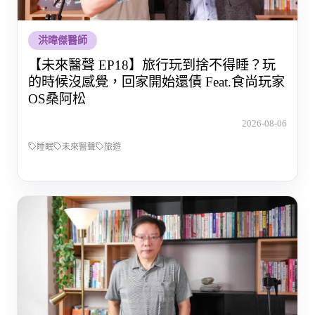
洪暐傑醫師
【未來醫聲 EP18】旅行玩到捨不得睡？玩
的時候沒感覺，回家開始還債 Feat.食尚玩家
OS桑阿松
2026-08-06
睡眠
未來醫聲
旅遊