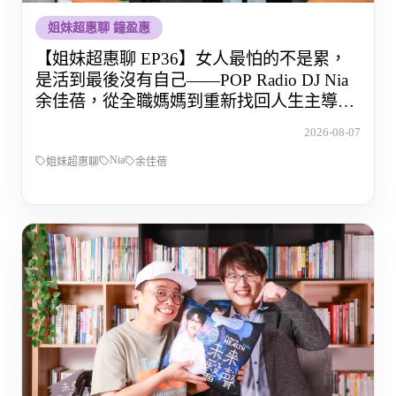
姐妹超惠聊 鐘盈惠
【姐妹超惠聊 EP36】女人最怕的不是累，
是活到最後沒有自己——POP Radio DJ Nia
余佳蓓，從全職媽媽到重新找回人生主導權
的那段路
2026-08-07
Nia
姐妹超惠聊
余佳蓓