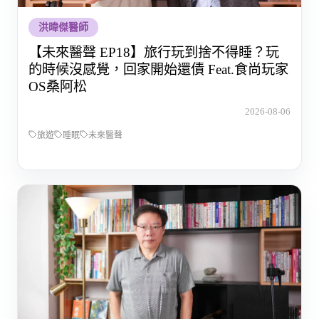
洪暐傑醫師
【未來醫聲 EP18】旅行玩到捨不得睡？玩
的時候沒感覺，回家開始還債 Feat.食尚玩家
OS桑阿松
2026-08-06
旅遊
睡眠
未來醫聲