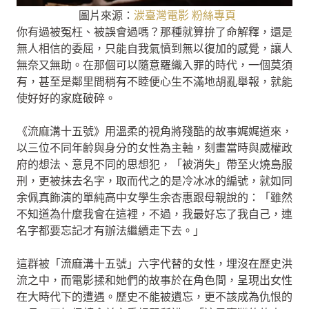
圖片來源：
湠臺灣電影 粉絲專頁
你有過被冤枉、被誤會過嗎？那種就算拚了命解釋，還是
無人相信的委屈，只能自我氣憤到無以復加的感覺，讓人
無奈又無助。在那個可以隨意羅織入罪的時代，一個莫須
有，甚至是鄰里間稍有不睦便心生不滿地胡亂舉報，就能
使好好的家庭破碎。
《流麻溝十五號》用溫柔的視角將殘酷的故事娓娓道來，
以三位不同年齡與身分的女性為主軸，刻畫當時與威權政
府的想法、意見不同的思想犯，「被消失」帶至火燒島服
刑，更被抹去名字，取而代之的是冷冰冰的編號，就如同
余佩真飾演的單純高中女學生余杏惠跟母親說的：「雖然
不知道為什麼我會在這裡，不過，我最好忘了我自己，連
名字都要忘記才有辦法繼續走下去。」
這群被「流麻溝十五號」六字代替的女性，埋沒在歷史洪
流之中，而電影揉和她們的故事於在角色間，呈現出女性
在大時代下的遭遇。歷史不能被遺忘，更不該成為仇恨的