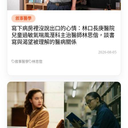
敘事醫學
寫下病房裡沒說出口的心情：林口長庚醫院
兒童過敏氣喘風溼科主治醫師林思偕，談書
寫與渴望被理解的醫病關係
2026-08-05
敘事醫學
林思偕