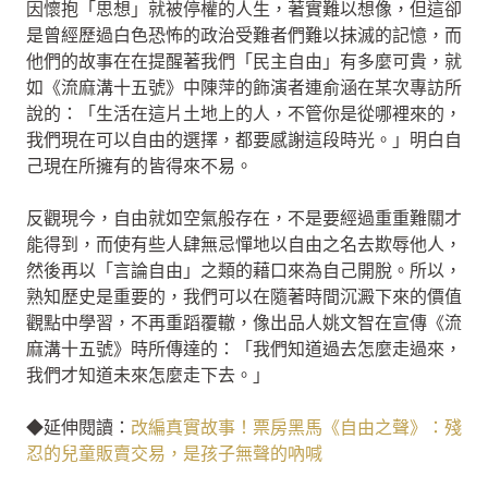
因懷抱「思想」就被停權的人生，著實難以想像，但這卻
是曾經歷過白色恐怖的政治受難者們難以抹滅的記憶，而
他們的故事在在提醒著我們「民主自由」有多麼可貴，就
如《流麻溝十五號》中陳萍的飾演者連俞涵在某次專訪所
說的：「生活在這片土地上的人，不管你是從哪裡來的，
我們現在可以自由的選擇，都要感謝這段時光。」明白自
己現在所擁有的皆得來不易。
反觀現今，自由就如空氣般存在，不是要經過重重難關才
能得到，而使有些人肆無忌憚地以自由之名去欺辱他人，
然後再以「言論自由」之類的藉口來為自己開脫。所以，
熟知歷史是重要的，我們可以在隨著時間沉澱下來的價值
觀點中學習，不再重蹈覆轍，像出品人姚文智在宣傳《流
麻溝十五號》時所傳達的：「我們知道過去怎麼走過來，
我們才知道未來怎麼走下去。」
◆延伸閱讀：
改編真實故事！票房黑馬《自由之聲》：殘
忍的兒童販賣交易，是孩子無聲的吶喊