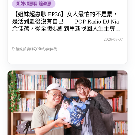
姐妹超惠聊 鐘盈惠
【姐妹超惠聊 EP36】女人最怕的不是累，
是活到最後沒有自己——POP Radio DJ Nia
余佳蓓，從全職媽媽到重新找回人生主導權
的那段路
2026-08-07
Nia
姐妹超惠聊
余佳蓓