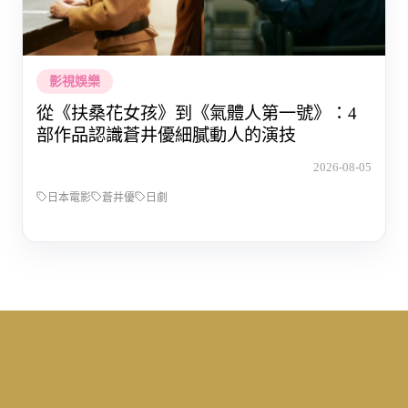
影視娛樂
從《扶桑花女孩》到《氣體人第一號》：4
部作品認識蒼井優細膩動人的演技
2026-08-05
日本電影
蒼井優
日劇