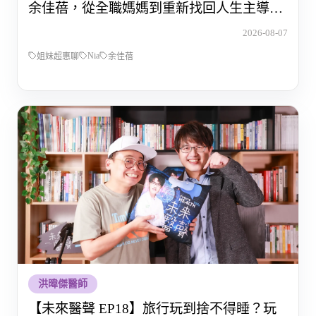
余佳蓓，從全職媽媽到重新找回人生主導權
的那段路
2026-08-07
Nia
姐妹超惠聊
余佳蓓
洪暐傑醫師
【未來醫聲 EP18】旅行玩到捨不得睡？玩