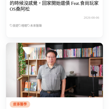
的時候沒感覺，回家開始還債 Feat.食尚玩家
OS桑阿松
2026-08-06
旅遊
睡眠
未來醫聲
敘事醫學