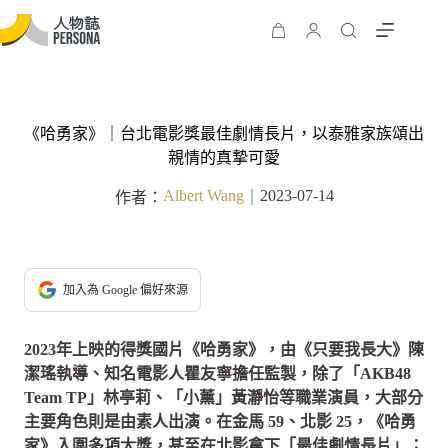
《哈勇家》｜台北電影獎最佳劇情長片，以泰雅家族頌出
親情的真摯可愛
Albert Wang
2023-07-14
作者：
｜
加入為 Google 偏好來源
2023年上映的得獎國片《哈勇家》，由《只要我長大》陳
潔瑤執導、知名電影人瞿友寧擔任監製，除了「AKB48
Team TP」林亭莉、「小薰」黃瀞怡等職業演員，大部分
主要角色則是由素人出演。在金馬 59、北影 25，《哈勇
家》入圍多項大獎，甚至在北影拿下「最佳劇情長片」；