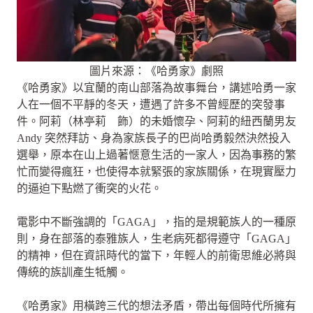
圖片來源：《哈勇家》劇照
《哈勇家》以宜蘭的南山部落為故事舞台，講述哈勇一家
人在一個不平靜的冬天，遭遇了許多不曾經歷的突發事
件。阿莉（林亭莉 飾）的未婚懷孕、阿莉的紐西蘭男友
Andy 突然拜訪、身為家族長子的巴尚哈勇毅然決然投入
選舉，原本在山上過著愜意生活的一家人，因為事務的繁
忙而變得瘋狂，也使得本就緊張的家族關係，在現實壓力
的逼迫下點燃了衝突的火花。
電影中不斷強調的「GAGA」，指的是規範族人的一種原
則，身在部落的泰雅族人，生老病死都得遵守「GAGA」
的精神，但在資訊時代的當下，年輕人的前衛思維必將與
傳統的族訓產生牴觸。
《哈勇家》用橫跨三代的想法矛盾，帶出每個時代所擁有