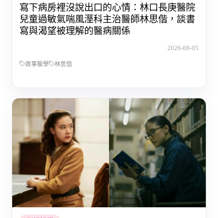
寫下病房裡沒說出口的心情：林口長庚醫院
兒童過敏氣喘風溼科主治醫師林思偕，談書
寫與渴望被理解的醫病關係
2026-08-05
敘事醫學
林思偕