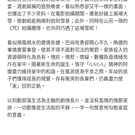
宴、酒氣縱橫的造勢晚會，看似熟悉卻又不一樣的畫面，
也爆出了不少笑料。在電影拍攝期間，運氣好碰上兩場大
雪，使劇組能夠順利拍到雪景；此外，同時在山另一頭的
《咒》拍攝團隊，也共同巧遇了這場雪呢！
看似順風順水的選情告捷，巴尚哈勇卻開心不久，賄選的
事情東窗事發，使其不得不面對司法的懲罰，家族投入的
資源頓時化為烏有，愧疚、憤怒、懷疑，數種負面情緒充
斥在家中。隨著新生命的誕生，恪守「GAGA」精神的阿
嬤盡力維持家中的和諧，在風浪逐漸平息之際，年幼的孩
子們懂得成長的現實，存有衝突的長輩們，仍舊盡力使
「家」回到正軌。
以刻劃部落生活為主軸的劇情長片，並沒有濫情的情節安
排，一切都像是生活般的平靜，一字一句愜意地勾勒家庭
的意義。