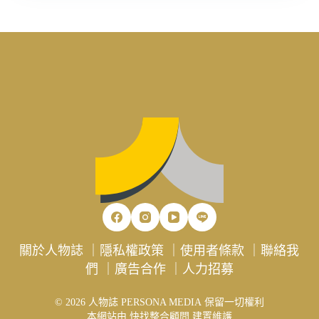
關於人物誌
｜
隱私權政策
｜
使用者條款
｜
聯絡我
們
｜
廣告合作
｜
人力招募
© 2026 人物誌 PERSONA MEDIA 保留一切權利
本網站由
快找整合顧問
建置維護