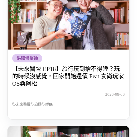
洪暐傑醫師
【未來醫聲 EP18】旅行玩到捨不得睡？玩
的時候沒感覺，回家開始還債 Feat.食尚玩家
OS桑阿松
2026-08-06
未來醫聲
旅遊
睡眠