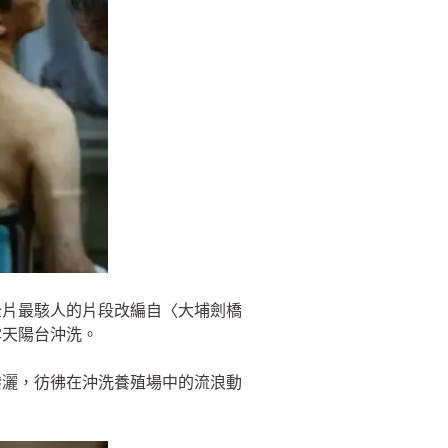
全片最駭人的片段改編自〈大埔劍橋
露天陽台沖洗。
潑灑，彷彿在沖洗養殖場中的流浪動