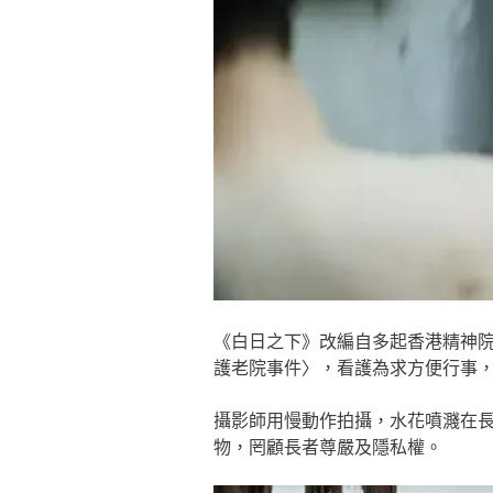
《白日之下》改編自多起香港精神
護老院事件〉，看護為求方便行事
攝影師用慢動作拍攝，水花噴濺在
物，罔顧長者尊嚴及隱私權。