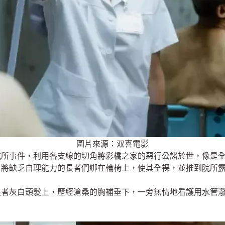
圖片來源：双喜電影
院所事件，利用各支線的切角將彩橋之家的惡行公諸於世，像是
，將缺乏自理能力的長者們綁在輪椅上，使其全裸，並推到院所
長者灰白頭髮上，歷經滄桑的胸補垂下，一旁無情地看護用水管