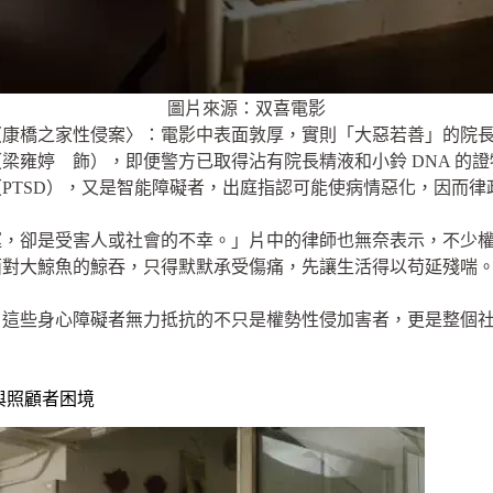
圖片來源：双喜電影
〈康橋之家性侵案〉：電影中表面敦厚，實則「大惡若善」的院
梁雍婷 飾），即便警方已取得沾有院長精液和小鈴 DNA 的
PTSD），又是智能障礙者，出庭指認可能使病情惡化，因而律
運，卻是受害人或社會的不幸。」片中的律師也無奈表示，不少
面對大鯨魚的鯨吞，只得默默承受傷痛，先讓生活得以苟延殘喘
，這些身心障礙者無力抵抗的不只是權勢性侵加害者，更是整個
與照顧者困境