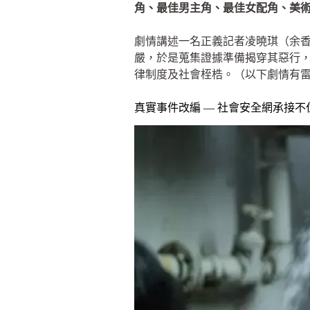
角、最佳男主角、最佳女配角、美
劇情講述一名正義記者凌曉琪（余
嚴，於是蒐集證據準備揭穿其惡行
律制度及社會桎梏。（以下劇情有
真實事件改編 — 社會安全網承接