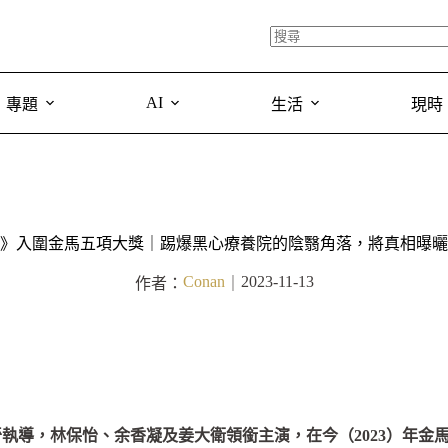
AI
專題
生活
現時
》入圍金馬五項大獎｜踢爆黑心療養院的陰翳角落，將真相曝曬
Conan
2023-11-13
作者：
｜
導，林保怡、余香凝及姜大衛領銜主演，在今（2023）年金馬 