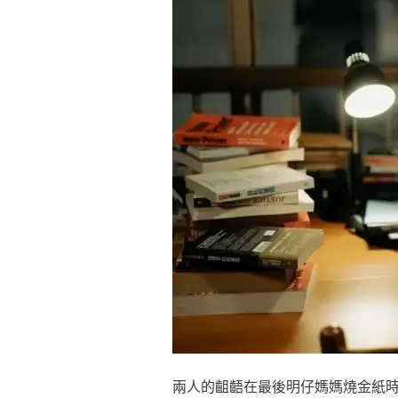
兩人的齟齬在最後明仔媽媽燒金紙