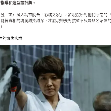
術指導和造型設計獎。
香凝 飾）潛入精神院舍「彩橋之家」，發現院所對他們所謂的
，隨著真相的坑洞越挖越深，才發現她要對抗並不只是惡名昭彰
雷）
不住的邊緣族群