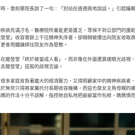
所時，章劍華院長說了一句：「別站在道德高地說話。」引起編
神疾病充滿汙名，醫療院所量能更是匱乏，等候不到公部門的援
龍發堂」收容曾餘上千位精神失序者，卻頻頻被爆出向院友收取
，更會用鐵鍊綁住院友作為管教。
己在龍發堂「終於被當成人看」，而非像在外面遭異樣眼光歧視
送去龍發堂」這般的歧視言論。
，很多家庭背負著龐大的經濟壓力，又得照顧家中的精神疾病者
迫於無奈只得將家屬托付長期收容機構，而這也是女主角母親的
媽媽的作法十分不諒解，指控她自私地把爺爺當作包袱，媽媽憤