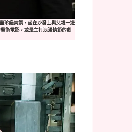
吃盡珍饈美饌，坐在沙發上與父親一邊
的藝術電影，或是主打浪漫情節的劇