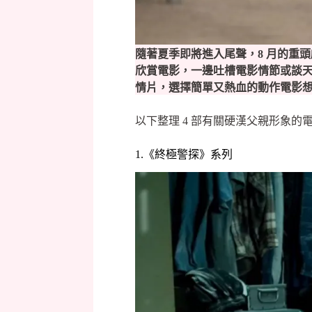
隨著夏季即將進入尾聲，8 月的重
欣賞電影，一邊吐槽電影情節或談
情片，選擇簡單又熱血的動作電影
以下整理 4 部有關硬漢父親形象
1.《終極警探》系列