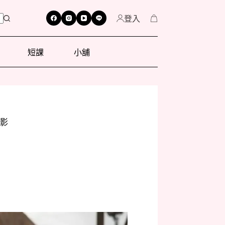
登入
短課
小舖
影