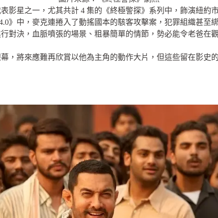
表影星之一，尤其共計 4 集的《終極警探》系列中，飾演紐約
警探 4.0》中，麥克連捲入了動搖國本的駭客攻擊案，犯罪組織甚
進行對決，血脈噴張的場景、粗暴簡單的情節，勢必能令老爸在
銀幕，將來應難再欣賞以他為主角的動作大片，但這些留在影史