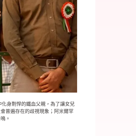
影中化身剽悍的鐵血父親，為了讓女兒
社會普遍存在的歧視現象；阿米爾罕
共鳴。