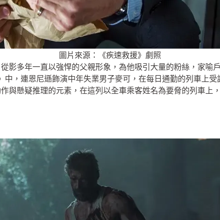
圖片來源：《疾速救援》劇照
，從影多年一直以強悍的父親形象，為他吸引大量的粉絲，家喻
速救援》中，連恩尼遜飾演中年失業男子麥可，在每日通勤的列車上
動作與懸疑推理的元素，在這列以全車乘客姓名為要脅的列車上