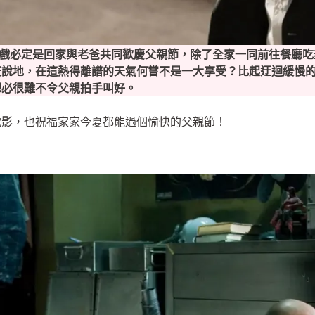
頭戲必定是回家與老爸共同歡慶父親節，除了全家一同前往餐廳
天說地，在這熱得離譜的天氣何嘗不是一大享受？比起迂迴緩慢
想必很難不令父親拍手叫好。
的電影，也祝福家家今夏都能過個愉快的父親節！