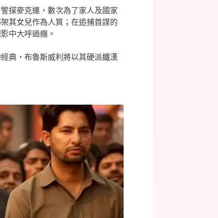
市警探麥克連，數次為了家人及國家
至綁架其女兒作為人質；在追捕首謀的
觀影中大呼過癮。
的經典，布魯斯威利將以其硬派鐵漢