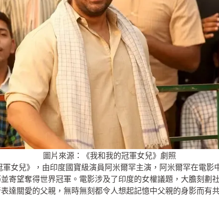
圖片來源：《我和我的冠軍女兒》劇照
我的冠軍女兒》，由印度國寶級演員阿米爾罕主演，阿米爾罕在電
巧並寄望奪得世界冠軍。電影涉及了印度的女權議題，大膽刻劃
行表達關愛的父親，無時無刻都令人想起記憶中父親的身影而有