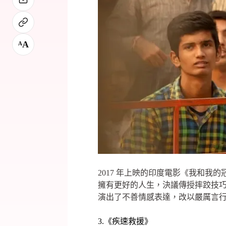
A
A
2017 年上映的印度電影《我和
擁有更好的人生，決議傳授摔跤技
演出了不善情感表達，改以嚴厲言
3.《疾速救援》