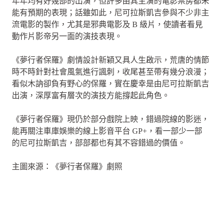
年年均有好幾部的出演，但許多由其主演的電影票房都未
能有預期的表現；話雖如此，尼可拉斯凱吉參與不少非主
流電影的製作，尤其是邪典電影及 B 級片，使讀者看見
動作片影帝另一面的演技表現。
《夢行者保羅》劇情設計新穎又具人生啟示，荒唐的情節
時不時針對社會風氣進行諷刺，收尾甚至帶有幾分浪漫；
看似木訥卻負有野心的保羅，實在慶幸是由尼可拉斯凱吉
出演，深厚富有層次的演技方能撐起此角色。
《夢行者保羅》現仍於部分戲院上映，錯過院線的影迷，
能再關注車庫娛樂的線上影音平台 GP+，看一部少一部
的尼可拉斯凱吉，部部都也有其不容錯過的價值。
主圖來源：《夢行者保羅》劇照