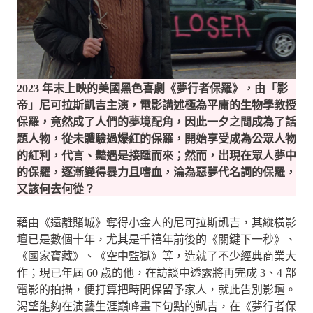
2023 年末上映的美國黑色喜劇《夢行者保羅》，由「影
帝」尼可拉斯凱吉主演，電影講述極為平庸的生物學教授
保羅，竟然成了人們的夢境配角，因此一夕之間成為了話
題人物，從未體驗過爆紅的保羅，開始享受成為公眾人物
的紅利，代言、豔遇是接踵而來；然而，出現在眾人夢中
的保羅，逐漸變得暴力且嗜血，淪為惡夢代名詞的保羅，
又該何去何從？
藉由《遠離賭城》奪得小金人的尼可拉斯凱吉，其縱橫影
壇已是數個十年，尤其是千禧年前後的《關鍵下一秒》、
《國家寶藏》、《空中監獄》等，造就了不少經典商業大
作；現已年屆 60 歲的他，在訪談中透露將再完成 3、4 部
電影的拍攝，便打算把時間保留予家人，就此告別影壇。
渴望能夠在演藝生涯巔峰畫下句點的凱吉，在《夢行者保