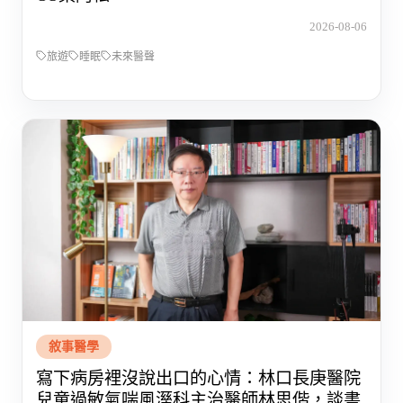
2026-08-06
旅遊
睡眠
未來醫聲
敘事醫學
寫下病房裡沒說出口的心情：林口長庚醫院
兒童過敏氣喘風溼科主治醫師林思偕，談書