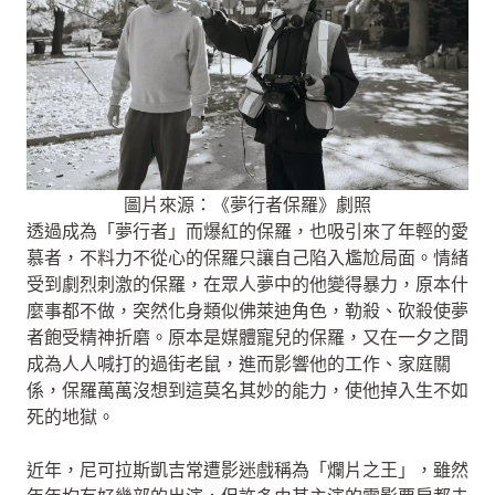
圖片來源：《夢行者保羅》劇照
透過成為「夢行者」而爆紅的保羅，也吸引來了年輕的愛
慕者，不料力不從心的保羅只讓自己陷入尷尬局面。情緒
受到劇烈刺激的保羅，在眾人夢中的他變得暴力，原本什
麼事都不做，突然化身類似佛萊迪角色，勒殺、砍殺使夢
者飽受精神折磨。原本是媒體寵兒的保羅，又在一夕之間
成為人人喊打的過街老鼠，進而影響他的工作、家庭關
係，保羅萬萬沒想到這莫名其妙的能力，使他掉入生不如
死的地獄。
近年，尼可拉斯凱吉常遭影迷戲稱為「爛片之王」，雖然