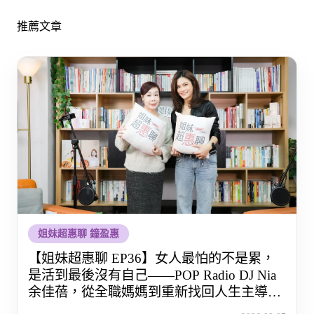
推薦文章
姐妹超惠聊 鐘盈惠
【姐妹超惠聊 EP36】女人最怕的不是累，
是活到最後沒有自己——POP Radio DJ Nia
余佳蓓，從全職媽媽到重新找回人生主導權
的那段路