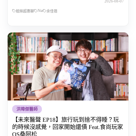
2026-08-07
Nia
姐妹超惠聊
余佳蓓
洪暐傑醫師
【未來醫聲 EP18】旅行玩到捨不得睡？玩
的時候沒感覺，回家開始還債 Feat.食尚玩家
OS桑阿松