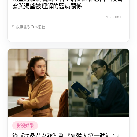
寫與渴望被理解的醫病關係
2026-08-05
敘事醫學
林思偕
影視娛樂
從《扶桑花女孩》到《氣體人第一號》：4