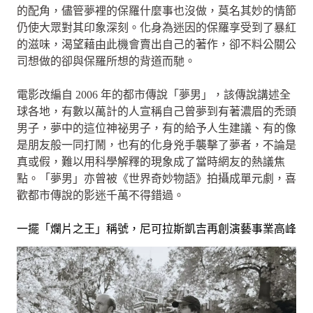
的配角，儘管夢裡的保羅什麼事也沒做，莫名其妙的情節
仍使大眾對其印象深刻。化身為迷因的保羅享受到了暴紅
的滋味，渴望藉由此機會賣出自己的著作，卻不料公關公
司想做的卻與保羅所想的背道而馳。
電影改編自 2006 年的都市傳說「夢男」，該傳說講述全
球各地，有數以萬計的人宣稱自己曾夢到有著濃眉的禿頭
男子，夢中的這位神祕男子，有的給予人生建議、有的像
是朋友般一同打鬧，也有的化身兇手襲擊了夢者，不論是
真或假，難以用科學解釋的現象成了當時網友的熱議焦
點。「夢男」亦曾被《世界奇妙物語》拍攝成單元劇，喜
歡都市傳說的影迷千萬不得錯過。
一擺「爛片之王」稱號，尼可拉斯凱吉再創演藝事業高峰