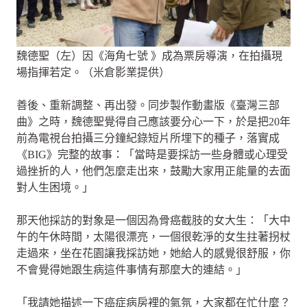
魏德聖（左）因《海角七號 》成為票房導演，在拍攝現
場指揮若定。（米倉影業提供）
善後、重新調整、再出發。同步製作動畫版《臺灣三部
曲》之時，魏德聖覺得自己應該要分心一下，於是把20年
前為電視台拍攝三分鐘紀錄短片所埋下的種子，落實成
《BIG》完整的故事：「當時是要採訪一些身體或心理受
過挫折的人，他們怎麼走出來，鼓勵大家用正能量的去面
對人生困境。」
那天他採訪的對象是一個因為骨癌截肢的女大生：「大中
午的午休時間，太陽很漂亮，一個很乾淨的女生拄著拐杖
走過來，坐在花園讓我採訪她，她給人的感覺很舒服，你
不會覺得她跟生病這件事情有那麼大的連結。」
「我請她描述一下癌症病房裡的氣氛，大家都在忙什麼？