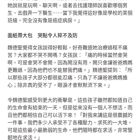
她說就是玩啊、聊天啊，或者去找護理師說喜歡哪個男
生、去戲弄一下醫生⋯⋯當下我覺得這好像是學校的某個
班級，完全沒有像是癌症病房。」
面紙帶大包 哭點令人猝不及防
魏德聖覺得女孩說得好輕鬆，好奇難道她治療過程不痛
苦？大家都不哭不鬧嗎？女孩說：「痛的時候當然會哭
啊，可是會哭不會鬧，因為鬧沒有用，鬧只會讓爸爸媽媽
更難過，因為他們也不能替我們痛。」魏德聖提到：「所
以那些孩子大部分都很能忍痛，只為了不讓爸爸媽媽擔
心；除非真的受不了，眼淚才會默默流下來。」
令魏德聖感受到更大的衝擊是，這些孩子雖然都知道自己
的生命會有結束的一天，但是從來沒有一個人不想活，而
且他們都相信自己可以活下來！「對我來講這是很震撼的
一件事，我們多少人承受不了各種壓力、求死的一大堆，
可是這些最小最脆弱的生命，他們隨時都在求活，非常堅
韌地在求活。」