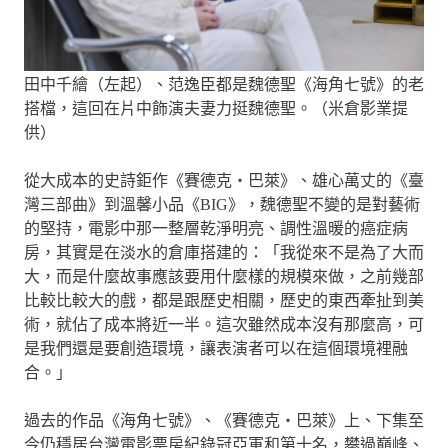
田中千繪（左起）、范逸臣都是魏德聖《海角七號》的老
搭檔，這回在片中飾演夫妻力挺魏德聖。（米倉影業提
供）
從大成本的史詩鉅作《賽德克・巴萊》、雄心萬丈的《臺
灣三部曲》到溫馨小品《BIG》，魏德聖不變的是對藝術
的堅持，電影中那一整層乾淨明亮、調性溫暖的癌症病
房，其實是在淡水的倉庫搭建的：「我從來不是為了大而
大，而是什麼故事應該要用什麼樣的規模來做，之前幾部
比較比較大的戲，都是跟歷史相關，歷史的東西牽扯到美
術，就佔了成本將近一半。這次雖然成本沒有那麼高，可
是我們還是要創造環境，讓表演者可以在這個環境裡融
合。」
過去的作品《海角七號》、《賽德克・巴萊》上、下集至
今仍穩居台灣電影票房紀錄冠亞軍和第十名，攀過巔峰、