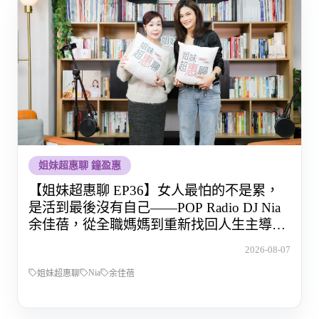
姐妹超惠聊 鐘盈惠
【姐妹超惠聊 EP36】女人最怕的不是累，
是活到最後沒有自己——POP Radio DJ Nia
余佳蓓，從全職媽媽到重新找回人生主導權
的那段路
2026-08-07
Nia
姐妹超惠聊
余佳蓓