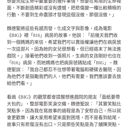
想要完成生命中最重要的幾件事情，想要在有限的生命裡
面，不斷創造精彩或沒有遺憾，把悲傷變一種比較積極的
行動，不要到生命盡頭才發現這個沒做、那個沒做。」
魏德聖將這些有感而發，化成文字與影像，成為電影
《BIG》裡「816」病房的故事。他說：「前幾天我們收
到一個媽媽的來信，希望我們可以賣版權讓他們在病房放
一次這部片，因為她的女兒很想看，但已經癌末了無法進
戲院。」接著他們收到一張照片，生病的女孩剛好也住在
「816」病房，而她媽媽也把病房號碼貼成「BIG」，魏
德聖說：「我自己都忍不住想帶著電腦和硬碟去醫院，因
為他們才是鼓勵我們的人，他們有需要，我們應該要去放
給他們看。」
看過《BIG》的觀眾都會提醒想進戲院的朋友「面紙要帶
大包的」，整部電影笑淚交織，魏德聖說：「其實笑點比
哭點多，因為我在寫故事的過程是為了安慰自己，所以就
會更歡樂，讓大家用希望來面對困境，而不是看到結尾，
故事只有悲傷沒有出口。只是那些笑點是為了鋪陳哭點，