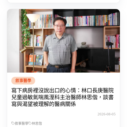
敘事醫學
寫下病房裡沒說出口的心情：林口長庚醫院
兒童過敏氣喘風溼科主治醫師林思偕，談書
寫與渴望被理解的醫病關係
2026-08-05
敘事醫學
林思偕