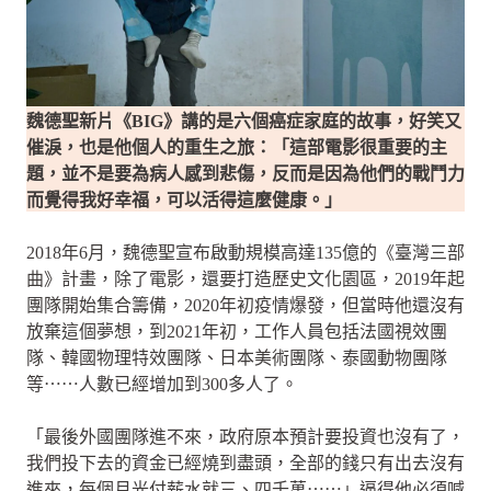
魏德聖新片《BIG》講的是六個癌症家庭的故事，好笑又
催淚，也是他個人的重生之旅：「這部電影很重要的主
題，並不是要為病人感到悲傷，反而是因為他們的戰鬥力
而覺得我好幸福，可以活得這麼健康。」
2018年6月，魏德聖宣布啟動規模高達135億的《臺灣三部
曲》計畫，除了電影，還要打造歷史文化園區，2019年起
團隊開始集合籌備，2020年初疫情爆發，但當時他還沒有
放棄這個夢想，到2021年初，工作人員包括法國視效團
隊、韓國物理特效團隊、日本美術團隊、泰國動物團隊
等⋯⋯人數已經增加到300多人了。
「最後外國團隊進不來，政府原本預計要投資也沒有了，
我們投下去的資金已經燒到盡頭，全部的錢只有出去沒有
進來，每個月光付薪水就三、四千萬⋯⋯」逼得他必須喊