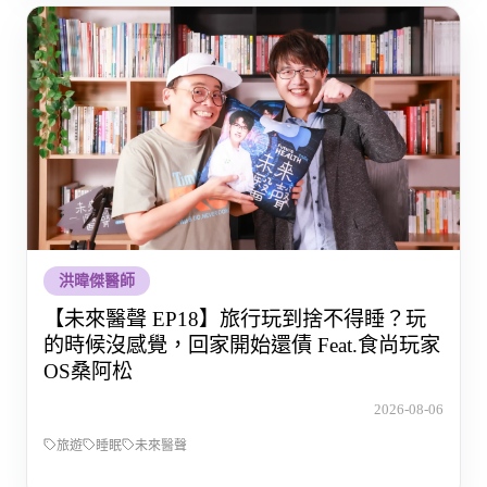
洪暐傑醫師
【未來醫聲 EP18】旅行玩到捨不得睡？玩
的時候沒感覺，回家開始還債 Feat.食尚玩家
OS桑阿松
2026-08-06
旅遊
睡眠
未來醫聲