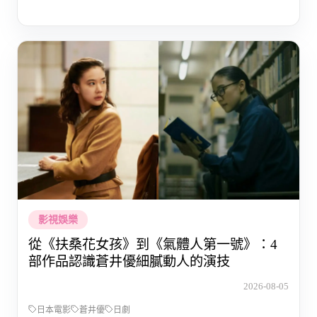
影視娛樂
從《扶桑花女孩》到《氣體人第一號》：4
部作品認識蒼井優細膩動人的演技
2026-08-05
日本電影
蒼井優
日劇