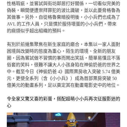
性格瑕疵，並嘗試與街坊鄰居打好關係，一切看似完美的
偽裝，瞬間便遭崇拜罪犯的波比識破，並以此要脅格魯為
其做事。另外，自從格魯棄暗投明後，小小兵們也成為了
AVL 的工作人員，只是慣於服侍壞蛋的小小兵們，帶來
的麻煩似乎超出組織的預料。
有別於前幾集聚焦在新生家庭的磨合，本集以一家人面對
困境與改變時的態度為重心，陌生的環境、全新的朋友
圈，因為嘗試做不習慣的事而鬧出笑話，簡單易懂且不落
俗套的笑料，很難不讓大人小孩身陷在神偷奶爸的世界之
中。截至今日《神偷奶爸 4》國際票房收入突破 5.74 億美
元，更使全系列（含《小小兵》）成為首部票房突破 50
億美元的動畫系列，足以奠定其在動畫電影史中的地位。
令全家又驚又喜的彩蛋，搭配超萌小小兵再次征服影迷的
心