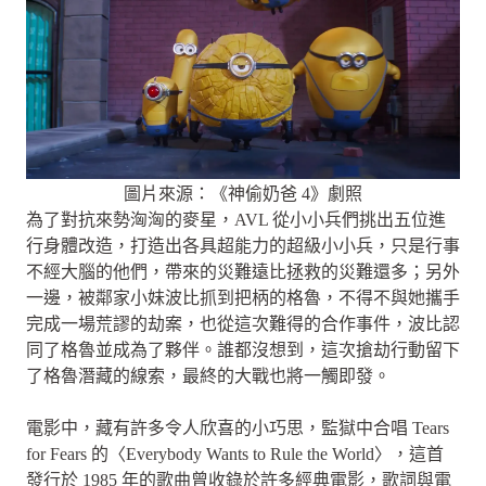
圖片來源：《神偷奶爸 4》劇照
為了對抗來勢洶洶的麥星，AVL 從小小兵們挑出五位進
行身體改造，打造出各具超能力的超級小小兵，只是行事
不經大腦的他們，帶來的災難遠比拯救的災難還多；另外
一邊，被鄰家小妹波比抓到把柄的格魯，不得不與她攜手
完成一場荒謬的劫案，也從這次難得的合作事件，波比認
同了格魯並成為了夥伴。誰都沒想到，這次搶劫行動留下
了格魯潛藏的線索，最終的大戰也將一觸即發。
電影中，藏有許多令人欣喜的小巧思，監獄中合唱 Tears
for Fears 的〈Everybody Wants to Rule the World〉，這首
發行於 1985 年的歌曲曾收錄於許多經典電影，歌詞與電