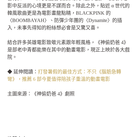
影中反派的心境更是不謀而合。除此之外，貼近 α 世代的
韓風歌曲更是為電影畫龍點睛，BLACKPINK 的
〈BOOMBAYAH〉、防彈少年團的〈Dynamite〉的插
入，未事先得知的粉絲想必會是又驚又喜。
結合許多英雄電影致敬元素跟年輕風格，《神偷奶爸 4》
是部老中青都能樂在其中的動畫電影，現正上映於各大戲
院。
◆ 延伸閱讀：
打發暑假的最佳方式：不只《腦筋急轉
彎》，推薦 6 部今夏值得陪孩子重溫的動畫電影
主圖來源：《神偷奶爸 4》劇照