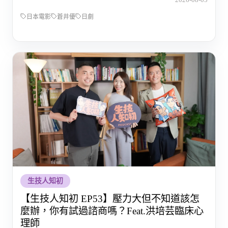
日本電影
蒼井優
日劇
生技人知初
【生技人知初 EP53】壓力大但不知道該怎
麼辦，你有試過諮商嗎？Feat.洪培芸臨床心
理師