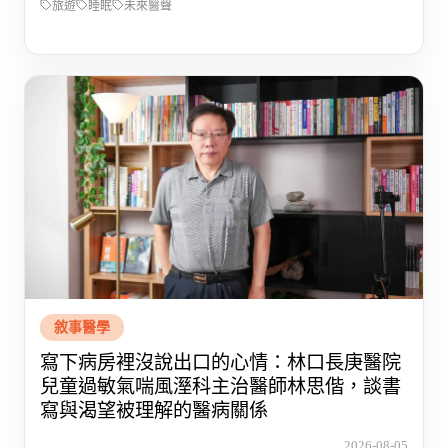
旅遊
睡眠
未來醫聲
敘事醫學
寫下病房裡沒說出口的心情：林口長庚醫院
兒童過敏氣喘風溼科主治醫師林思偕，談書
寫與渴望被理解的醫病關係
2026-08-05