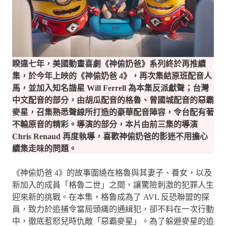
睽違七年，美國動畫喜劇《神偷奶爸》系列終於再推續
集，於今年上映的《神偷奶爸 4》，再次集結原班配音人
馬，並加入知名諧星 Will Ferrell 為本集反派獻聲；台灣
中文配音的部分，由胡瓜配音的格魯、曾國城配音的惡霸
麥星，召集熟悉聲線所打造的豪華配音陣容，令台配有著
不輸原音的精彩。導演的部分，本片由前三集的導演
Chris Renaud 再度執導，喜歡神偷奶爸的影迷不用擔心
續集走味的問題。
《神偷奶爸 4》的故事圍繞在格魯與其妻子、養女，以及
新加入的成員「格魯二世」之間，讓驚險刺激的犯罪人生
迎來新的挑戰。在本集，格魯成為了 AVL 反恐聯盟的探
員，致力於追捕令當局頭痛的通緝犯，卻不料在一次行動
中，徹底惹怒兒時仇敵「惡霸麥星」。為了躲避麥星的追