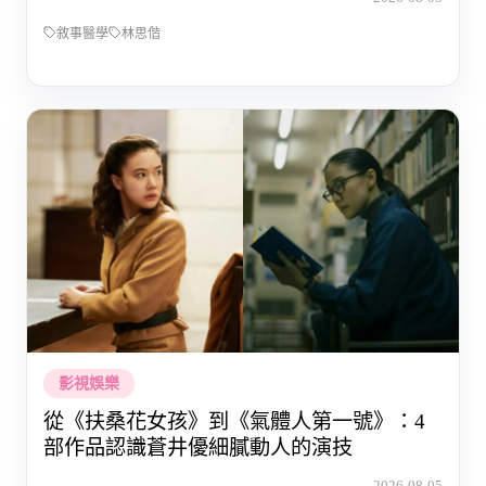
敘事醫學
林思偕
影視娛樂
從《扶桑花女孩》到《氣體人第一號》：4
部作品認識蒼井優細膩動人的演技
2026-08-05