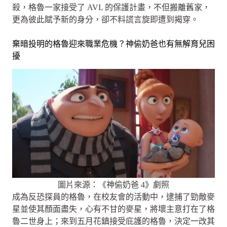
殺，格魯一家接受了 AVL 的保護計畫，不但搬離舊家，
更為彼此賦予新的身分，卻不料謊言旋即遭到揭穿。
棄暗投明的格魯迎來職業危機？神偷奶爸也有無解育兒困
擾
圖片來源：《神偷奶爸 4》劇照
成為反恐探員的格魯，在校友會的活動中，逮捕了勁敵麥
星並使其顏面盡失，心有不甘的麥星，將壞主意打在了格
魯二世身上；來到五月花鎮接受庇護的格魯，決定一改其