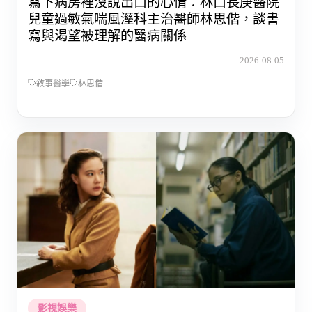
寫下病房裡沒說出口的心情：林口長庚醫院
兒童過敏氣喘風溼科主治醫師林思偕，談書
寫與渴望被理解的醫病關係
2026-08-05
敘事醫學
林思偕
影視娛樂