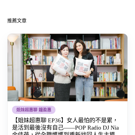
推薦文章
姐妹超惠聊 鐘盈惠
【姐妹超惠聊 EP36】女人最怕的不是累，
是活到最後沒有自己——POP Radio DJ Nia
余佳蓓，從全職媽媽到重新找回人生主導權