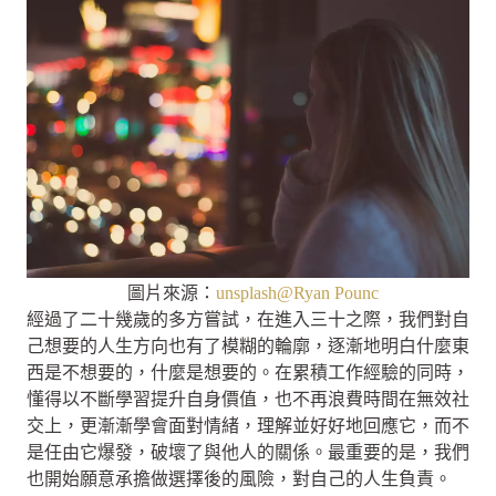
圖片來源：
unsplash@Ryan Pounc
經過了二十幾歲的多方嘗試，在進入三十之際，我們對自
己想要的人生方向也有了模糊的輪廓，逐漸地明白什麼東
西是不想要的，什麼是想要的。在累積工作經驗的同時，
懂得以不斷學習提升自身價值，也不再浪費時間在無效社
交上，更漸漸學會面對情緒，理解並好好地回應它，而不
是任由它爆發，破壞了與他人的關係。最重要的是，我們
也開始願意承擔做選擇後的風險，對自己的人生負責。