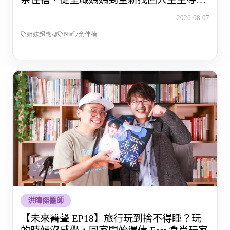
的那段路
2026-08-07
Nia
姐妹超惠聊
余佳蓓
洪暐傑醫師
【未來醫聲 EP18】旅行玩到捨不得睡？玩