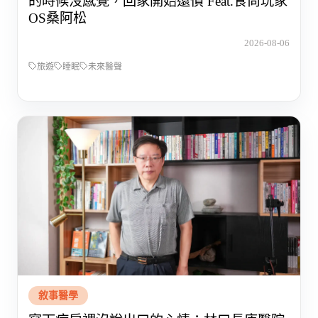
的時候沒感覺，回家開始還債 Feat.食尚玩家
OS桑阿松
2026-08-06
旅遊
睡眠
未來醫聲
敘事醫學