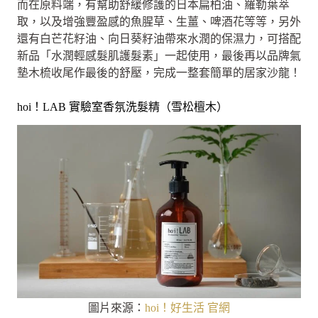
而在原料端，有幫助舒緩修護的日本扁柏油、羅勒葉萃
取，以及增強豐盈感的魚腥草、生薑、啤酒花等等，另外
還有白芒花籽油、向日葵籽油帶來水潤的保濕力，可搭配
新品「水潤輕感髮肌護髮素」一起使用，最後再以品牌氣
墊木梳收尾作最後的舒壓，完成一整套簡單的居家沙龍！
hoi！LAB 實驗室香氛洗髮精（雪松檀木）
圖片來源：
hoi！好生活 官網