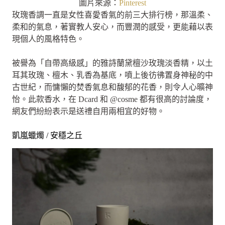
圖片來源：
Pinterest
玫瑰香調一直是女性喜愛香氣的前三大排行榜，那溫柔、
柔和的氣息，著實教人安心，而豐潤的感受，更能藉以表
現個人的風格特色。
被譽為「自帶高級感」的雅詩蘭黛檀沙玫瑰淡香精，以土
耳其玫瑰、檀木、乳香為基底，噴上後彷彿置身神秘的中
古世紀，而慵懶的焚香氣息和馥郁的花香，則令人心曠神
怡。此款香水，在 Dcard 和 @cosme 都有很高的討論度，
網友們紛紛表示是送禮自用兩相宜的好物。
凱嵐蠟燭 / 安穩之丘