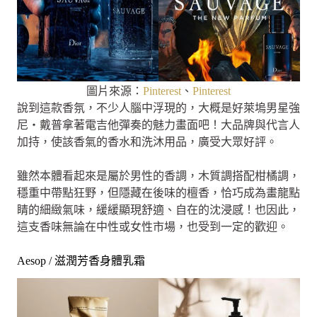
圖片來源：
Pinterest
、
Pinterest
說到這款香氛，不少人腦中浮現的，大概是好萊塢男星強
尼‧戴普拿著電吉他彈奏的魅力畫面吧！大品牌與代言人
加持，使該香氣的香水和洗沐用品，廣受大眾好評。
雖然本體看起來是屬於男性的香調，木質調搭配柑橘調，
穩重中帶點狂野，但隱藏在後味的檀香，恰巧成為畫龍點
睛的細緻氣味，緩緩顯現舒適、自在的沈浸感！也因此，
這支香味無論在中性或女性市場，也受到一定的歡迎。
Aesop / 滋潤芳香身體乳霜