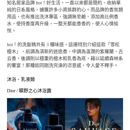
知名居家品牌 hoi！好生活，一直以來都是簡約、收納單
純的日系風格，擄獲許多小資族群的心。而品牌的香氛類
用品，也有推出洗沐專區，強調無皂鹼、添加高比例香
水，使持香度再升級，一整天都能香香的，使人心情愉
悅。
hoi！的洗髮精共有 3 種味道，這邊特別介紹這款「雪松
檀木」，前調為清新的迷迭香、中調為溫潤的紫羅蘭、古
云香，後調則以穩重的檀木和乳香為底，藉以延續森林系
的饗宴！那種如同剛洗完澡的恣意感，令人愛不釋手。
沐浴、乳液類
Dior / 曠野之心沐浴露