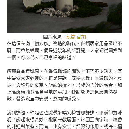
圖片來源：
凱嵐 官網
在這個充滿「儀式感」營造的時代，各類居家用品層出不
窮，而香氛蠟燭，便是近幾年的新寵兒，大家都試圖找到
一個，可以代表自己家裡的味道。
療癒系品牌凱嵐，在香氛蠟燭的調製上下了不少功夫，其
中最受大家歡迎的，正是這款「安穩之丘」。濃郁的木質
調，與堅毅的皮革、舒緩的檀木，形成的巧妙的融合，加
上高級精油並高含量地的添加，使點燃後之氣息自然發
散，營造家居中安穩、悠閒的感受。
說到這裡，你是否也感覺能嗅到檀香那舒適、平穩的氣味
呢？說起來很奇妙，撇開宗教層面，每回至廟宇時，燒香
的味道對某些人而言，也有安定、舒服的作用，或許，檀