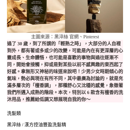
主圖來源：黑淬絲 官網、Pinterest
過了 30 歲，到了所謂的「輕熟之時」，大部分的人自裡
到外，都有著或多或少的改變，可能是內在有更深層的心
靈成長、生命體悟，也可能是喜歡的事物與過往逐漸不
同，開始會接觸，抑或是對某些以前不感興趣的東西起了
好感。拿無形又神秘的味道來說吧！少男少女時期傾心的
氣味，勢必與現在有所不同，其中最廣為討論的，就是充
滿多層次的「檀香調」，那種舒心又沈穩的感覺，象徵著
我們所邁入成熟的階段。本次，特別以 6 款含有檀香的洗
沐用品，推薦給低調又想展現自我的你～
洗髮類
黑淬絲 / 漢方控油豐盈洗髮精