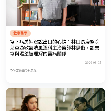
敘事醫學
寫下病房裡沒說出口的心情：林口長庚醫院
兒童過敏氣喘風溼科主治醫師林思偕，談書
寫與渴望被理解的醫病關係
2026-08-05
敘事醫學
林思偕