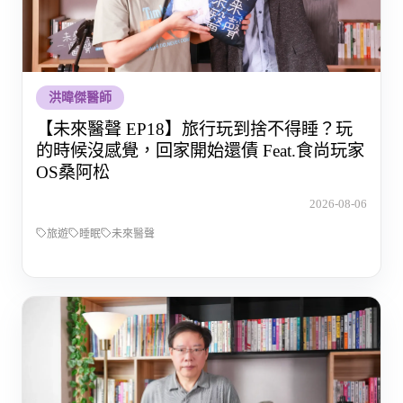
洪暐傑醫師
【未來醫聲 EP18】旅行玩到捨不得睡？玩
的時候沒感覺，回家開始還債 Feat.食尚玩家
OS桑阿松
2026-08-06
旅遊
睡眠
未來醫聲