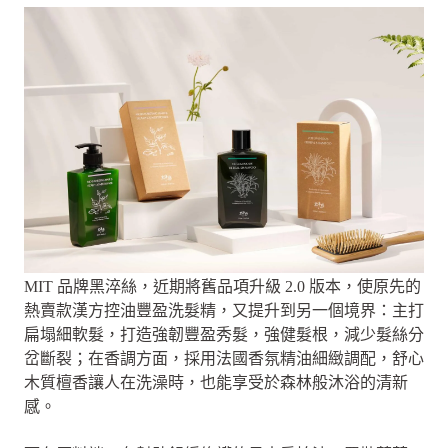
MIT 品牌黑淬絲，近期將舊品項升級 2.0 版本，使原先的
熱賣款漢方控油豐盈洗髮精，又提升到另一個境界：主打
扁塌細軟髮，打造強韌豐盈秀髮，強健髮根，減少髮絲分
岔斷裂；在香調方面，採用法國香氛精油細緻調配，舒心
木質檀香讓人在洗澡時，也能享受於森林般沐浴的清新
感。