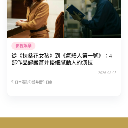
影視娛樂
從《扶桑花女孩》到《氣體人第一號》：4
部作品認識蒼井優細膩動人的演技
2026-08-05
日本電影
蒼井優
日劇