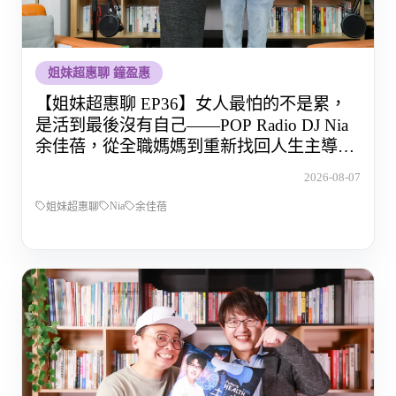
姐妹超惠聊 鐘盈惠
【姐妹超惠聊 EP36】女人最怕的不是累，
是活到最後沒有自己——POP Radio DJ Nia
余佳蓓，從全職媽媽到重新找回人生主導權
的那段路
2026-08-07
Nia
姐妹超惠聊
余佳蓓