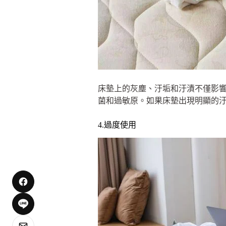
床墊上的灰塵、汙垢和汙漬不僅影
菌和過敏原。如果床墊出現明顯的
4.過度使用