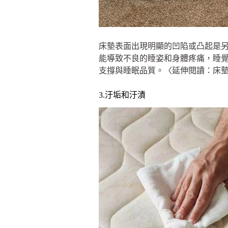
床墊表面出現明顯的凹陷或凸起是
能導致不良的睡姿和身體疼痛，睡
支撐與睡眠品質。〈延伸閱讀：床墊界
3.汙垢和汙漬