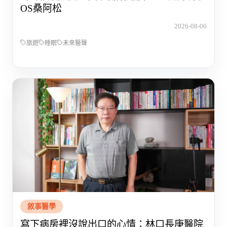
OS桑阿松
2026-08-06
旅遊
睡眠
未來醫聲
敘事醫學
寫下病房裡沒說出口的心情：林口長庚醫院