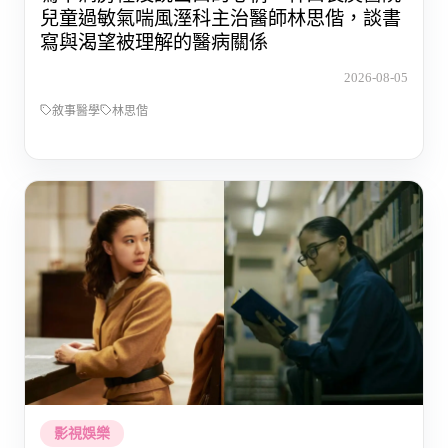
兒童過敏氣喘風溼科主治醫師林思偕，談書
寫與渴望被理解的醫病關係
2026-08-05
敘事醫學
林思偕
影視娛樂