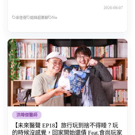
的那段路
2026-08-07
Nia
余佳蓓
姐妹超惠聊
洪暐傑醫師
【未來醫聲 EP18】旅行玩到捨不得睡？玩
的時候沒感覺，回家開始還債 Feat.食尚玩家