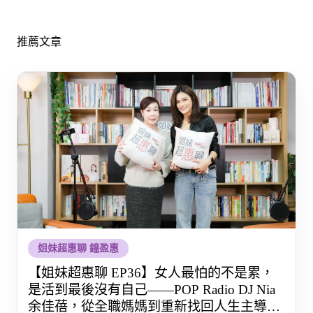
推薦文章
姐妹超惠聊 鐘盈惠
【姐妹超惠聊 EP36】女人最怕的不是累，
是活到最後沒有自己——POP Radio DJ Nia
余佳蓓，從全職媽媽到重新找回人生主導權