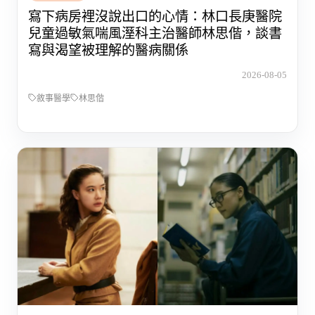
寫下病房裡沒說出口的心情：林口長庚醫院
兒童過敏氣喘風溼科主治醫師林思偕，談書
寫與渴望被理解的醫病關係
2026-08-05
敘事醫學
林思偕