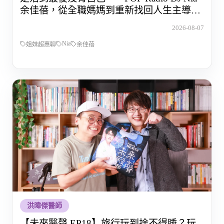
余佳蓓，從全職媽媽到重新找回人生主導權
的那段路
2026-08-07
Nia
姐妹超惠聊
余佳蓓
洪暐傑醫師
【未來醫聲 EP18】旅行玩到捨不得睡？玩