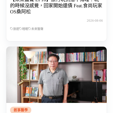
的時候沒感覺，回家開始還債 Feat.食尚玩家
OS桑阿松
2026-08-06
旅遊
睡眠
未來醫聲
敘事醫學