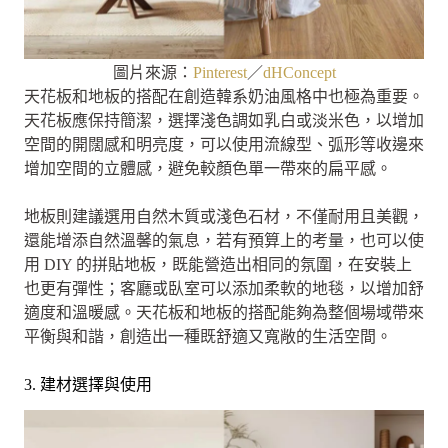
圖片來源：
Pinterest
／
dHConcept
天花板和地板的搭配在創造韓系奶油風格中也極為重要。
天花板應保持簡潔，選擇淺色調如乳白或淡米色，以增加
空間的開闊感和明亮度，可以使用流線型、弧形等收邊來
增加空間的立體感，避免較顏色單一帶來的扁平感。
地板則建議選用自然木質或淺色石材，不僅耐用且美觀，
還能增添自然溫馨的氣息，若有預算上的考量，也可以使
用 DIY 的拼貼地板，既能營造出相同的氛圍，在安裝上
也更有彈性；客廳或臥室可以添加柔軟的地毯，以增加舒
適度和溫暖感。天花板和地板的搭配能夠為整個場域帶來
平衡與和諧，創造出一種既舒適又寬敞的生活空間。
3. 建材選擇與使用