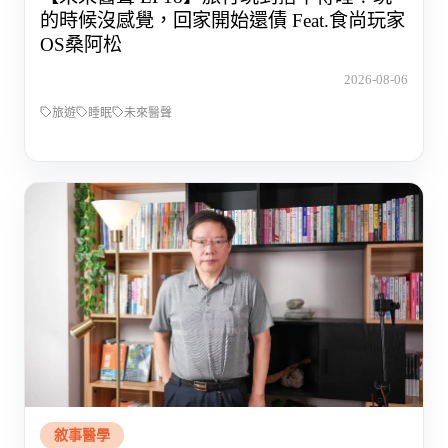
的時候沒感覺，回家開始還債 Feat.食尚玩家
OS桑阿松
2026-08-06
旅遊
睡眠
未來醫聲
敘事醫學