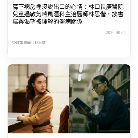
寫下病房裡沒說出口的心情：林口長庚醫院
兒童過敏氣喘風溼科主治醫師林思偕，談書
寫與渴望被理解的醫病關係
2026-08-05
敘事醫學
林思偕