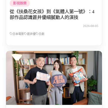
影視娛樂
從《扶桑花女孩》到《氣體人第一號》：4
部作品認識蒼井優細膩動人的演技
2026-08-05
日本電影
蒼井優
日劇