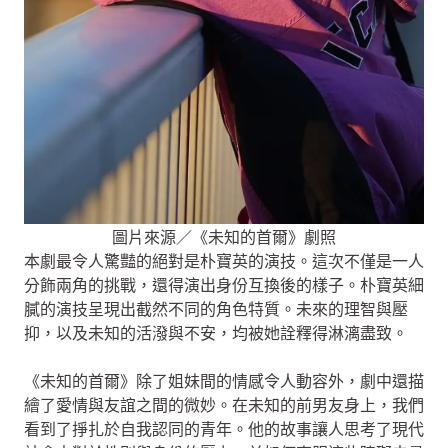
圖片來源／《未知的首爾》劇照
本劇最令人驚豔的絕對是朴寶英的演技。這次不僅是一人
分飾兩角的挑戰，還得演出身份互換後的樣子。朴寶英細
膩的演技呈現出截然不同的角色特質。未來的理智與壓
抑，以及未知的活潑與不安，均被她詮釋得淋漓盡致。
《未知的首爾》除了姐妹間的情感令人動容外，劇中還描
繪了愛情與友誼之間的微妙。在未知的前男友身上，我們
看到了掙扎於自我認同的青年。他的故事讓人思考了現代