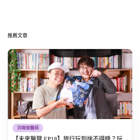
推薦文章
洪暐傑醫師
【未來醫聲 EP18】旅行玩到捨不得睡？玩