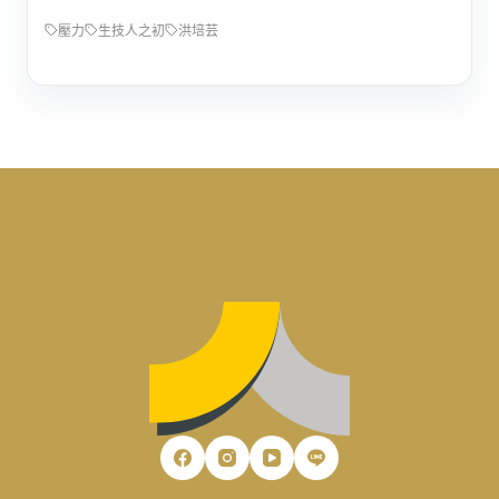
壓力
生技人之初
洪培芸