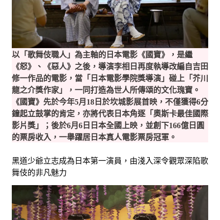
以「歌舞伎職人」為主軸的日本電影《國寶》，是繼
《怒》、《惡人》之後，導演李相日再度執導改編自吉田
修一作品的電影，當「日本電影學院獎導演」碰上「芥川
龍之介獎作家」，一同打造為世人所傳頌的文化瑰寶。
《國寶》先於今年5月18日於坎城影展首映，不僅獲得6分
鐘起立鼓掌的肯定，亦將代表日本角逐「奧斯卡最佳國際
影片獎」；後於6月6日日本全國上映，並創下166億日圓
的票房收入，一舉躍居日本真人電影票房冠軍。
黑道少爺立志成為日本第一演員，由淺入深令觀眾深陷歌
舞伎的非凡魅力