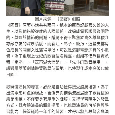
圖片來源／《國寶》劇照
《國寶》原著小說共有兩冊，紙本的厚重記載喜久雄的人
生，以及他錯縱複雜的人際關係，改編成電影版最為困難
的，莫過於情節的刪減，編劇不得不聚焦於喜久雄與俊介
亦敵亦友的深厚情感，而春江、彰子、綾乃，這些支撐角
色成長的關鍵女性變得單薄，可說是這部電影少有的小遺
憾。為了重現上世紀的歌舞伎名舞臺，劇組不惜斥巨資承
租「南座」、「琵琶湖大津館」、「先斗町歌舞練場」，
讓觀眾隨著劇情遊覽歌舞伎聖地，也使製作成本突破12億
日圓。
歌舞伎演員的培養，必然是自幼便得接受嚴厲培訓，為了
出演電影角色的緣故，吉澤亮與橫浜流星展開了歌舞伎的
魔鬼訓練，不僅要身著厚重的戲服，又得學習陌生的發聲
方式，既考驗演員的體能極限，也挑戰演員的可塑性與學
習能力。儘管耗時一年半的練習，才得以將片段舞姿與演