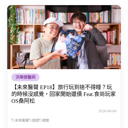
洪暐傑醫師
【未來醫聲 EP18】旅行玩到捨不得睡？玩
的時候沒感覺，回家開始還債 Feat.食尚玩家
OS桑阿松
2026-08-06
未來醫聲
旅遊
睡眠