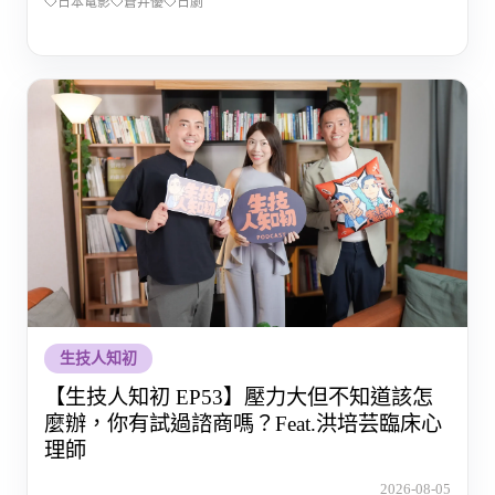
日本電影
蒼井優
日劇
生技人知初
【生技人知初 EP53】壓力大但不知道該怎
麼辦，你有試過諮商嗎？Feat.洪培芸臨床心
理師
2026-08-05