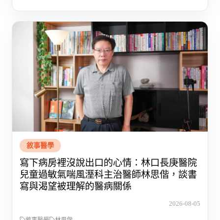
敘事醫學
寫下病房裡沒說出口的心情：林口長庚醫院
兒童過敏氣喘風溼科主治醫師林思偕，談書
寫與渴望被理解的醫病關係
2026-08-05
敘事醫學
林思偕