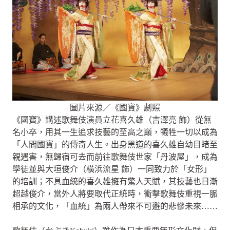
圖片來源／《國寶》劇照
《國寶》講述歌舞伎演員立花喜久雄（吉澤亮 飾）從無
名小卒，用其一生追求技藝的至高之巔，犧牲一切以成為
「人間國寶」的傳奇人生。出身黑道的喜久雄自幼目睹至
親遇害，無歸宿可去而前往歌舞伎世家「丹波屋」，成為
學徒並與大垣俊介（橫浜流星 飾）一同致力於「女形」
的培訓；不具血統的喜久雄擁有驚人天賦，其技藝也日漸
超越俊介，當外人將要取代正統時，衝擊歌舞伎重視一脈
相承的文化，「血統」為兩人帶來不可避的悲慘未來……