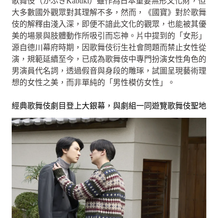
歌舞伎（かぶきKabuki）雖作為日本重要無形文化財，但
大多數國外觀眾對其理解不多，然而，《國寶》對於歌舞
伎的解釋由淺入深，即便不諳此文化的觀眾，也能被其優
美的場景與肢體動作所吸引而忘神。片中提到的「女形」
源自德川幕府時期，因歌舞伎衍生社會問題而禁止女性從
演，規範延續至今，已成為歌舞伎中專門扮演女性角色的
男演員代名詞，透過假音與身段的雕琢，試圖呈現藝術理
想的女性之美，而非單純的「男性模仿女性」。
經典歌舞伎劇目登上大銀幕，與劇組一同遊覽歌舞伎聖地