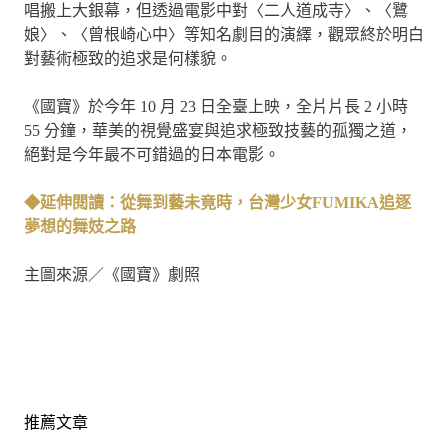
唱搬上大銀幕，但透過電影中對〈二人道成寺〉、〈鷺
娘〉、〈曾根崎心中〉等知名劇目的演繹，觀眾終於明白
對藝術極致的追求是何樣貌。
《國寶》於今年 10 月 23 日全臺上映，全片片長 2 小時
55 分鐘，華美的視覺盛宴與追求極致技藝的孤獨之道，
絕對是今年最不可錯過的日本電影。
◆延伸閱讀：從舞到藝未竟時，台灣少女FUMIKA追逐
夢想的舞妓之路
主圖來源／《國寶》劇照
推薦文章