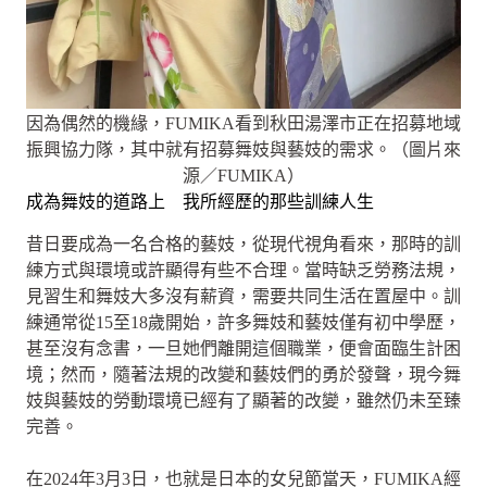
因為偶然的機緣，FUMIKA看到秋田湯澤市正在招募地域
振興協力隊，其中就有招募舞妓與藝妓的需求。（圖片來
源／FUMIKA）
成為舞妓的道路上 我所經歷的那些訓練人生
昔日要成為一名合格的藝妓，從現代視角看來，那時的訓
練方式與環境或許顯得有些不合理。當時缺乏勞務法規，
見習生和舞妓大多沒有薪資，需要共同生活在置屋中。訓
練通常從15至18歲開始，許多舞妓和藝妓僅有初中學歷，
甚至沒有念書，一旦她們離開這個職業，便會面臨生計困
境；然而，隨著法規的改變和藝妓們的勇於發聲，現今舞
妓與藝妓的勞動環境已經有了顯著的改變，雖然仍未至臻
完善。
在2024年3月3日，也就是日本的女兒節當天，FUMIKA經