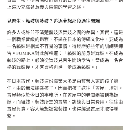
實華一樣，從台灣吹向遠方的日本，帶領她遠渡重洋，踏
上這段充滿著意義與價值的學習之途。
見習生、舞妓與藝妓？追逐夢想那段過往開端
許多人或許並不清楚藝妓與舞妓之間的差異。其實，這是
一個職業晉級的過程，不過在日本的傳統文化中，要成為
一名藝妓是相當不容易的事情，得經歷好些年的訓練與練
習。FUMIKA對此解釋道：「藝妓的前身是舞妓。在成為
藝妓的路上，必須從舞妓見習生開始學習，當成為一名合
格的舞妓後，才有資格再進一步成為藝妓。」
在日本古代，藝妓這份職業大多是由貧苦人家的孩子擔
任，由於無法撫養孩子，因而把孩子送往「置屋」培訓。
置屋類似於今日的事務所，在置屋中的老闆娘被稱為媽
媽，而舞妓、藝妓所需的置裝、訓練與日常費用，往往由
置屋負責，客人若想認識藝妓，也得經過置屋才取得聯
繫。