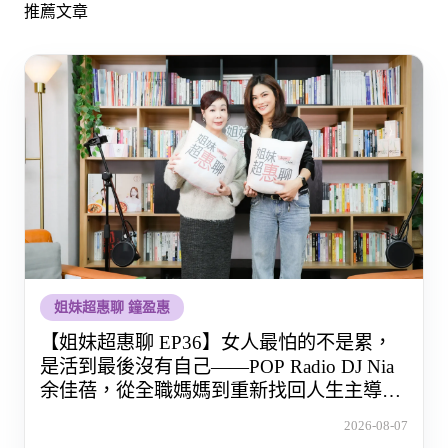
推薦文章
姐妹超惠聊 鐘盈惠
【姐妹超惠聊 EP36】女人最怕的不是累，
是活到最後沒有自己——POP Radio DJ Nia
余佳蓓，從全職媽媽到重新找回人生主導權
的那段路
2026-08-07