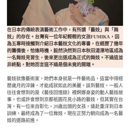
在日本的傳統表演藝術工作中，有所謂「藝妓」與「舞
妓」的存在。台灣有一位年紀輕輕的女孩FUMIKA，因
為五專時接觸到介紹日本藝妓文化的專書，在經歷了幾年
的籌備後，恰逢時機，毅然決然到日本秋田湯澤地區成為
一名舞妓見習生，後來更出道成為正式的舞妓。不過這並
非終點，對她而言這不過是個未竟的開端。
藝妓就像藝術家，她們本身就是一件藝術品，這當中得經
歷歲月的淬鍊，才能成就如此的美麗。談到藝妓，一般人
往往會想到的是《藝伎回憶錄》裡婀娜身姿的動人藝妓故
事，也或許會想到京都祇園花見小路的藝妓，但其實在台
灣，有一位來自彰化，20歲出頭的女孩，遠赴重洋到日本
訓練，最終成為了一位舞妓，現在正努力朝向成為一名藝
妓的道路前進。