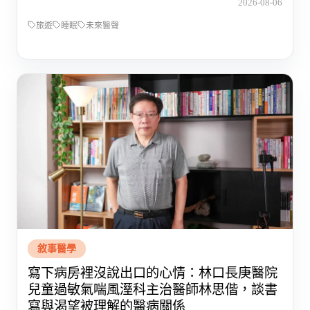
2026-08-06
旅遊
睡眠
未來醫聲
敘事醫學
寫下病房裡沒說出口的心情：林口長庚醫院
兒童過敏氣喘風溼科主治醫師林思偕，談書
寫與渴望被理解的醫病關係