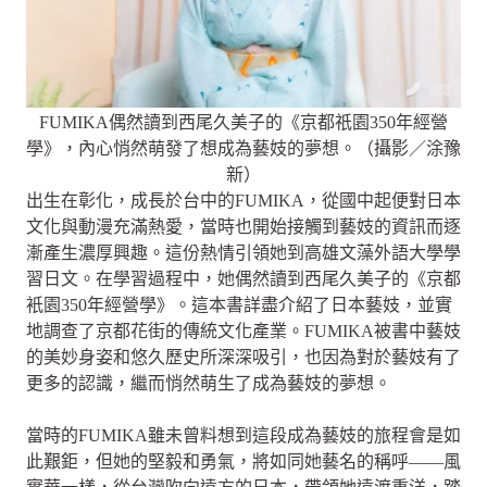
FUMIKA偶然讀到西尾久美子的《京都祇園350年經營
學》，內心悄然萌發了想成為藝妓的夢想。（攝影／涂豫
新）
出生在彰化，成長於台中的FUMIKA，從國中起便對日本
文化與動漫充滿熱愛，當時也開始接觸到藝妓的資訊而逐
漸產生濃厚興趣。這份熱情引領她到高雄文藻外語大學學
習日文。在學習過程中，她偶然讀到西尾久美子的《京都
衹園350年經營學》。這本書詳盡介紹了日本藝妓，並實
地調查了京都花街的傳統文化產業。FUMIKA被書中藝妓
的美妙身姿和悠久歷史所深深吸引，也因為對於藝妓有了
更多的認識，繼而悄然萌生了成為藝妓的夢想。
當時的FUMIKA雖未曾料想到這段成為藝妓的旅程會是如
此艱鉅，但她的堅毅和勇氣，將如同她藝名的稱呼——風