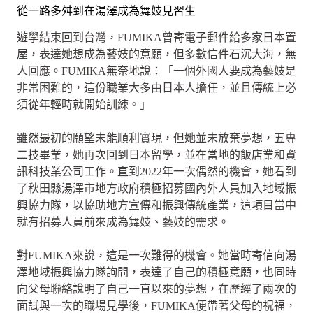
從一路多舛到在湯澤成為舞妓見習生
遊學結束回到台灣，FUMIKA曾寄電子郵件給多家日本置
屋，表達她想成為藝妓的意願，但多數信件石沉大海，無
人回應。FUMIKA無奈地說：「一個外國人要成為藝妓是
非常困難的，這份職業大多由日本人擔任，並且傳統上必
須從年輕時就開始訓練。」
雖然最初的願望未能順利實現，但她並未放棄夢想，五專
二技畢業，她再次回到日本留學，並在當地的飯店業和資
訊科技業公司工作。直到2022年一次偶然的機會，她看到
了秋田縣湯澤市地方政府積極招募國內外人員加入地域振
興協力隊，以協助地方宣傳和振興傳統產業，這項目當中
就有招募人員前來成為舞妓、藝妓的需求。
對FUMIKA來說，這是一次難得的機會。她當時寄信向湯
澤地域振興協力隊詢問，表達了自己的積極意願，也同時
向父母聯絡說明了自己一直以來的夢想，在歷經了兩次的
面試與一次的職場見學後，FUMIKA便帶著父母的祝福，