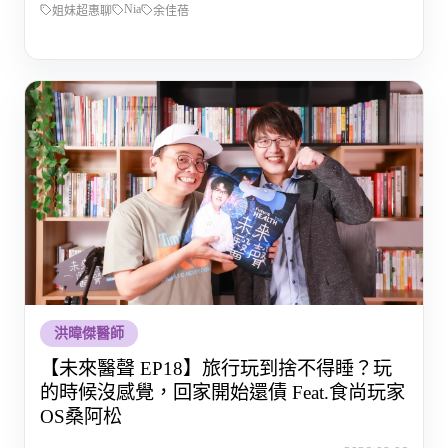
Nia
姐妹超惠聊
余佳蓓
洪暐傑醫師
【未來醫聲 EP18】旅行玩到捨不得睡？玩
的時候沒感覺，回家開始還債 Feat.食尚玩家
OS桑阿松