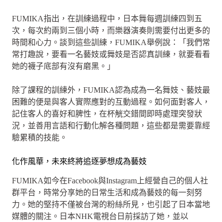
FUMIKA指出，在訓練過程中，日本舞每週訓練四到五
次，每次約兩到三個小時，而樂器演奏則需要付出更多的
時間和心力。談到這些訓練，FUMIKA舉例說：「我們常
常打趣說，要看一名藝妓或舞妓是否認真訓練，就要看看
她的襪子底部有沒有磨黑。」
除了課程的訓練外，FUMIKA認為成為一名舞妓、藝妓最
困難的便是與客人實際應對的互動過程。如何面對客人，
記住客人的喜好和脾性，在杯觥交錯間即時處理突發狀
況，並善用言語和行動化解各種問題，這些都是需要靠經
驗累積的技能。
化作風華，未來終將追逐夢想成為藝妓
FUMIKA如今在Facebook與Instagram上經營自己的個人社
群平台，時常分享她的日常生活和成為藝妓的每一刻努
力。她的堅持不僅被台灣的粉絲所見，也引起了日本當地
媒體的關注。日本NHK電視台日前採訪了她，並以