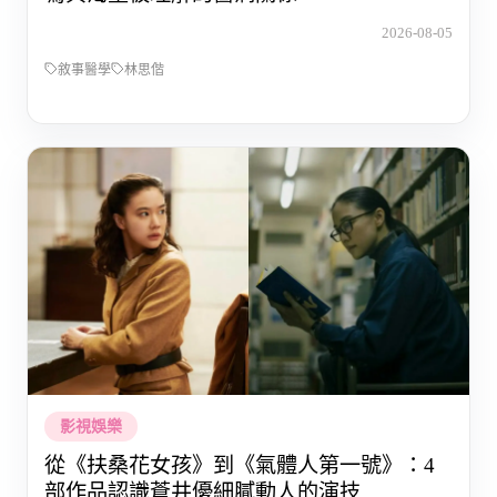
2026-08-05
敘事醫學
林思偕
影視娛樂
從《扶桑花女孩》到《氣體人第一號》：4
部作品認識蒼井優細膩動人的演技