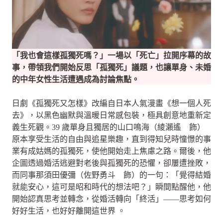
「我也會這樣孤獨死嗎？」一場以「死亡」拉開序幕的故
事，帶領我們開始反思「孤獨死」議題，也讓單身、未婚
的中年女性生活遭遇成為討論焦點。
日劇《孤獨死又怎樣》改編自日本人氣漫畫《想一個人死
去》，以黑色幽默與溫暖日常感包裝，極具創意地重新定
義生死觀。39 歲單身且獨居的山口鳴海（綾瀨遙 飾）
原本享受生活的自由與追星樂趣，直到得知兒時憧憬的事
業有成姑媽的孤獨死，使他開始走上焦慮之路。爾後，他
企圖透過婚活逃避對老後與孤獨死的恐懼，卻屢遭挫敗，
而同事那須田優彌（佐野勇斗 飾）的一句：「覺得結婚
就能安心，這可是昭和時代的想法吧？」瞬間點醒他，他
開始認真思考並轉念，從婚活轉向「終活」——思考如何
好好生活，也好好離開這世界 。