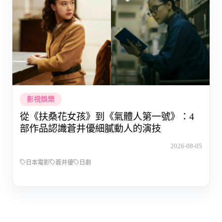
影視娛樂
從《扶桑花女孩》到《氣體人第一號》：4
部作品認識蒼井優細膩動人的演技
2026-08-05
日本電影
蒼井優
日劇