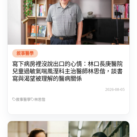
敘事醫學
寫下病房裡沒說出口的心情：林口長庚醫院
兒童過敏氣喘風溼科主治醫師林思偕，談書
寫與渴望被理解的醫病關係
2026-08-05
敘事醫學
林思偕