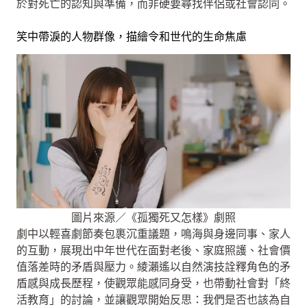
於對死亡的認知與準備，而非硬要尋找伴侶或社會認同。
笑中帶淚的人物群像，描繪令和世代的生命焦慮
圖片來源／《孤獨死又怎樣》劇照
劇中以輕喜劇節奏包裹沉重議題，鳴海與身邊同事、家人
的互動，展現出中年世代在面對老後、家庭照護、社會價
值落差時的矛盾與壓力。綾瀨遙以自然演技詮釋角色的矛
盾感與成長歷程，使觀眾能感同身受，也帶動社會對「終
活教育」的討論，並讓觀眾開始反思：我們是否也該為自