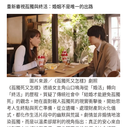
重新審視孤獨與終活：婚姻不是唯一的出路
圖片來源／《孤獨死又怎樣》劇照
《孤獨死又怎樣》透過女主角山口鳴海從「婚活」轉向
「終活」的歷程，質疑了傳統社會中「結婚才能避免孤獨
死」的觀念。她在面對親人孤獨死的現實衝擊後，開始思
考人生終點與死亡準備，從立遺囑、處理財產到火化儀
式，都化作生活片段中的幽默與荒誕。劇情並非煽情地渲
染孤獨，而是以溫柔卻犀利的視角指出：真正的安心來自