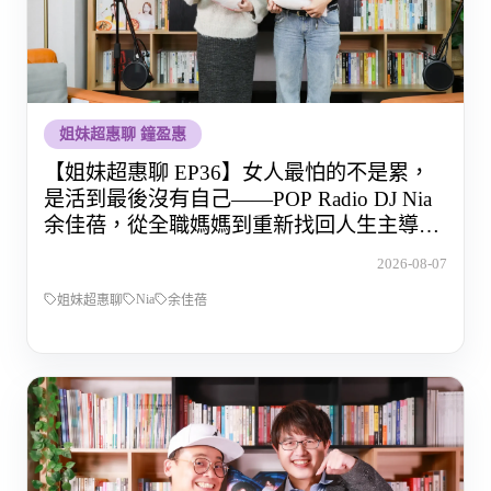
姐妹超惠聊 鐘盈惠
【姐妹超惠聊 EP36】女人最怕的不是累，
是活到最後沒有自己——POP Radio DJ Nia
余佳蓓，從全職媽媽到重新找回人生主導權
的那段路
2026-08-07
Nia
姐妹超惠聊
余佳蓓