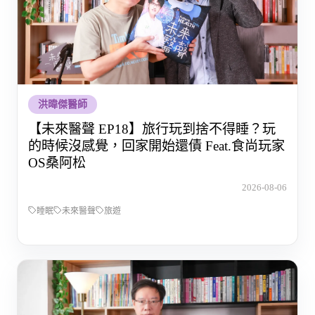
洪暐傑醫師
【未來醫聲 EP18】旅行玩到捨不得睡？玩
的時候沒感覺，回家開始還債 Feat.食尚玩家
OS桑阿松
2026-08-06
睡眠
未來醫聲
旅遊