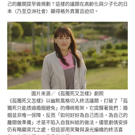
己的離開提早做規劃？這樣的議題在高齡化與少子化的日
本（乃至亞洲社會）顯得格外真實且迫切。
圖片來源／《孤獨死又怎樣》劇照
《孤獨死又怎樣》以幽默風格切入終活議題，打破了「孤
獨死只能透過婚姻避免」的傳統框架。它提醒著我們：婚
姻並非唯一保障，反而「如何好好為自己而活，為自己的
離開做準備」才是不陷入自我糾結的做法。儘管劇情安排
仍有略顯突兀之處，但這部用笑聲與淚光編織的終活喜