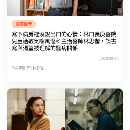
敘事醫學
寫下病房裡沒說出口的心情：林口長庚醫院
兒童過敏氣喘風溼科主治醫師林思偕，談書
寫與渴望被理解的醫病關係
2026-08-05
敘事醫學
林思偕