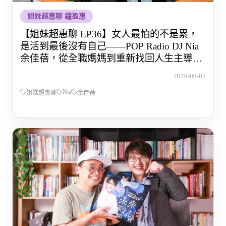
姐妹超惠聊 鐘盈惠
【姐妹超惠聊 EP36】女人最怕的不是累，
是活到最後沒有自己——POP Radio DJ Nia
余佳蓓，從全職媽媽到重新找回人生主導權
的那段路
2026-08-07
Nia
姐妹超惠聊
余佳蓓