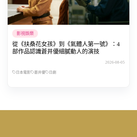
影視娛樂
從《扶桑花女孩》到《氣體人第一號》：4
部作品認識蒼井優細膩動人的演技
2026-08-05
日本電影
蒼井優
日劇