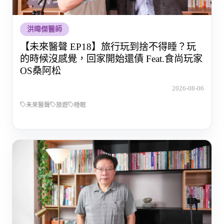
洪暐傑醫師
【未來醫聲 EP18】旅行玩到捨不得睡？玩
的時候沒感覺，回家開始還債 Feat.食尚玩家
OS桑阿松
2026-08-06
未來醫聲
旅遊
睡眠