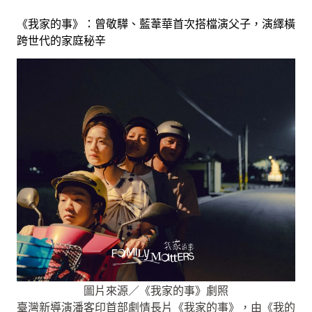
《我家的事》：曾敬驊、藍葦華首次搭檔演父子，演繹橫
跨世代的家庭秘辛
圖片來源／《我家的事》劇照
臺灣新導演潘客印首部劇情長片《我家的事》，由《我的