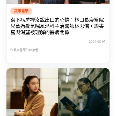
敘事醫學
寫下病房裡沒說出口的心情：林口長庚醫院
兒童過敏氣喘風溼科主治醫師林思偕，談書
寫與渴望被理解的醫病關係
2026-08-05
敘事醫學
林思偕