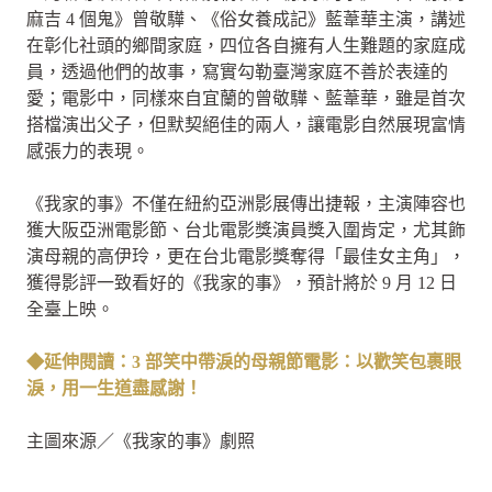
麻吉 4 個鬼》曾敬驊、《俗女養成記》藍葦華主演，講述
在彰化社頭的鄉間家庭，四位各自擁有人生難題的家庭成
員，透過他們的故事，寫實勾勒臺灣家庭不善於表達的
愛；電影中，同樣來自宜蘭的曾敬驊、藍葦華，雖是首次
搭檔演出父子，但默契絕佳的兩人，讓電影自然展現富情
感張力的表現。
《我家的事》不僅在紐約亞洲影展傳出捷報，主演陣容也
獲大阪亞洲電影節、台北電影獎演員獎入圍肯定，尤其飾
演母親的高伊玲，更在台北電影獎奪得「最佳女主角」，
獲得影評一致看好的《我家的事》，預計將於 9 月 12 日
全臺上映。
◆延伸閱讀：3 部笑中帶淚的母親節電影：以歡笑包裹眼
淚，用一生道盡感謝！
主圖來源／《我家的事》劇照