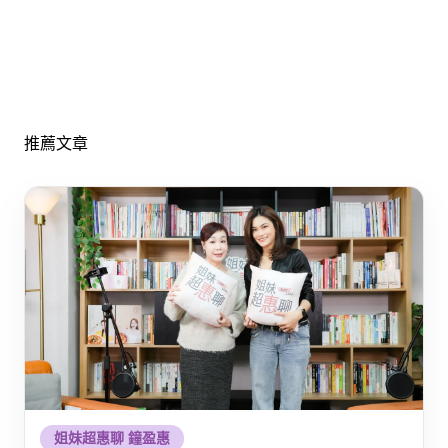
推薦文章
姐妹超惠聊 鐘盈惠