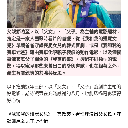
父親節將至，以「父女」、「父子」為主軸的電影題材，
肯定是一家人團聚時看片的首選，從《我和我的殭屍女
兒》單親爸爸守護喪屍女兒的韓式喜劇，或是《我和我的
賽車老爸》藉由賽車化解親子裂痕的動作電影，以及深描
臺灣家庭父子關係的《我家的事》，透過不同類型的電
影，得以窺見那些未曾出口的愛與道歉，也在銀幕之外，
產生有關親情的共鳴與反思。
以下推薦近年三部，以「父女」、「父子」為劇情主軸的
好電影，期待觀眾在充滿感謝的八月，也能透過電影獲得
好心情！
《我和我的殭屍女兒》：曹政奭、崔惟理演出父女檔，守
護殭屍女兒在所不惜