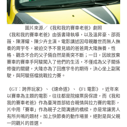
圖片來源／《我和我的賽車老爸》劇照
《我和我的賽車老爸》由張書瑋執導，以及溫昇豪、邵雨
薇、陳澤耀、陳少卉主演。電影講述因母親離世而無人撫
養的周宇冬，被迫交予不曾見過的爸爸周大隆撫養，性
格、觀念不合的父子倆自然是衝突不斷；一日，因故放棄
賽車的賽車手阿駿闖入了他們的生活，不僅成為父子關係
修復的關鍵，大隆亦為了回應宇冬的期待，決心坐上副駕
駛，與阿駿搭檔挑戰拉力賽。
《GT：跨界玩家》、《速命道》、《F1 電影》，近年來
以賽車為主題的電影，往往都是院線票房保證，而《我和
我的賽車老爸》作為臺灣首部結合親情與拉力賽的電影，
片中用「賽車」作為親子之間溝通的橋樑，亦是常讓男人
有所共鳴的題材，加上快節奏的動作場景，絕對是與父親
一同觀片的首選。