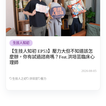
生技人知初
【生技人知初 EP53】壓力大但不知道該怎
麼辦，你有試過諮商嗎？Feat.洪培芸臨床心
理師
2026-08-05
生技人之初
洪培芸
壓力