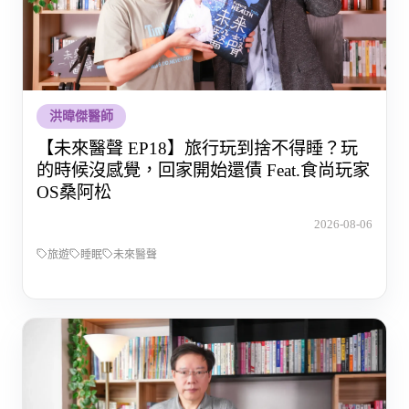
洪暐傑醫師
【未來醫聲 EP18】旅行玩到捨不得睡？玩
的時候沒感覺，回家開始還債 Feat.食尚玩家
OS桑阿松
2026-08-06
旅遊
睡眠
未來醫聲