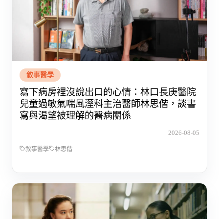
敘事醫學
寫下病房裡沒說出口的心情：林口長庚醫院
兒童過敏氣喘風溼科主治醫師林思偕，談書
寫與渴望被理解的醫病關係
2026-08-05
敘事醫學
林思偕