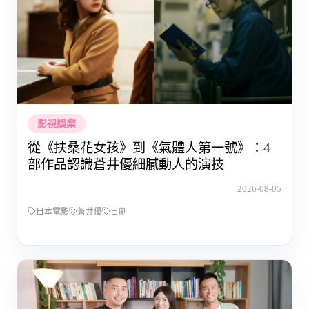
影視娛樂
從《扶桑花女孩》到《氣體人第一號》：4
部作品認識蒼井優細膩動人的演技
2026-08-05
日本電影
蒼井優
日劇