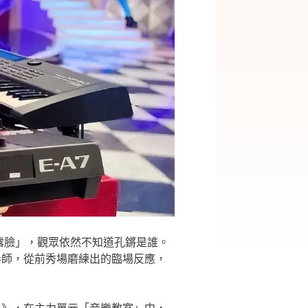
）
不露臉」，觀眾依然不知道孔鏘是誰。
奏師，從前秀場磨練出的臨場反應，