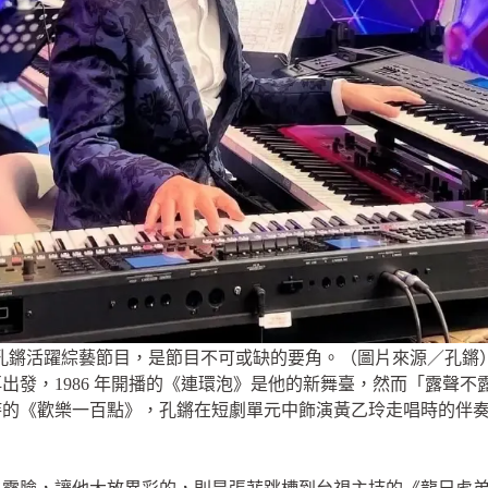
孔鏘活躍綜藝節目，是節目不可或缺的要角。（圖片來源／孔鏘
出發，1986 年開播的《連環泡》是他的新舞臺，然而「露聲
持的《歡樂一百點》，孔鏘在短劇單元中飾演黃乙玲走唱時的伴