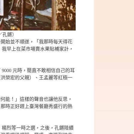
／孔鏘）
一開始並不順遂，「我那時每天得花
，我早上在菜市場賣水果貼補家計，
000 元時，簡直不敢相信自己的耳
（洪榮宏的父親）、王孟麗等紅極一
德何能！」這樣的聲音也讓他反思，
，那時正好趕上臺灣餐廳秀盛行的熱
宏、楊烈等一時之選，之後，孔鏘陸續