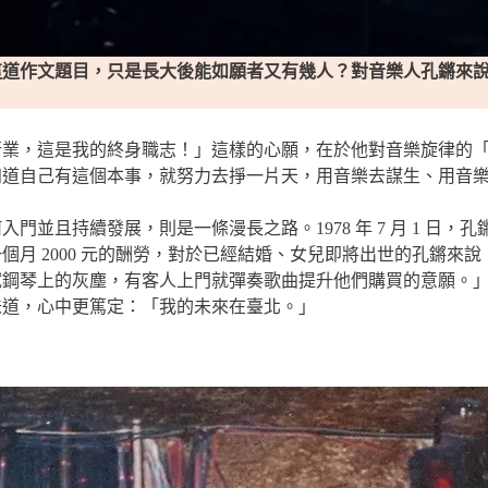
道作文題目，只是長大後能如願者又有幾人？對音樂人孔鏘來說，
行業，這是我的終身職志！」這樣的心願，在於他對音樂旋律的
知道自己有這個本事，就努力去掙一片天，用音樂去謀生、用音
門並且持續發展，則是一條漫長之路。1978 年 7 月 1 日
個月 2000 元的酬勞，對於已經結婚、女兒即將出世的孔鏘來
拭鋼琴上的灰塵，有客人上門就彈奏歌曲提升他們購買的意願。
味道，心中更篤定：「我的未來在臺北。」