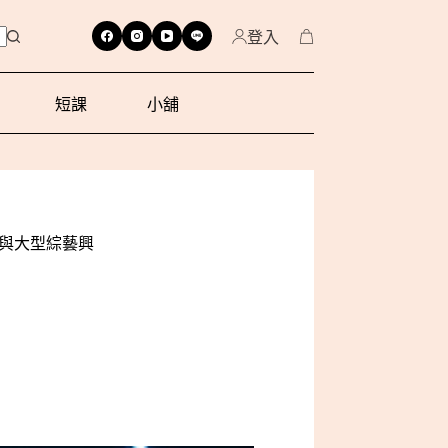
登入
短課
小舖
落與大型綜藝興