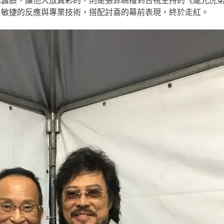
也露臉，讓他大放異彩的，則是張菲跳槽到台視主持的《龍兄虎
，敏捷的反應與專業技術，搭配討喜的幕前表現，終於走紅。