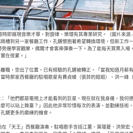
輕時即展現音樂才華，對旋律、樂理有其專業研究。（圖片來源
起跳槽到另一家餐廳工作，孔鏘懷抱著希望轉換環境，但新工作
老師旁邊學習觀摩，偶爾才會客串彈奏一下。為了能每天買票入場
，實在很累。」
離職，空出了位置，已有經驗的孔鏘被轉正，「當我知道月薪有 9
」當時那家西餐廳的駐唱歌星有費貞綾（張菲的姐姐）、洪一峰
說：「他們都是電視上才能看到的巨星，現在就在我身邊，我何
什麼可以站上舞臺？」因此他非常珍惜每次的表演，並勤練技術
了孔鏘更多的磨練的機會。
並開始在「天王」西餐廳演奏，駐唱歌手含括江蕙、葉璦菱、洪榮