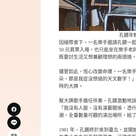
孔鏘年
因緣際會下，一名樂手邀請孔鏘一
50 元買票入場，也只能坐在樂手
既要討生活又想兼顧理想的兩頭燒
儘管如此，恆心改變命運，一名樂手
朵，那是我從沒想過的天文數字！
時的大牌。
幫大牌歌手擔任伴奏，孔鏘激動地
「我沒有人脈、沒有演藝關係，憑
潮，全臺數量可觀的演出場所，給
1981 年，孔鏘終於來到臺北，