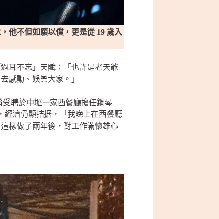
他不但如願以償，更是從 19 歲入
「過耳不忘」天賦：「也許是老天爺
樂去感動、娛樂大家。」
，孔鏘受聘於中壢一家西餐廳擔任鋼琴
說，經濟仍顯拮据，「我晚上在西餐廳
」這樣做了兩年後，對工作滿懷雄心