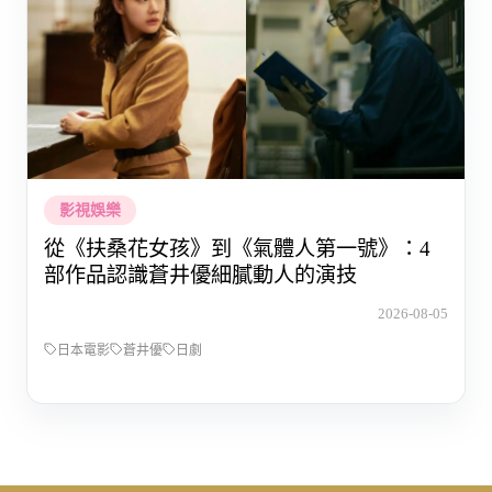
影視娛樂
從《扶桑花女孩》到《氣體人第一號》：4
部作品認識蒼井優細膩動人的演技
2026-08-05
日本電影
蒼井優
日劇