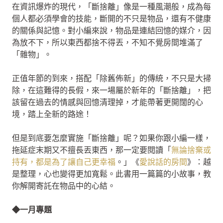
在資訊爆炸的現代，「斷捨離」像是一種風潮般，成為每
個人都必須學會的技能，斷開的不只是物品，還有不健康
的關係與記憶。對小編來說，物品是連結回憶的媒介，因
為放不下，所以東西都捨不得丟，不知不覺房間堆滿了
「雜物」。
正值年節的到來，搭配「除舊佈新」的傳統，不只是大掃
除，在這難得的長假，來一場屬於新年的「斷捨離」，把
該留在過去的情感與回憶清理掉，才能帶著更開闊的心
境，踏上全新的路途！
但是到底要怎麼實施「斷捨離」呢？如果你跟小編一樣，
拖延症末期又不擅長丟東西，那一定要閱讀
「
無論捨棄或
持有，都是為了讓自己更幸福
。」《
愛說話的房間
》：越
是整理，心也變得更加寬鬆。此書用一篇篇的小故事，教
你解開寄託在物品中的心結。
◆一月專題