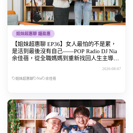
姐妹超惠聊 鐘盈惠
【姐妹超惠聊 EP36】女人最怕的不是累，
是活到最後沒有自己——POP Radio DJ Nia
余佳蓓，從全職媽媽到重新找回人生主導權
的那段路
2026-08-07
Nia
姐妹超惠聊
余佳蓓