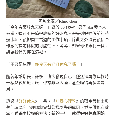
圖片來源／Ichiro chen
「今年春節放九天喔！」對於 30 代中年男子 aka 我本人
來說，這可不是值得慶祝的好消息。得先列好連假前的待
辦事項、預排開工當週的工作事項，除此之外還要預估合
作廠商提前休假的可能性⋯⋯等等，如果你也跟我一樣，
請讓我們先停在這裡。
「不只是連假，
你今天有好好休息了嗎
？」
隨著年齡增長，許多上班族發現自己不僅無法再像年輕時
一樣熬夜加班，晚上也常難以入睡，甚至睡得再多還是
累。
透過《
好好休息
》一書，《
哇賽心理學
》的蔡宇哲博士與
蔡佳璇臨床心理師將會幫您找到失眠成因，並提供能有效
拿回睡眠主控權的方法：
新的一年，就從好好休息開始！