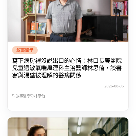
敘事醫學
寫下病房裡沒說出口的心情：林口長庚醫院
兒童過敏氣喘風溼科主治醫師林思偕，談書
寫與渴望被理解的醫病關係
2026-08-05
敘事醫學
林思偕