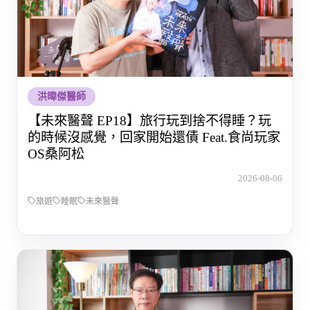
洪暐傑醫師
【未來醫聲 EP18】旅行玩到捨不得睡？玩
的時候沒感覺，回家開始還債 Feat.食尚玩家
OS桑阿松
2026-08-06
旅遊
睡眠
未來醫聲