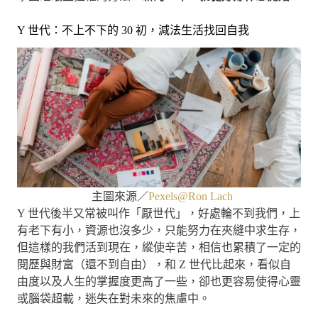
Y 世代：不上不下的 30 初，減法生活找回自我
主圖來源／
Pexels@Ron Lach
Y 世代後半又常被叫作「厭世代」，好處輪不到我們，上
有老下有小，資源也沒多少，只能努力在夾縫中求生存，
但這樣的我們活到現在，縱使辛苦，相信也累積了一定的
閱歷與財富（還不到自由），和 Z 世代比起來，看似自
由度以及人生的掌握度更高了一些，卻也更容易使得心靈
或腦袋超載，迷失在對未來的焦慮中。