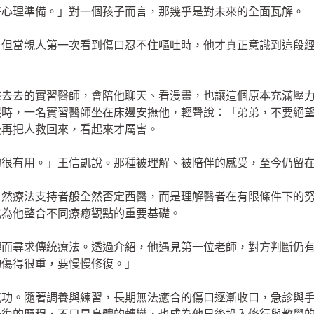
好心理準備。」對一個孩子而言，那幾乎是對未來的全面瓦解。
，但當親人第一次看到傷口忍不住嘔吐時，他才真正意識到這段
來去去的實習醫師，會陪他聊天、看漫畫，也讓這個原本充滿壓
哭時，一名實習醫師坐在床邊安撫他，輕聲說：「弟弟，不要絕
後再把人救回來，看起來才厲害。
的很有用。」王信凱說。那種被理解、被陪伴的感受，至今仍留
自然療法支持者般全然否定西醫，而是理解醫者在有限條件下的
成為他整合不同療癒觀點的重要基礎。
轉而尋求傳統療法。透過介紹，他遇見第一位老師，對方判斷仍
物傷得很重，要慢慢修復。」
氣功。隨著調養與練習，長期無法癒合的傷口逐漸收口，急診與