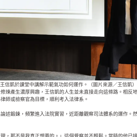
王信凱於課堂中講解示範氣功如何運作。（圖片來源／王信凱）
量修煉產生濃厚興趣，王信凱的人生並未直接走向這條路。相反
為律師或檢察官為目標，順利考入法律系。
與論述鍛鍊，頻繁進入法院實習，近距離觀察司法體系的運作。
發現，那不是我真正想要的。」這個覺察並不輕鬆。當時的他已