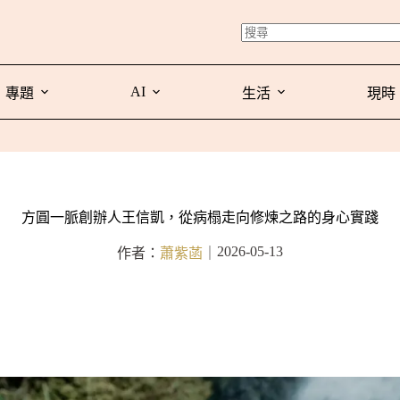
AI
專題
生活
現時
方圓一脈創辦人王信凱，從病榻走向修煉之路的身心實踐
2026-05-13
作者：
蕭紫菡
｜