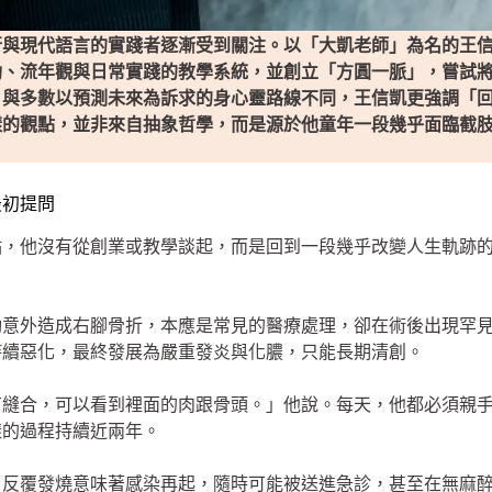
行與現代語言的實踐者逐漸受到關注。以「大凱老師」為名的王
功、流年觀與日常實踐的教學系統，並創立「方圓一脈」，嘗試
。與多數以預測未來為訴求的身心靈路線不同，王信凱更強調「
樣的觀點，並非來自抽象哲學，而是源於他童年一段幾乎面臨截
最初提問
點，他沒有從創業或教學談起，而是回到一段幾乎改變人生軌跡
動意外造成右腳骨折，本應是常見的醫療處理，卻在術後出現罕
持續惡化，最終發展為嚴重發炎與化膿，只能長期清創。
有縫合，可以看到裡面的肉跟骨頭。」他說。每天，他都必須親
樣的過程持續近兩年。
。反覆發燒意味著感染再起，隨時可能被送進急診，甚至在無麻