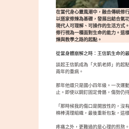
在當代身心靈風潮中，融合傳統修
以道家修煉為基礎，發展出結合氣
現代人可理解、可操作的生活方式
修行視為一種面對生命的能力。這
煉與教學之路的起點。
從當身體崩解之時：王信凱生命的
談起王信凱成為「大凱老師」的起
兩年的重病。
那年他還只是國小四年級。一次運
止。即使以鋼釘固定骨骼，傷勢仍
「那時候我的傷口是開放性的，沒
棉棒清理組織，最後重新包紮，這
疼痛之外，更難過的是心理的煎熬