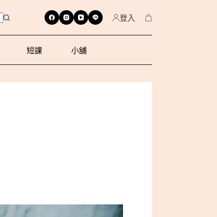
登入
短課
小舖