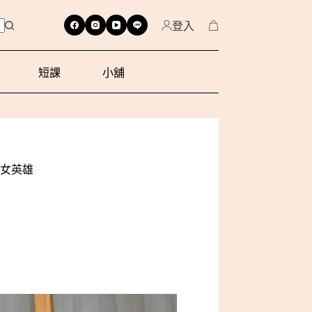
登入
短課
小舖
女英雄