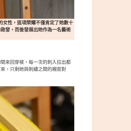
獎的女性，這項榮耀不僅肯定了她數十
的啟發，而後發展出她作為一名藝術
物間來回穿梭，每一次的刺入拉出都
下來，只剩她與刺繡之間的親密對