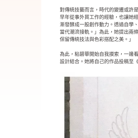
對傳統技藝而言，時代的變遷或許
早年從事外貿工作的經驗，也讓她
漸發酵成一股創作動力。透過自學
當代潮流接軌。」為此，她提出兩
保留傳統技法與色彩搭配之美。」
為此，粘碧華開始自我摸索，一邊
設計結合。她將自己的作品投稿至