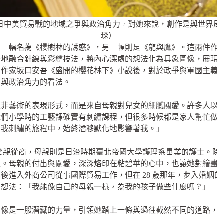
日中美貿易戰的地域之爭與政治角力，對她來說，創作是與世界
琛）
，一幅名為《櫻樹林的誘惑》，另一幅則是《龍與鷹》。這兩件
妙地融合針線與彩繪技法，將內心深處的想法化為具象圖像，展
本作家坂口安吾《盛開的櫻花林下》小說後，對於政爭與軍國主
爭與政治角力的看法。
並非藝術的表現形式，而是來自母親對兒女的細膩關愛。許多人
我們小學時的工藝課確實有刺繡課程，但很多時候都是家人幫忙
在我刺繡的旅程中，始終潛移默化地影響著我。」
華，父親從商，母親則是日治時期臺北帝國大學護理系畢業的護士
裳。母親的付出與關愛，深深烙印在粘碧華的心中，也讓她對繪
後進入外商公司從事國際貿易工作，但在 28 歲那年，步入婚
的想法：「我能像自己的母親一樣，為我的孩子做些什麼嗎？」
，像是一股潛藏的力量，引領她踏上一條與過往截然不同的道路