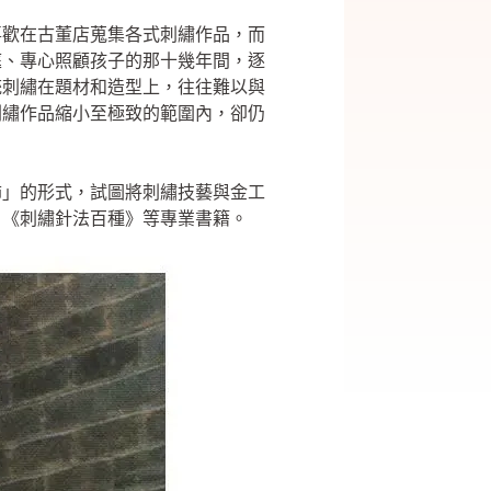
喜歡在古董店蒐集各式刺繡作品，而
庭、專心照顧孩子的那十幾年間，逐
統刺繡在題材和造型上，往往難以與
刺繡作品縮小至極致的範圍內，卻仍
飾」的形式，試圖將刺繡技藝與金工
、《刺繡針法百種》等專業書籍。