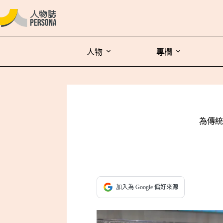
人物
專欄
為傳統
加入為 Google 偏好來源