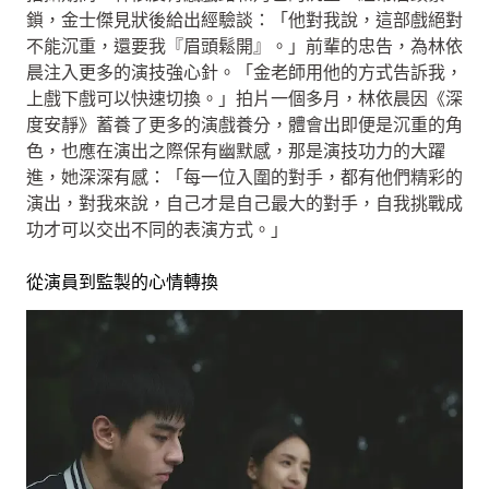
鎖，金士傑見狀後給出經驗談：「他對我說，這部戲絕對
不能沉重，還要我『眉頭鬆開』。」前輩的忠告，為林依
晨注入更多的演技強心針。「金老師用他的方式告訴我，
上戲下戲可以快速切換。」拍片一個多月，林依晨因《深
度安靜》蓄養了更多的演戲養分，體會出即便是沉重的角
色，也應在演出之際保有幽默感，那是演技功力的大躍
進，她深深有感：「每一位入圍的對手，都有他們精彩的
演出，對我來說，自己才是自己最大的對手，自我挑戰成
功才可以交出不同的表演方式。」
從演員到監製的心情轉換