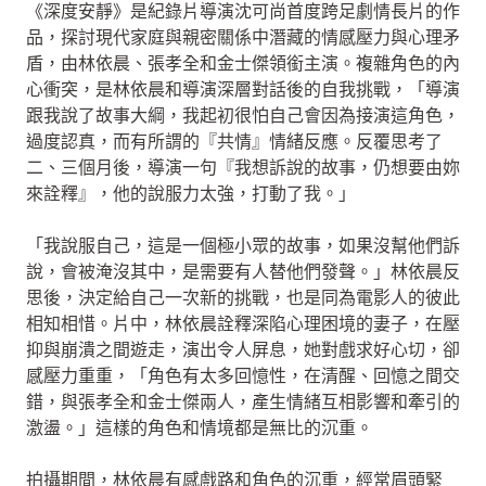
《深度安靜》是紀錄片導演沈可尚首度跨足劇情長片的作
品，探討現代家庭與親密關係中潛藏的情感壓力與心理矛
盾，由林依晨、張孝全和金士傑領銜主演。複雜角色的內
心衝突，是林依晨和導演深層對話後的自我挑戰，「導演
跟我說了故事大綱，我起初很怕自己會因為接演這角色，
過度認真，而有所謂的『共情』情緒反應。反覆思考了
二、三個月後，導演一句『我想訴說的故事，仍想要由妳
來詮釋』，他的說服力太強，打動了我。」
「我說服自己，這是一個極小眾的故事，如果沒幫他們訴
說，會被淹沒其中，是需要有人替他們發聲。」林依晨反
思後，決定給自己一次新的挑戰，也是同為電影人的彼此
相知相惜。片中，林依晨詮釋深陷心理困境的妻子，在壓
抑與崩潰之間遊走，演出令人屏息，她對戲求好心切，卻
感壓力重重，「角色有太多回憶性，在清醒、回憶之間交
錯，與張孝全和金士傑兩人，產生情緒互相影響和牽引的
激盪。」這樣的角色和情境都是無比的沉重。
拍攝期間，林依晨有感戲路和角色的沉重，經常眉頭緊