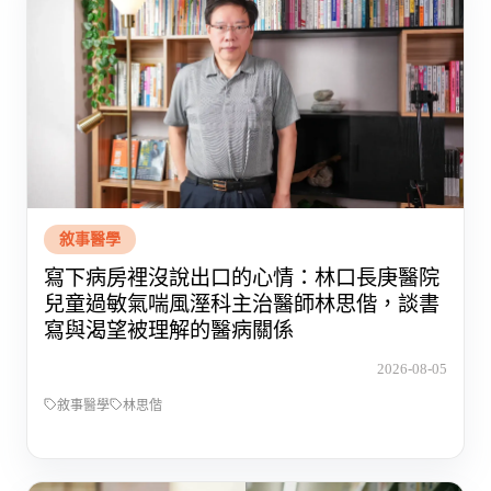
敘事醫學
寫下病房裡沒說出口的心情：林口長庚醫院
兒童過敏氣喘風溼科主治醫師林思偕，談書
寫與渴望被理解的醫病關係
2026-08-05
敘事醫學
林思偕