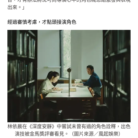
出來。」
經過審慎考慮，才點頭接演角色
林依晨在《深度安靜》中嘗試未曾有過的角色詮釋，出色
演技被金馬獎評審看見。（圖片來源／風起娛樂）