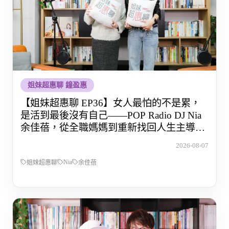
姐妹超惠聊 鐘盈惠
【姐妹超惠聊 EP36】女人最怕的不是累，
是活到最後沒有自己——POP Radio DJ Nia
余佳蓓，從全職媽媽到重新找回人生主導權
的那段路
2026-08-07
Nia
姐妹超惠聊
余佳蓓