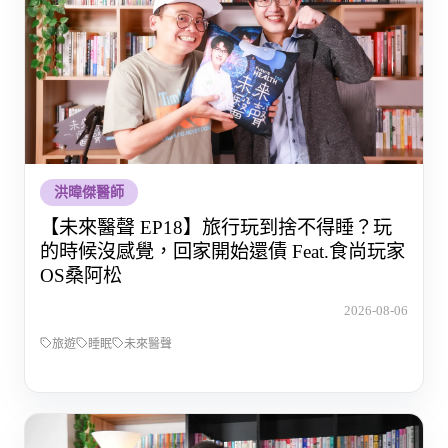
洪暐傑醫師
【未來醫聲 EP18】旅行玩到捨不得睡？玩
的時候沒感覺，回家開始還債 Feat.食尚玩家
OS桑阿松
2026-08-06
旅遊
睡眠
未來醫聲