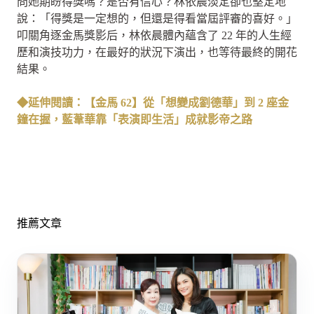
問她期盼得獎嗎？是否有信心？林依晨淡定卻也堅定地
說：「得獎是一定想的，但還是得看當屆評審的喜好。」
叩關角逐金馬獎影后，林依晨體內蘊含了 22 年的人生經
歷和演技功力，在最好的狀況下演出，也等待最終的開花
結果。
◆延伸閱讀：【金馬 62】從「想變成劉德華」到 2 座金
鐘在握，藍葦華靠「表演即生活」成就影帝之路
推薦文章