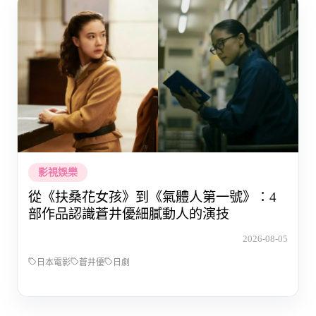
影視娛樂
從《扶桑花女孩》到《氣體人第一號》：4
部作品認識蒼井優細膩動人的演技
2026-08-05
日本電影
蒼井優
日劇