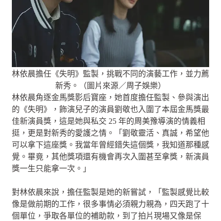
林依晨擔任《失明》監製，挑戰不同的演藝工作，並力薦
新秀。（圖片來源／周子娛樂）
林依晨角逐金馬獎影后寶座，她首度擔任監製、參與演出
的《失明》，飾演兒子的演員劉敬也入圍了本屆金馬獎最
佳新演員獎，這是她與私交 25 年的周美豫導演的情義相
挺，更是對新秀的愛護之情。「劉敬靈活、真誠，希望他
可以拿下這座獎。我當年曾經錯失這個獎，我知道那種感
覺。畢竟，其他獎項還有機會再次入圍甚至拿獎，新演員
獎一生只能拿一次。」
對林依晨來說，擔任監製是她的新嘗試，「監製感覺比較
像是做前期的工作，很多事情必須親力親為，四天跑了十
個單位，爭取各單位的補助款，到了拍片現場又像是保