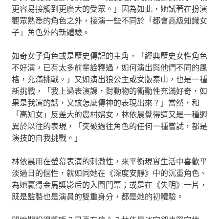
更容易接觸到更廣大的受眾。」因為如此，她試著在扮演
觀眾熟悉的角色之外，接演一些不同於「都會高級知識女
子」角色外的新體驗。
如奇女子角色或是歷史傳記的主角，「經典歷史女性角色
不好演，已有太多前輩詮釋過，如何演出與他們不同的風
格，充滿挑戰。」又如演出狼公主或女版泰山，也是一種
新挑戰，「我上過表演課，對動物的衝動性充滿好奇，如
果是我演的話，又該怎麼傳神的表現出來？」當然，和
「高知女」反差大的農村婦女，林依晨覺得這又是一種迥
異於以往的表現，「突破過往角色的任何一種嘗試，都是
演技的自我挑戰。」
林依晨用在螢幕表演的刺激性，來平衡現實生活中喜歡平
淡過日的個性，就如同她在《深度安靜》中的沉重角色、
為她贏得金馬獎影后的入圍門票；或是在《失明》一片，
既是監製也是演員的雙重身分，都是她的初體驗。