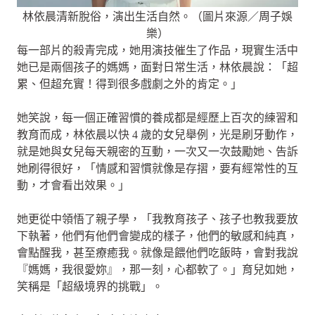
林依晨清新脫俗，演出生活自然。（圖片來源／周子娛
樂）
每一部片的殺青完成，她用演技催生了作品，現實生活中
她已是兩個孩子的媽媽，面對日常生活，林依晨說：「超
累、但超充實！得到很多戲劇之外的肯定。」
她笑說，每一個正確習慣的養成都是經歷上百次的練習和
教育而成，林依晨以快 4 歲的女兒舉例，光是刷牙動作，
就是她與女兒每天親密的互動，一次又一次鼓勵她、告訴
她刷得很好，「情感和習慣就像是存摺，要有經常性的互
動，才會看出效果。」
她更從中領悟了親子學，「我教育孩子、孩子也教我要放
下執著，他們有他們會變成的樣子，他們的敏感和純真，
會點醒我，甚至療癒我。就像是餵他們吃飯時，會對我說
『媽媽，我很愛妳』，那一刻，心都軟了。」育兒如她，
笑稱是「超級境界的挑戰」。