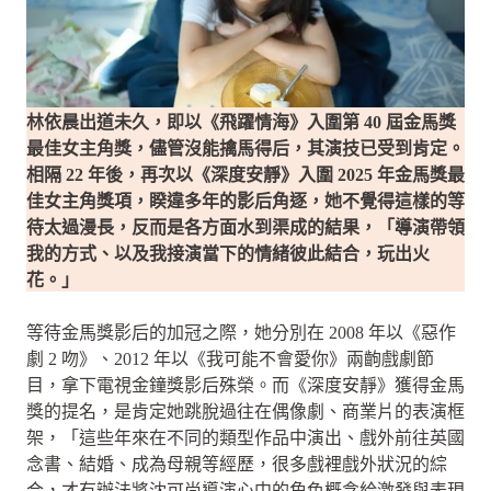
林依晨出道未久，即以《飛躍情海》入圍第 40 屆金馬獎
最佳女主角獎，儘管沒能擒馬得后，其演技已受到肯定。
相隔 22 年後，再次以《深度安靜》入圍 2025 年金馬獎最
佳女主角獎項，睽違多年的影后角逐，她不覺得這樣的等
待太過漫長，反而是各方面水到渠成的結果，「導演帶領
我的方式、以及我接演當下的情緒彼此結合，玩出火
花。」
等待金馬獎影后的加冠之際，她分別在 2008 年以《惡作
劇 2 吻》、2012 年以《我可能不會愛你》兩齣戲劇節
目，拿下電視金鐘獎影后殊榮。而《深度安靜》獲得金馬
獎的提名，是肯定她跳脫過往在偶像劇、商業片的表演框
架，「這些年來在不同的類型作品中演出、戲外前往英國
念書、結婚、成為母親等經歷，很多戲裡戲外狀況的綜
合，才有辦法將沈可尚導演心中的角色概念給激發與表現