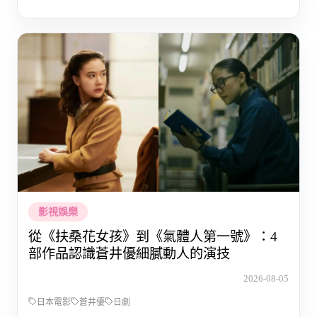
影視娛樂
從《扶桑花女孩》到《氣體人第一號》：4
部作品認識蒼井優細膩動人的演技
2026-08-05
日本電影
蒼井優
日劇