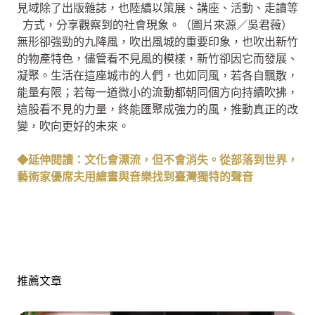
見域除了出版雜誌，也陸續以策展、講座、活動、走讀等
方式，分享觀察到的社會現象。（圖片來源／吳君薇）
無形卻強勁的九降風，吹出風城的重要印象，也吹出新竹
的物產特色，儘管看不見風的模樣，新竹卻因它而發展、
凝聚。生活在這座城市的人們，也如同風，若各自飄散，
能量有限；若每一道微小的流動都朝同個方向持續吹拂，
這股看不見的力量，終能匯聚成強力的風，推動真正的改
變，吹向更好的未來。
◆延伸閱讀：文化會漂流，但不會消失。從部落到世界，
藝術家優席夫用繪畫與音樂找到臺灣獨特的聲音
推薦文章