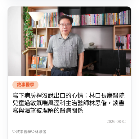
敘事醫學
寫下病房裡沒說出口的心情：林口長庚醫院
兒童過敏氣喘風溼科主治醫師林思偕，談書
寫與渴望被理解的醫病關係
2026-08-05
敘事醫學
林思偕