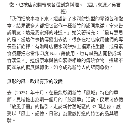
徵，也被店家翻轉成各種創意料理。（圖片來源／吳君
薇）
「我們把故事寫下來，還設計了水潤餅造型的零錢包和徽
章，結果很多人都把它當作一種新竹的認同象徵，拿來告
訴朋友：這是我家鄉的味道。」她笑著補充：「最有意思
的是，當這件事情傳播出去後，很多在地店家用他們的專
長重新詮釋。有咖啡店把水潤餅抹上福源花生醬，或是素
食餐廳把它當作印度 Naan 餅使用，也有鹹點店開發成新
竹漢堡。」這份原本與信仰緊密相連的傳統食物，透過不
同產業的擴展與轉化，如今成為新竹人的認同象徵。
無形的風，吹出有形的改變
去（2025）年十月，在最能彰顯新竹「風城」特色的季
節，見域推出為期一個月的「放風季」活動，民眾可依循
「放風手冊」的指引，走訪新竹舊城區的 32 間店家，感
受以「風土、記憶、日常」為靈感打造的特色商品與體
驗。