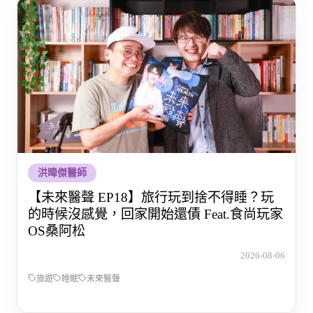
洪暐傑醫師
【未來醫聲 EP18】旅行玩到捨不得睡？玩
的時候沒感覺，回家開始還債 Feat.食尚玩家
OS桑阿松
2026-08-06
旅遊
睡眠
未來醫聲