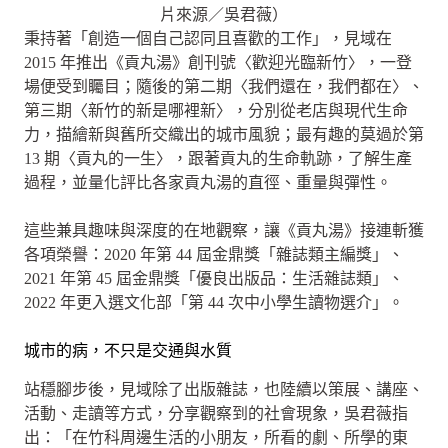
片來源／吳君薇）
秉持著「創造一個自己認同且喜歡的工作」，見域在
2015 年推出《貢丸湯》創刊號〈歡迎光臨新竹〉，一登
場便受到矚目；隨後的第二期〈我們還在，我們都在〉、
第三期〈新竹的新是哪裡新〉，分別從老店與現代生命
力，描繪新與舊所交織出的城市風貌；最有趣的莫過於第
13 期〈貢丸的一生〉，跟著貢丸的生命軌跡，了解生產
過程，並量化評比各家貢丸湯的直徑、重量與彈性。
這些兼具趣味與深度的在地觀察，讓《貢丸湯》接連斬獲
各項榮譽：2020 年第 44 屆金鼎獎「雜誌類主編獎」、
2021 年第 45 屆金鼎獎「優良出版品：生活雜誌類」、
2022 年更入選文化部「第 44 次中小學生讀物選介」。
城市的病，不只是交通與水質
站穩腳步後，見域除了出版雜誌，也陸續以策展、講座、
活動、走讀等方式，分享觀察到的社會現象，吳君薇指
出：「在竹科周邊生活的小朋友，所看的劇、所學的東