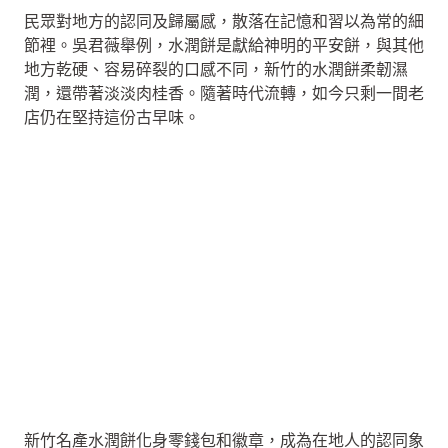
民眾對地方的認同及歸屬感，散落在記憶和習以為常的細
節裡。吳君薇舉例，水潤餅是獻給神明的平安餅，與其他
地方乾硬、容易碎裂的口感不同，新竹的水潤餅柔韌濕
潤，還帶著淡淡肉桂香。隨著時代流轉，如今只剩一間老
店仍在堅持這份古早味。
新竹名產水潤餅化身零錢包和徽章，成為在地人的認同象