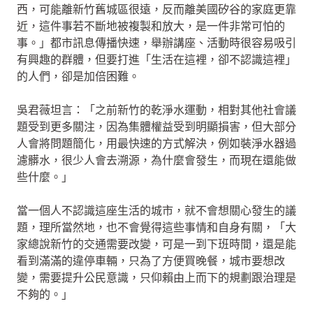
西，可能離新竹舊城區很遠，反而離美國矽谷的家庭更靠
近，這件事若不斷地被複製和放大，是一件非常可怕的
事。」都市訊息傳播快速，舉辦講座、活動時很容易吸引
有興趣的群體，但要打進「生活在這裡，卻不認識這裡」
的人們，卻是加倍困難。
吳君薇坦言：「之前新竹的乾淨水運動，相對其他社會議
題受到更多關注，因為集體權益受到明顯損害，但大部分
人會將問題簡化，用最快速的方式解決，例如裝淨水器過
濾髒水，很少人會去溯源，為什麼會發生，而現在還能做
些什麼。」
當一個人不認識這座生活的城市，就不會想關心發生的議
題，理所當然地，也不會覺得這些事情和自身有關，「大
家總說新竹的交通需要改變，可是一到下班時間，還是能
看到滿滿的違停車輛，只為了方便買晚餐，城市要想改
變，需要提升公民意識，只仰賴由上而下的規劃跟治理是
不夠的。」