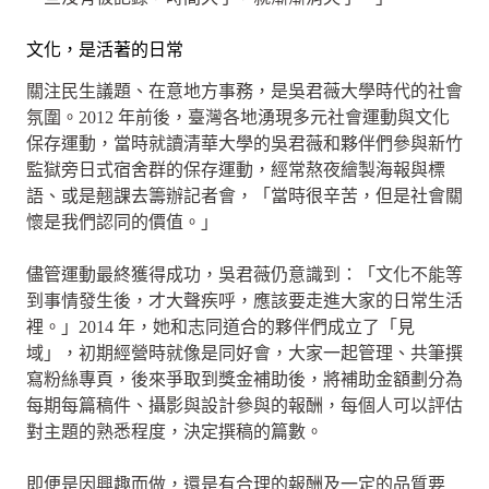
文化，是活著的日常
關注民生議題、在意地方事務，是吳君薇大學時代的社會
氛圍。2012 年前後，臺灣各地湧現多元社會運動與文化
保存運動，當時就讀清華大學的吳君薇和夥伴們參與新竹
監獄旁日式宿舍群的保存運動，經常熬夜繪製海報與標
語、或是翹課去籌辦記者會，「當時很辛苦，但是社會關
懷是我們認同的價值。」
儘管運動最終獲得成功，吳君薇仍意識到：「文化不能等
到事情發生後，才大聲疾呼，應該要走進大家的日常生活
裡。」2014 年，她和志同道合的夥伴們成立了「見
域」，初期經營時就像是同好會，大家一起管理、共筆撰
寫粉絲專頁，後來爭取到獎金補助後，將補助金額劃分為
每期每篇稿件、攝影與設計參與的報酬，每個人可以評估
對主題的熟悉程度，決定撰稿的篇數。
即便是因興趣而做，還是有合理的報酬及一定的品質要