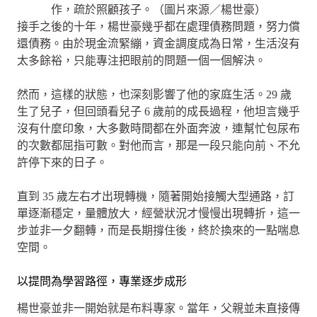
作，疏於照顧孩子。（圖片來源／楊世豪）
接手之後的十年，楊世豪幾乎都在處理債務問題，努力償
還債務。由於現金流緊繃，資金調度成為日常，生活沒有
太多餘裕，只能專注把眼前的問題一個一個解決。
然而，這樣的狀態，也深刻影響了他的家庭生活。29 歲
生了兒子，但回頭看兒子 6 歲前的成長過程，他坦言幾乎
沒有什麼印象，大多數時間都在外面奔波，連幫忙包尿布
的次數都屈指可數。對他而言，那是一段只能向前、不允
許停下來的日子。
直到 35 歲左右才出現轉機，隨著開始接觸大型通路，訂
單逐漸穩定，量體放大，經營狀況才慢慢出現轉折，這一
步並非一夕翻轉，而是長期撐住後，終於換來的一點喘息
空間。
以提問為學習路徑，專業逐步成形
楊世豪並非一開始就是布料專家。當年，父親並未直接傳