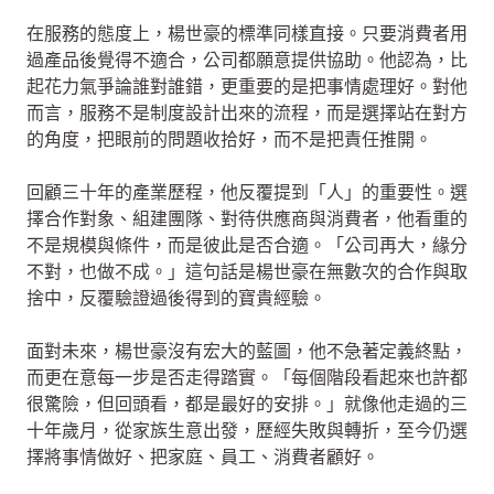
在服務的態度上，楊世豪的標準同樣直接。只要消費者用
過產品後覺得不適合，公司都願意提供協助。他認為，比
起花力氣爭論誰對誰錯，更重要的是把事情處理好。對他
而言，服務不是制度設計出來的流程，而是選擇站在對方
的角度，把眼前的問題收拾好，而不是把責任推開。
回顧三十年的產業歷程，他反覆提到「人」的重要性。選
擇合作對象、組建團隊、對待供應商與消費者，他看重的
不是規模與條件，而是彼此是否合適。「公司再大，緣分
不對，也做不成。」這句話是楊世豪在無數次的合作與取
捨中，反覆驗證過後得到的寶貴經驗。
面對未來，楊世豪沒有宏大的藍圖，他不急著定義終點，
而更在意每一步是否走得踏實。「每個階段看起來也許都
很驚險，但回頭看，都是最好的安排。」就像他走過的三
十年歲月，從家族生意出發，歷經失敗與轉折，至今仍選
擇將事情做好、把家庭、員工、消費者顧好。