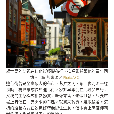
楊世豪的父親在迪化街經營布行，這裡乘載著他的童年回
憶。（圖片來源／
PhotoAC
）
迪化街曾是全臺最大的布市，巷弄之間，布匹像河流一樣
流動。楊世豪成長於迪化街，家族早年便在此經營布行，
父親的生意模式相當務實，既做零售，也做批發，只要市
場上有便宜、有需求的布匹，就買來轉賣，賺取價差。這
樣的經營方式在景氣好時能撐住生意，但本質上高度仰賴