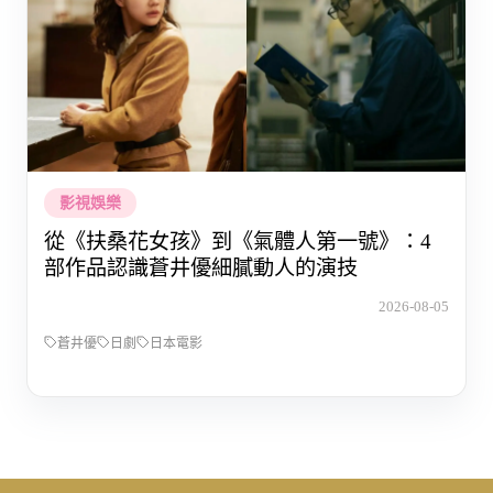
影視娛樂
從《扶桑花女孩》到《氣體人第一號》：4
部作品認識蒼井優細膩動人的演技
2026-08-05
蒼井優
日劇
日本電影