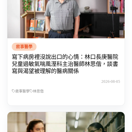
敘事醫學
寫下病房裡沒說出口的心情：林口長庚醫院
兒童過敏氣喘風溼科主治醫師林思偕，談書
寫與渴望被理解的醫病關係
2026-08-05
敘事醫學
林思偕