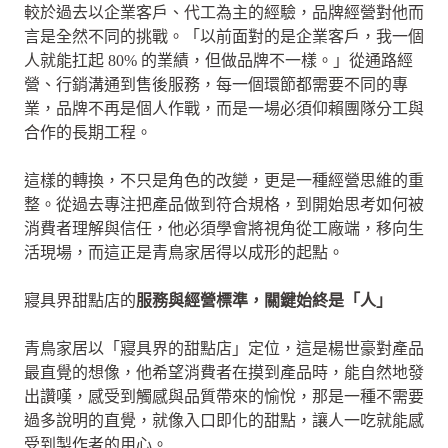
較於過去以企業客戶、代工為主的經驗，品牌經營對他而
言是全然不同的挑戰。「以前面對的是企業客戶，我一個
人就能扛起 80% 的業績，但做品牌不一樣。」從通路經
營、行銷溝通到售後服務，每一個環節都需要不同的專
業，品牌不再是個人作戰，而是一場必須仰賴團隊分工與
合作的長期工程。
這樣的轉換，不只是角色的改變，更是一種經營思維的重
整。從過去專注把產品做到符合規格，到開始思考如何被
消費者理解與信任，他必須學會將視角從工廠端，移向生
活現場，而這正是青鳥家居得以成形的起點。
寢具界甜點店的
服務與經營標準，關鍵始終是「人」
青鳥家居以「寢具界的甜點店」定位，這是楊世豪對產品
最直覺的想像，他希望消費者在摸到產品時，能自然地發
出讚嘆，感受到觸感與品質帶來的愉悅，那是一種不需要
過多說明的直覺，就像入口即化的甜點，讓人一吃就能感
受到製作者的用心。