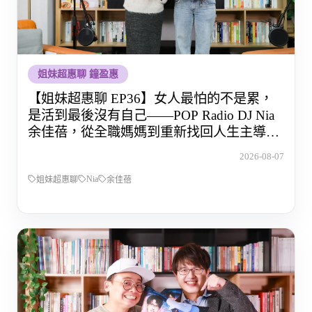
姐妹超惠聊 鐘盈惠
【姐妹超惠聊 EP36】女人最怕的不是累，
是活到最後沒有自己——POP Radio DJ Nia
余佳蓓，從全職媽媽到重新找回人生主導權
的那段路
2026-08-07
Nia
姐妹超惠聊
余佳蓓