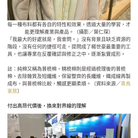
每一種布料都有各自的特性和效果，透過大量的學習，才
能更理解產業與產品。（攝影／葉仁琛）
「我最大的好處就是，我會問。」沒有背景且缺乏資源的
階段，沒有任何的捷徑可走，提問成了楊世豪最重要的工
具，也讓專業在反覆確認與修正之中，逐漸紮實成形。
註：純棉又稱為普梳棉，精梳棉則是經過梳理後的普梳
棉，去除雜質及短纖維，保留整齊的長纖維，織成線再製
成布，與普梳棉比較，觸感更顯柔順。（資料來源／
青鳥
家居
）
付出高昂代價後，換來對界線的理解