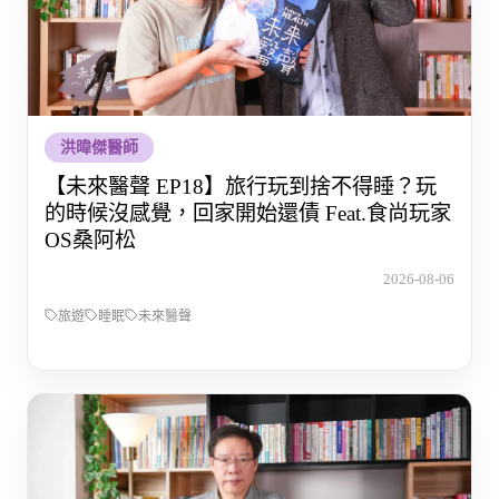
洪暐傑醫師
【未來醫聲 EP18】旅行玩到捨不得睡？玩
的時候沒感覺，回家開始還債 Feat.食尚玩家
OS桑阿松
2026-08-06
旅遊
睡眠
未來醫聲