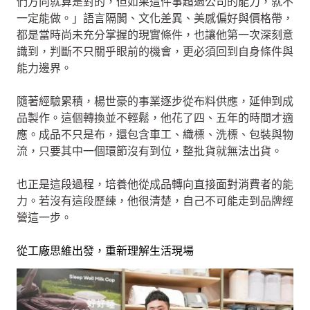
們方向就算是對的，但如果這件事超過公司的能力，就不
一定能做。」語言隔閡、文化差異、美感偏好與價格帶，
都是當時尚未充分掌握的現實條件，也讓他第一次深刻意
識到，判斷不只關乎眼前的機會，更必須回到自身條件與
能力邊界。
隨著經驗累積，楊世豪的事業逐步從布料供應，延伸到成
品製作。這個轉換並不輕鬆，他花了四、五年的時間才適
應。成品不只是布，還包含車工、織標、洗標、包裝與物
流，只要其中一個環節沒有到位，整批貨就無法出貨。
也正是這段過程，培養他從成品轉向直接面對消費者的能
力。若沒有這段歷練，他很清楚，自己不可能走到品牌經
營這一步。
從工廠思維出發，重新理解生活現場