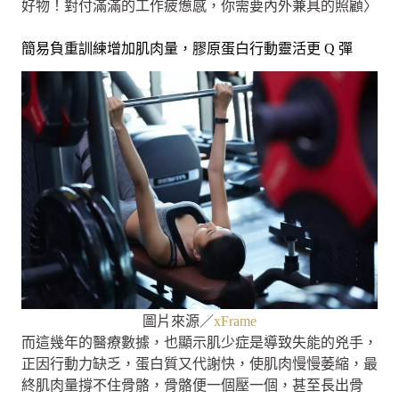
好物！對付滿滿的工作疲憊感，你需要內外兼具的照顧〉
簡易負重訓練增加肌肉量，膠原蛋白行動靈活更 Q 彈
圖片來源／
xFrame
而這幾年的醫療數據，也顯示肌少症是導致失能的兇手，
正因行動力缺乏，蛋白質又代謝快，使肌肉慢慢萎縮，最
終肌肉量撐不住骨骼，骨骼便一個壓一個，甚至長出骨