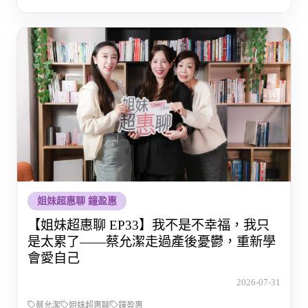
姐妹超惠聊 鐘盈惠
【姐妹超惠聊 EP33】我不是不幸福，我只
是太累了——蔡允潔走過產後憂鬱，重新學
會愛自己
2026-07-31
蔡允潔
姐妹超惠聊
鐘盈惠