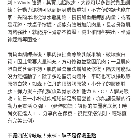
刺。Windy 強調，其實比起散步，大家可以多嘗試負重訓
練：行動力還夠可以到健身房做重訓，不方便的話也能在
家，先簡單地從舉水瓶開始，慢慢加重鍛鍊肌肉量；或者
是深蹲、扶桌子撐握，都能有效增加肌肉量，長者骨骼肌
肉夠強壯，就能撐住骨骼不擠壓，減少椎間盤突出、坐骨
神經痛等困擾。
而負重訓練過後，肌肉拉扯會導致乳酸堆積、破壞蛋白
質，因此需要大量補充，方可修復並鞏固肌肉；一旦肌肉
蛋白質含量不夠，肌肉量會無法增加及修復，隔天可能就
沒力氣運動了。除了多吃蛋奶肉類外，平時也可以攝取膠
原蛋白飲，如森下仁丹的頂級膠原飲，小分子的膠原胜
肽、彈力蛋白搭配鯊魚軟骨素及維他命 B、C，人體易吸
收，每日一小杯就能輕鬆補足所需營養，亦能讓長輩的行
動力更靈活 Q 彈。〈延伸閱讀：讓你的美麗有底氣！時
尚女鞋達人 Lisa 分享內在保養、視覺穿搭法則，輕鬆擁
有完美比例〉
不讓四肢冷吱吱！末梢、脖子是保暖重點