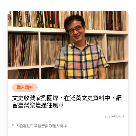
職人精神
文史收藏家劉國煒，在泛黃文史資料中，續
留臺灣樂壇過往風華
2026-08-03
人物專訪
華語音樂
職人精神