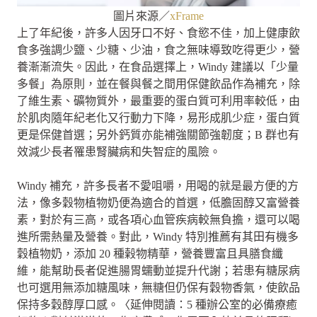
圖片來源／
xFrame
上了年紀後，許多人因牙口不好、食慾不佳，加上健康飲
食多強調少鹽、少糖、少油，食之無味導致吃得更少，營
養漸漸流失。因此，在食品選擇上，Windy 建議以「少量
多餐」為原則，並在餐與餐之間用保健飲品作為補充，除
了維生素、礦物質外，最重要的蛋白質可利用率較低，由
於肌肉隨年紀老化又行動力下降，易形成肌少症，蛋白質
更是保健首選；另外鈣質亦能補強關節強韌度；B 群也有
效減少長者罹患腎臟病和失智症的風險。
Windy 補充，許多長者不愛咀嚼，用喝的就是最方便的方
法，像多穀物植物奶便為適合的首選，低膽固醇又富營養
素，對於有三高，或各項心血管疾病較無負擔，還可以喝
進所需熱量及營養。對此，Windy 特別推薦有其田有機多
穀植物奶，添加 20 種榖物精華，營養豐富且具膳食纖
維，能幫助長者促進腸胃蠕動並提升代謝；若患有糖尿病
也可選用無添加糖風味，無糖但仍保有穀物香氣，使飲品
保持多穀醇厚口感。〈延伸閱讀：5 種辦公室的必備療癒