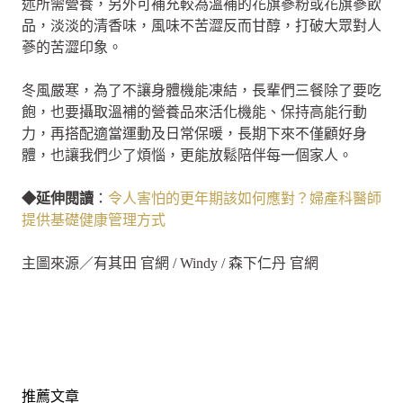
述所需營養，另外可補充較為溫補的花旗蔘粉或花旗蔘飲
品，淡淡的清香味，風味不苦澀反而甘醇，打破大眾對人
蔘的苦澀印象。
冬風嚴寒，為了不讓身體機能凍結，長輩們三餐除了要吃
飽，也要攝取溫補的營養品來活化機能、保持高能行動
力，再搭配適當運動及日常保暖，長期下來不僅顧好身
體，也讓我們少了煩惱，更能放鬆陪伴每一個家人。
◆延伸閱讀
：
令人害怕的更年期該如何應對？婦產科醫師
提供基礎健康管理方式
主圖來源／有其田 官網 / Windy / 森下仁丹 官網
推薦文章